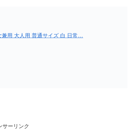
女兼用 大人用 普通サイズ 白 日常…
ンサーリンク