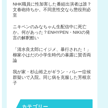
NHK職員に性加害した番組出演者は誰？
文春砲待ちか。不同意性交なら懲役刑必
至
ニキペンのみなちゃん生配信中に死亡
か。何があった？ENHYPEN・NIKIの発
言の解釈酷い
「清水良太郎にイジメ、暴行された！」
柳家小はだの小学生時代の暴露に賛否両
論
我が家・杉山裕之がギラン・バレー症候
群疑いで入院。同じ病を克服した芳根京
子
カテゴリー