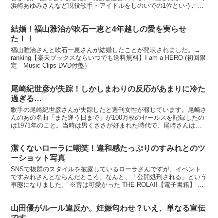
浜崎あゆみさんなど現役歌手・アイドルをしのいでの1位ということ
で、その嫌われっぷりが明らかになったところです。...
結婚！福山雅治が吹石一恵と4年越しの愛を実らせ
た！！
福山雅治さんと吹石一恵さんが結婚したことが発表されました。→
ranking【楽天ブックスならいつでも送料無料】I am a HERO (初回限
定 Music Clips DVD付盤）
尾崎紀世彦が失踪！しかしまわりの反応があまりに冷た
過ぎる…
歌手の尾崎紀世彦さんが失踪したと週刊女性が報じています。尾崎さ
んのあの名曲「また逢う日まで」が100万枚のセールスを記録したの
は1971年のこと。当時は男くささが好まれた時代で、尾崎さんはダ
イナミックな歌声だけでなく、頬にも広がる長いもみあ...
潔くないローラに嘲笑！違和感たっぷりのすみれとのツ
ーショット写真
SNSで抜群のスタイルを披露しているローラさんですが、イベント
ですみれさんとならんだところ、なんと、「公開処刑される」という
事態になりました。 ※昔は可愛かった THE ROLA!!【電子書籍】 楽
天で購入 スタイル抜群の美女2人が並ぶ姿は...
山田優がルール違反か。妊娠匂わせ？いえ、単なる宣伝
です