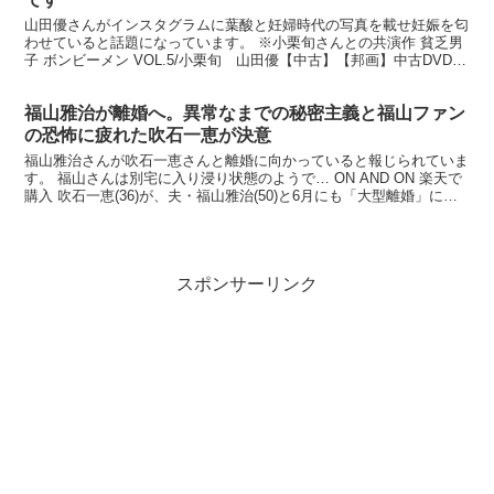
山田優さんがインスタグラムに葉酸と妊婦時代の写真を載せ妊娠を匂
わせていると話題になっています。 ※小栗旬さんとの共演作 貧乏男
子 ボンビーメン VOL.5/小栗旬 山田優【中古】【邦画】中古DVD
モデルの山田優（33）が自身のインスタグラ...
福山雅治が離婚へ。異常なまでの秘密主義と福山ファン
の恐怖に疲れた吹石一恵が決意
福山雅治さんが吹石一恵さんと離婚に向かっていると報じられていま
す。 福山さんは別宅に入り浸り状態のようで… ON AND ON 楽天で
購入 吹石一恵(36)が、夫・福山雅治(50)と6月にも「大型離婚」に踏
み切るとの情報が浮上している。 「...
スポンサーリンク