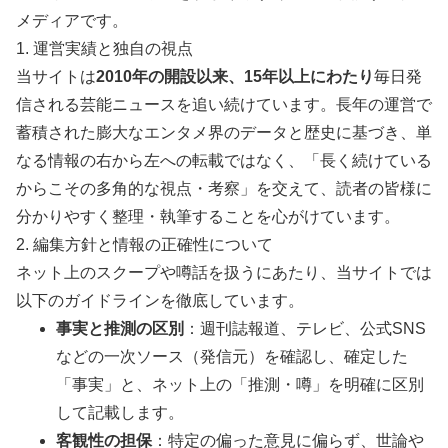
メディアです。
1. 運営実績と独自の視点
当サイトは
2010年の開設以来、15年以上にわたり
毎日発
信される芸能ニュースを追い続けています。長年の運営で
蓄積された膨大なエンタメ界のデータと歴史に基づき、単
なる情報の右から左への転載ではなく、「長く続けている
からこその多角的な視点・考察」を交えて、読者の皆様に
分かりやすく整理・執筆することを心がけています。
2. 編集方針と情報の正確性について
ネット上のスクープや噂話を扱うにあたり、当サイトでは
以下のガイドラインを徹底しています。
事実と推測の区別
：週刊誌報道、テレビ、公式SNS
などの一次ソース（発信元）を確認し、確定した
「事実」と、ネット上の「推測・噂」を明確に区別
して記載します。
客観性の担保
：特定の偏った意見に偏らず、世論や