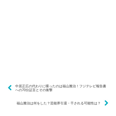
中居正広の代わりに喋ったのは福山雅治！フジテレビ報告書
への70分証言とその衝撃
福山雅治は何をした？芸能界引退・干される可能性は？