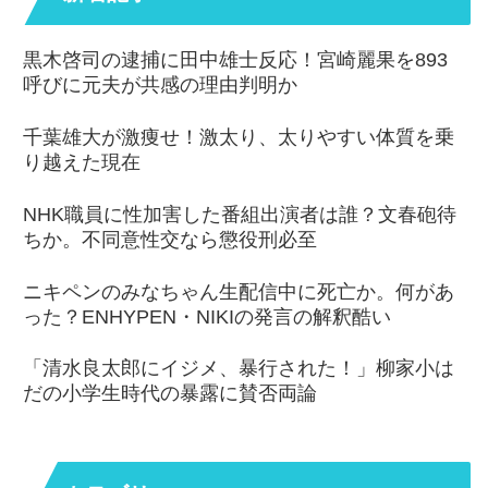
黒木啓司の逮捕に田中雄士反応！宮崎麗果を893
呼びに元夫が共感の理由判明か
千葉雄大が激痩せ！激太り、太りやすい体質を乗
り越えた現在
NHK職員に性加害した番組出演者は誰？文春砲待
ちか。不同意性交なら懲役刑必至
ニキペンのみなちゃん生配信中に死亡か。何があ
った？ENHYPEN・NIKIの発言の解釈酷い
「清水良太郎にイジメ、暴行された！」柳家小は
だの小学生時代の暴露に賛否両論