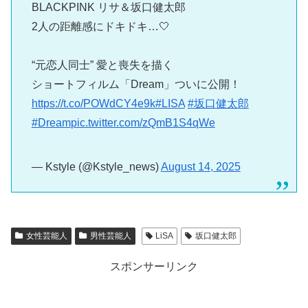
BLACKPINK リサ＆坂口健太郎
2人の距離感にドキドキ…🤍
“元恋人同士” 愛と喪失を描く
ショートフィルム「Dream」ついに公開！
https://t.co/POWdCY4e9k
#LISA
#坂口健太郎
#Dream
pic.twitter.com/zQmB1S4qWe
— Kstyle (@Kstyle_news)
August 14, 2025
女性芸能人
男性芸能人
LiSA
坂口健太郎
スポンサーリンク