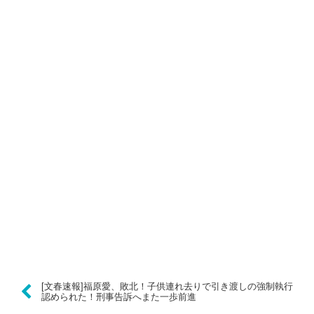
[文春速報]福原愛、敗北！子供連れ去りで引き渡しの強制執行
認められた！刑事告訴へまた一歩前進