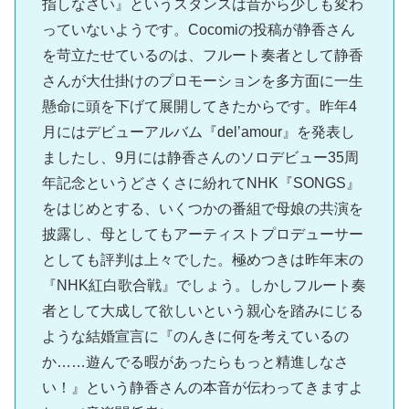
指しなさい』というスタンスは昔から少しも変わ
っていないようです。Cocomiの投稿が静香さん
を苛立たせているのは、フルート奏者として静香
さんが大仕掛けのプロモーションを多方面に一生
懸命に頭を下げて展開してきたからです。昨年4
月にはデビューアルバム『del’amour』を発表し
ましたし、9月には静香さんのソロデビュー35周
年記念というどさくさに紛れてNHK『SONGS』
をはじめとする、いくつかの番組で母娘の共演を
披露し、母としてもアーティストプロデューサー
としても評判は上々でした。極めつきは昨年末の
『NHK紅白歌合戦』でしょう。しかしフルート奏
者として大成して欲しいという親心を踏みにじる
ような結婚宣言に『のんきに何を考えているの
か……遊んでる暇があったらもっと精進しなさ
い！』という静香さんの本音が伝わってきますよ