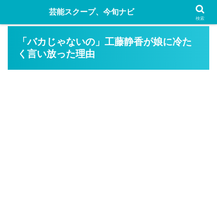
芸能スクープ、今旬ナビ
検索
「バカじゃないの」工藤静香が娘に冷た
く言い放った理由