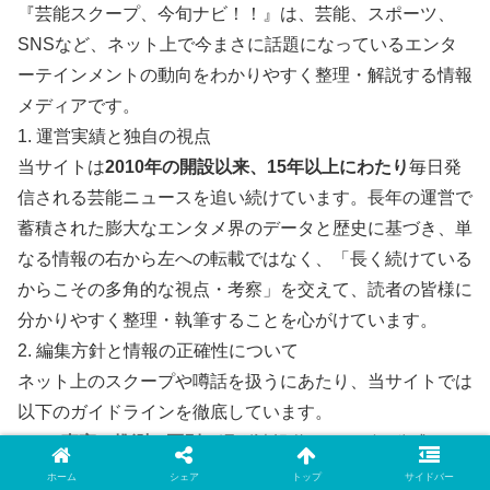
『芸能スクープ、今旬ナビ！！』は、芸能、スポーツ、
SNSなど、ネット上で今まさに話題になっているエンタ
ーテインメントの動向をわかりやすく整理・解説する情報
メディアです。
1. 運営実績と独自の視点
当サイトは
2010年の開設以来、15年以上にわたり
毎日発
信される芸能ニュースを追い続けています。長年の運営で
蓄積された膨大なエンタメ界のデータと歴史に基づき、単
なる情報の右から左への転載ではなく、「長く続けている
からこその多角的な視点・考察」を交えて、読者の皆様に
分かりやすく整理・執筆することを心がけています。
2. 編集方針と情報の正確性について
ネット上のスクープや噂話を扱うにあたり、当サイトでは
以下のガイドラインを徹底しています。
事実と推測の区別
：週刊誌報道、テレビ、公式SNS
などの一次ソース（発信元）を確認し、確定した
ホーム
シェア
トップ
サイドバー