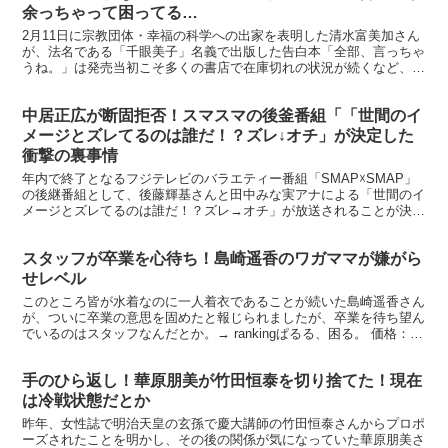
余っちゃって困ってる…
2月11日に宗教団体・幸福の科学への出家を表明した清水富美加さん
が、法名である「千眼美子」名義で出版した告白本「全部、言っちゃ
うね。」は発売当初こそ多くの書店で在庫切れの状況が続くなど、爆
発的な売れ行きを見せていましたが、今はあまりに余って...
中居正広が断固拒否！スマスマの後釜番組「「世間のイ
メージとズレてるのは誰だ！？ズレ↓オチ」が決定した
衝撃の裏事情
年内で終了となるフジテレビのバラエティー番組「SMAP☓SMAP」
の後継番組として、後藤輝基さんと田中みな実アナによる「世間のイ
メージとズレてるのは誰だ！？ズレ→オチ」が放送されることが決定
しました。ジャニーズとしては枠を守るためにも中居正...
スタッフが卒業を心待ち！島崎遥香のワガママが嫌がら
せレベル
このところ皆が水着なのに一人着衣であることが続いた島崎遥香さん
が、ついに卒業の意思を固めたと報じられましたが、卒業を待ち望ん
でいるのはスタッフなんだとか。→ rankingぱるる、困る。 価格：
1512円（税込、送料無料) (2016/9/...
手のひら返し！華原朋美が竹田恒泰を切り捨てた！現在
は冷戦状態だとか
昨年、女性誌で明治天皇の玄孫で慶大講師の竹田恒泰さんからプロポ
ーズされたことを明かし、その後の関係が気になっていた華原朋美さ