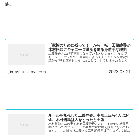
題。
「家族のために残って！」から一転！工藤静香が
木村拓哉にジャニーズ退所を迫る身勝手な理由
工藤静香さんが半狂乱になっているといいます。 なんで
も、ジャニーズの性加害問題によって夫・キムタクが資生
堂からNGを突き付けられたことでキレてしまったらしく、
「家族のためにも早く独立して！！」 と迫っているんだと
か・・ ◆誰だか分かります...
imashun-navi.com
2023.07.21
ルールを無視した工藤静香。中居正広ら4人はお
金、木村拓哉は人をとったと主張。
木村拓哉さんの妻である工藤静香さんが、SMAPの解散騒
動についてのフライデーの直撃取材に答え話題になってい
ます。→ ranking※工藤さん二科展何度目でしょう。1日10
分で絵が上手に描ける練習帳 価格：616円（税込、送料無
料) (201...