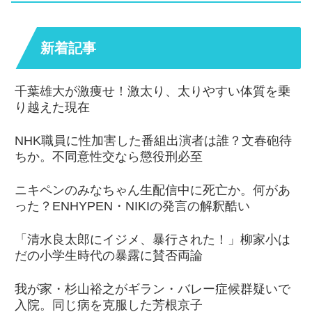
新着記事
千葉雄大が激痩せ！激太り、太りやすい体質を乗
り越えた現在
NHK職員に性加害した番組出演者は誰？文春砲待
ちか。不同意性交なら懲役刑必至
ニキペンのみなちゃん生配信中に死亡か。何があ
った？ENHYPEN・NIKIの発言の解釈酷い
「清水良太郎にイジメ、暴行された！」柳家小は
だの小学生時代の暴露に賛否両論
我が家・杉山裕之がギラン・バレー症候群疑いで
入院。同じ病を克服した芳根京子