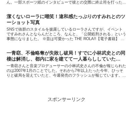
ん。一部スポーツ紙のインタビューで彼との交際に終止符を打ったこ
とを明かしていましたが、その裏にはかなり切実な理由があ...
潔くないローラに嘲笑！違和感たっぷりのすみれとのツ
ーショット写真
SNSで抜群のスタイルを披露しているローラさんですが、イベント
ですみれさんとならんだところ、なんと、「公開処刑される」という
事態になりました。 ※昔は可愛かった THE ROLA!!【電子書籍】 楽
天で購入 スタイル抜群の美女2人が並ぶ姿は...
一青窈、不倫略奪が失敗し破局！すでに小林武史との同
棲は解消し、都内に家を建てて一人暮らししていた…
一青窈さんと音楽プロデューサーの小林武史さんの不倫が報じられた
のは2007年1月のことでした。それから7年以上たった今年、ひっそ
りと破局を迎えていたと、今週発売のフラッシュが報じています。
→ ranking ※Mr.Childrenのプ...
スポンサーリンク