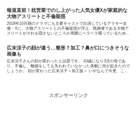
す。 ※東京ラブストーリー以来27年ぶり 東京ラブス...
報道直前！枕営業でのし上がった人気女優Xが家庭的な
大物アスリートと不倫疑惑
2018年10月期のドラマにも主要キャストで出演しているアラサー女
優・Xに、大物アスリートとの不倫疑惑が浮上、既婚者である大物ア
スリートがそれを隠さないどころか周囲にベラベラ喋っているため、
報道されるのは時間の問題だと報じられています。 使...
広末涼子の顔が違う…整形？加工？鼻が口につきそうな
画像も
広末涼子さんの顔が変わったと話題です。 43歳になり3児の母であ
り、不倫し、離婚をしても失われていなかった美貌に何が起きたので
しょうか。 顔が変わった広末涼子＜加工版＞ いやなんで今更、こん
なに加工するんでしょう。。 これでは広末涼子さんで...
スポンサーリンク