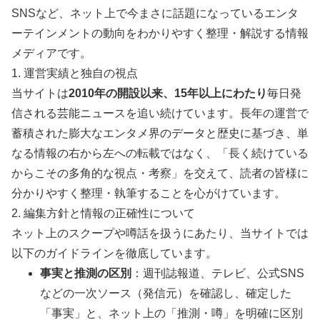
SNSなど、ネット上で今まさに話題になっているエンタ
ーテインメントの動向をわかりやすく整理・解説する情報
メディアです。
1. 運営実績と独自の視点
当サイトは
2010年の開設以来、15年以上にわたり
毎日発
信される芸能ニュースを追い続けています。長年の運営で
蓄積された膨大なエンタメ界のデータと歴史に基づき、単
なる情報の右から左への転載ではなく、「長く続けている
からこその多角的な視点・考察」を交えて、読者の皆様に
分かりやすく整理・執筆することを心がけています。
2. 編集方針と情報の正確性について
ネット上のスクープや噂話を扱うにあたり、当サイトでは
以下のガイドラインを徹底しています。
事実と推測の区別
：週刊誌報道、テレビ、公式SNS
などの一次ソース（発信元）を確認し、確定した
「事実」と、ネット上の「推測・噂」を明確に区別