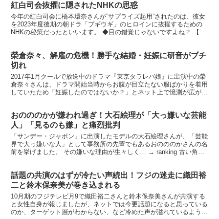
紅白司会抜擢に隠されたNHKの思惑
今年の紅白司会に橋本環奈さんが”サプライズ起用”されたのは、彼女
を2023年度後期の朝ドラ「ブギウギ」のヒロインに抜擢するための
NHKの秘策だったといいます。 ◆目の錯覚じゃないですよね？ 【年
末予約受付スタート！】特大タラバ蟹1kg カニ...
榮倉奈々、解雇の危機！勝手な結婚・妊娠に研音がブチ
切れ
2017年1月クールで放送中のドラマ『東京タラレバ娘』に出演中の榮
倉奈々さんは、ドラマ開始当時からお腹が目立たない服ばかりを着用
していたため「妊娠したのではないか？」とネット上で憶測が広がっ
ていましたが、先日ついに第一子妊娠中であることを発...
おのののかが嫌われ過ぎ！大石絵理が「大っ嫌いな芸能
人」「見るのも嫌」と痛烈批判
「サンデー・ジャポン」に出演したモデルの大石絵理さんが、「芸能
界で大っ嫌いな人」として事務所の先輩でもあるおのののかさんの名
前を挙げました。 その嫌いな理由が生々しく… → ranking 古い角質
や毛穴の汚れを除去し、くすみがちな肌に透明...
話題の共演のはずが冷たい声続出！フジの迷走に織田裕
二と鈴木保奈美が巻き込まれる
10月期のフジテレビ月9で織田裕二さんと鈴木保奈美さんが共演する
と女性自身が報じましたが、ネットでは今更話題になると思っている
のか、ターゲット層がわからない、など冷めた声が溢れているようで