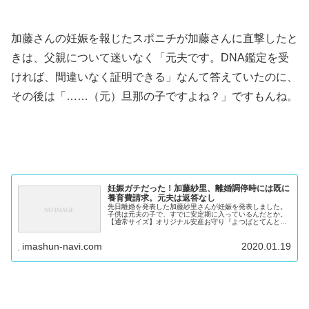
加藤さんの妊娠を報じたスポニチが加藤さんに直撃したと
きは、父親について迷いなく「元夫です。DNA鑑定を受
ければ、間違いなく証明できる」なんて答えていたのに、
その後は「……（元）旦那の子ですよね？」ですもんね。
妊娠ガチだった！加藤紗里、離婚調停時には既に
養育費請求。元夫は返答なし
先日離婚を発表した加藤紗里さんが妊娠を発表しました。
子供は元夫の子で、すでに安定期に入っているんだとか。
【通常サイズ】オリジナル安産お守り『よつばとてんとう
むしwithマタニティマーク』安産祈願の願いを込めてプレ
ゼント★お守り袋 刺繍 ...
imashun-navi.com
2020.01.19