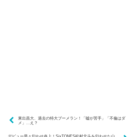
東出昌大、過去の特大ブーメラン！「嘘が苦手」「不倫はダ
メ」…え？
デビュー早々匂わせ炎上！SixTONES松村北斗を匂わせた山