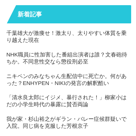
新着記事
千葉雄大が激痩せ！激太り、太りやすい体質を乗
り越えた現在
NHK職員に性加害した番組出演者は誰？文春砲待
ちか。不同意性交なら懲役刑必至
ニキペンのみなちゃん生配信中に死亡か。何があ
った？ENHYPEN・NIKIの発言の解釈酷い
「清水良太郎にイジメ、暴行された！」柳家小は
だの小学生時代の暴露に賛否両論
我が家・杉山裕之がギラン・バレー症候群疑いで
入院。同じ病を克服した芳根京子