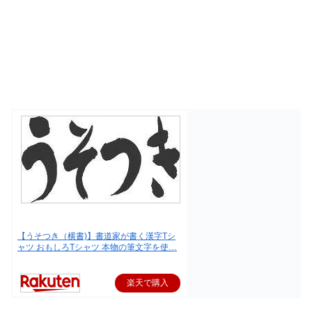
【うそつき（横書)】書道家が書く漢字Tシ
ャツ おもしろTシャツ 本物の筆文字を使…
楽天で購入