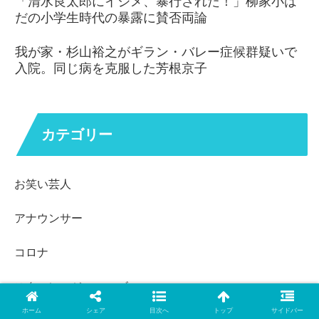
「清水良太郎にイジメ、暴行された！」柳家小は
だの小学生時代の暴露に賛否両論
我が家・杉山裕之がギラン・バレー症候群疑いで
入院。同じ病を克服した芳根京子
カテゴリー
お笑い芸人
アナウンサー
コロナ
スタエン・ジャニーズ
ホーム
シェア
目次へ
トップ
サイドバー