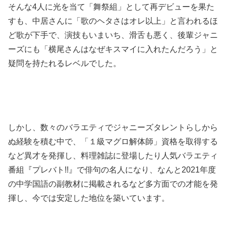
そんな4人に光を当て「舞祭組」として再デビューを果た
すも、中居さんに「歌のヘタさはオレ以上」と言われるほ
ど歌が下手で、演技もいまいち、滑舌も悪く、後輩ジャニ
ーズにも「横尾さんはなぜキスマイに入れたんだろう」と
疑問を持たれるレベルでした。
しかし、数々のバラエティでジャニーズタレントらしから
ぬ経験を積む中で、「１級マグロ解体師」資格を取得する
など異才を発揮し、料理雑誌に登場したり人気バラエティ
番組『プレバト!!』で俳句の名人になり、なんと2021年度
の中学国語の副教材に掲載されるなど多方面での才能を発
揮し、今では安定した地位を築いています。