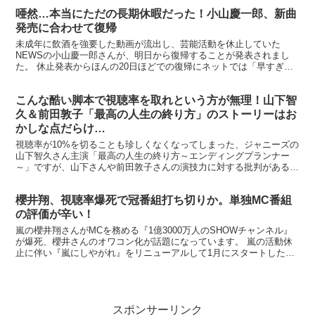
唖然…本当にただの長期休暇だった！小山慶一郎、新曲
発売に合わせて復帰
未成年に飲酒を強要した動画が流出し、芸能活動を休止していた
NEWSの小山慶一郎さんが、明日から復帰することが発表されまし
た。 休止発表からほんの20日ほどでの復帰にネットでは「早すぎ
る」の声が溢れています。 ※宣伝しないといけないですしね。...
こんな酷い脚本で視聴率を取れという方が無理！山下智
久＆前田敦子「最高の人生の終り方」のストーリーはお
かしな点だらけ…
視聴率が10%を切ることも珍しくなくなってしまった、ジャニーズの
山下智久さん主演「最高の人生の終り方～エンディングプランナー
～」ですが、山下さんや前田敦子さんの演技力に対する批判がある一
方で、あまりにもお粗末な脚本こそ低視聴率の原因だとする...
櫻井翔、視聴率爆死で冠番組打ち切りか。単独MC番組
の評価が辛い！
嵐の櫻井翔さんがMCを務める『1億3000万人のSHOWチャンネル』
が爆死、櫻井さんのオワコン化が話題になっています。 嵐の活動休
止に伴い『嵐にしやがれ』をリニューアルして1月にスタートした同
番組は、初回は13.0％と好スタートだったものの...
スポンサーリンク