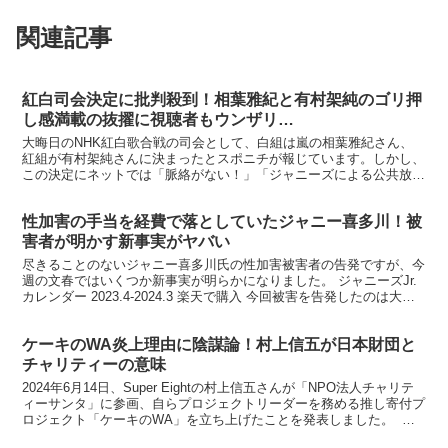
関連記事
紅白司会決定に批判殺到！相葉雅紀と有村架純のゴリ押
し感満載の抜擢に視聴者もウンザリ…
大晦日のNHK紅白歌合戦の司会として、白組は嵐の相葉雅紀さん、
紅組が有村架純さんに決まったとスポニチが報じています。しかし、
この決定にネットでは「脈絡がない！」「ジャニーズによる公共放送
の私物化」などといった疑問と批判の声が殺到しています。...
性加害の手当を経費で落としていたジャニー喜多川！被
害者が明かす新事実がヤバい
尽きることのないジャニー喜多川氏の性加害被害者の告発ですが、今
週の文春ではいくつか新事実が明らかになりました。 ジャニーズJr.
カレンダー 2023.4-2024.3 楽天で購入 今回被害を告発したのは大島
幸広さん38歳。 文春によると大島...
ケーキのWA炎上理由に陰謀論！村上信五が日本財団と
チャリティーの意味
2024年6月14日、Super Eightの村上信五さんが「NPO法人チャリテ
ィーサンタ」に参画、自らプロジェクトリーダーを務める推し寄付プ
ロジェクト「ケーキのWA」を立ち上げたことを発表しました。 こ
れがネットで炎上しています。 「...