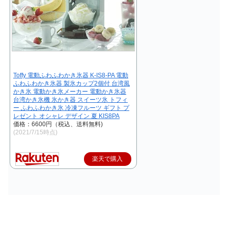
Toffy 電動ふわふわかき氷器 K-IS8-PA 電動
ふわふわかき氷器 製氷カップ2個付 台湾風
かき氷 電動かき氷メーカー 電動かき氷器
台湾かき氷機 氷かき器 スイーツ氷 トフィ
ー ふわふわかき氷 冷凍フルーツ ギフト プ
レゼント オシャレ デザイン 夏 KIS8PA
価格：6600円（税込、送料無料)
(2021/7/15時点)
楽天で購入