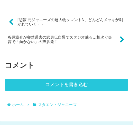
[悲報]元ジャニーズの超大物タレントN、どんどんメッキが剥
がれていく・・
谷原章介が突然過去の武勇伝自慢でスタジオ凍る…相次ぐ失
言で「向かない」の声多発！
コメント
コメントを書き込む
ホーム
スタエン・ジャニーズ