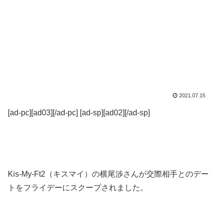
2021.07.15
[ad-pc][ad03][/ad-pc] [ad-sp][ad02][/ad-sp]
Kis-My-Ft2（キスマイ）の横尾渉さんが交際相手とのデー
トをフライデーにスクープされました。