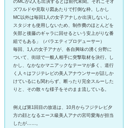
のMCが2人も出演するとは前代未聞。それこそオ
ズワルドや見取り図あたりで打倒な枠。しかし
MC以外は毎回1人の女子アナしか出演しないし、
スタジオも使用しないため、制作費のほとんどを
矢部と後藤のギャラに回せるという安上がりな番
組でもある」（バラエティプロデューサー）
毎回、1人の女子アナが、各自興味の湧く分野に
ついて、街頭で一般人相手に突撃取材を決行。し
かし、なかなかマニアックなテーマが多く、道行
く人々はフジテレビの美人アナウンサーが話しか
けているにも関わらず、断ったり完全スルーした
りと、その散々な様子をそのまま流している。
例えば第1回目の放送は、10月からフジテレビ夕
方の顔となるエース級美人アナの宮司愛海が担当
したが……。