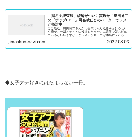
「踊る大捜査線」続編がついに実現か！織田裕二
の「ポップUP！」司会就任とのバーターでフジ
が検討中
ここ最近、織田裕二さんが司会業に殴り込みをかけるとい
う噂が、一部メディアの報道をきっかけに業界で流れ始め
ているといいますが、どうやら水面下では本当にそれらし
き話が進んでいるようです。 ◆あれから早10年・・ 踊る
imashun-navi.com
2022.08.03
大捜査線 THE FINAL...
◆女子アナ好きにはたまらない一冊。