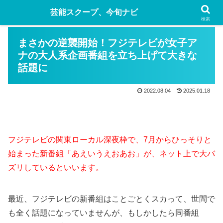
芸能スクープ、今旬ナビ
検索
まさかの逆襲開始！フジテレビが女子ア
ナの大人系企画番組を立ち上げて大きな
話題に
2022.08.04
2025.01.18
フジテレビの関東ローカル深夜枠で、7月からひっそりと
始まった新番組「あえいうえおあお」が、ネット上で大バ
ズリしているといいます。
最近、フジテレビの新番組はことごとくスカって、世間で
も全く話題になっていませんが、もしかしたら同番組