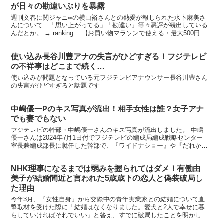
が日々の勘違いぶりを暴露
週刊文春に関ジャニ∞の横山裕さんとの熱愛が報じられた水卜麻美さ
んについて、「思い上がってる」「勘違い」等々悪評が続出している
んだとか。 → ranking 【お買い物マラソンで使える・最大500円ク
ーポン配布中！】日経ウーマン 2014年...
使い込み長谷川豊アナの失言がひどすぎる！フジテレビ
の不祥事はどこまで続く…
使い込みが問題となっている元フジテレビアナウンサー長谷川豊さん
の失言がひどすぎると話題です
中嶋優一Pのキス写真が流出！相手女性は誰？女子アナ
でも妻でもない
フジテレビの幹部・中嶋優一さんのキス写真が流出しました。 中嶋
優一さんは2024年7月1日付でフジテレビの編成局編成戦略センター
室長兼編成部長に就任した幹部で、『ワイドナショー』や『だれかto
なかい』、『めちゃめちゃイケてる』などに関わった...
NHK理事になるまでは弱みを握られてはダメ！有働由
美子が結婚間近と言われた5歳歳下の恋人と偽装破局し
た理由
今年3月、「女性自身」から交際中の青年実業家との結婚について直
撃取材を受けた際に「結婚はなくなりました。愛犬と2人で幸せに暮
らしていければそれでいい」と答え、すでに破局したことを明かして