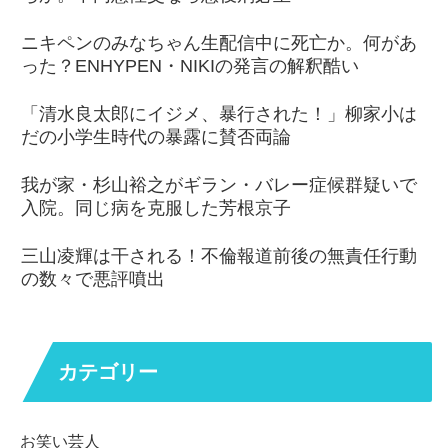
ニキペンのみなちゃん生配信中に死亡か。何があ
った？ENHYPEN・NIKIの発言の解釈酷い
「清水良太郎にイジメ、暴行された！」柳家小は
だの小学生時代の暴露に賛否両論
我が家・杉山裕之がギラン・バレー症候群疑いで
入院。同じ病を克服した芳根京子
三山凌輝は干される！不倫報道前後の無責任行動
の数々で悪評噴出
カテゴリー
お笑い芸人