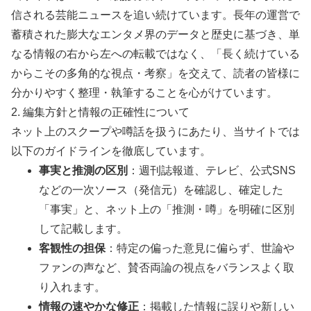
信される芸能ニュースを追い続けています。長年の運営で
蓄積された膨大なエンタメ界のデータと歴史に基づき、単
なる情報の右から左への転載ではなく、「長く続けている
からこその多角的な視点・考察」を交えて、読者の皆様に
分かりやすく整理・執筆することを心がけています。
2. 編集方針と情報の正確性について
ネット上のスクープや噂話を扱うにあたり、当サイトでは
以下のガイドラインを徹底しています。
事実と推測の区別
：週刊誌報道、テレビ、公式SNS
などの一次ソース（発信元）を確認し、確定した
「事実」と、ネット上の「推測・噂」を明確に区別
して記載します。
客観性の担保
：特定の偏った意見に偏らず、世論や
ファンの声など、賛否両論の視点をバランスよく取
り入れます。
情報の速やかな修正
：掲載した情報に誤りや新しい