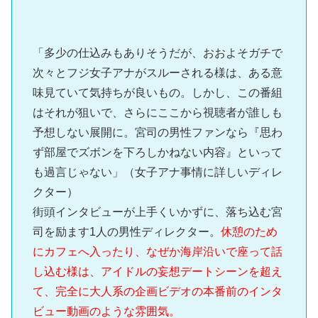
「多少の仕込みもありそうだが、おおよそガチで
次々とフジ女子アナがスルーされる様は、ある意
味見ていて気持ちが良いもの。しかし、この番組
はそれが狙いで、さらにここから視聴者が誰しも
予想しない展開に。宮司の男性ファンなら『思わ
ず部屋でズボンを下ろしかねない内容』といって
も過言じゃない」（女子アナ事情に詳しいディレ
クター）
街頭インタビューが上手くいかずに、落ち込む宮
司を励ます1人の男性ディレクター。
休憩のため
にカフェへ入ったり、なぜか海岸沿いで座って話
し込む様は、アイドルの妄想デートシーンを超え
て、完全に大人系の企画ビデオの本番前のインタ
ビュー動画のような雰囲気。