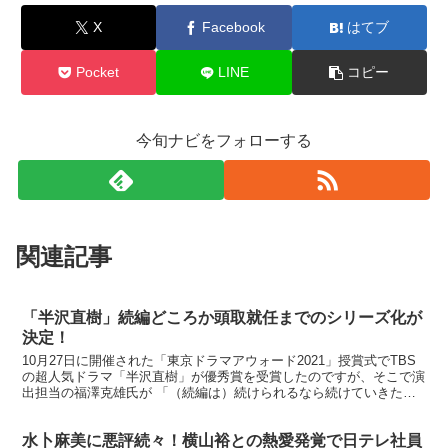
X
Facebook
はてブ
Pocket
LINE
コピー
今旬ナビをフォローする
関連記事
「半沢直樹」続編どころか頭取就任までのシリーズ化が
決定！
10月27日に開催された「東京ドラマアウォード2021」授賞式でTBS
の超人気ドラマ「半沢直樹」が優秀賞を受賞したのですが、そこで演
出担当の福澤克雄氏が 「（続編は）続けられるなら続けていきた
い」 「できれば半沢直樹が頭取になるくらいまでや...
水卜麻美に悪評続々！横山裕との熱愛発覚で日テレ社員