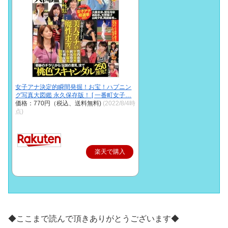
女子アナ決定的瞬間発掘！お宝！ハプニン
グ写真大図鑑 永久保存版！ [ 一番町女子…
価格：770円（税込、送料無料)
(2022/8/4時
点)
楽天で購入
◆ここまで読んで頂きありがとうございます◆