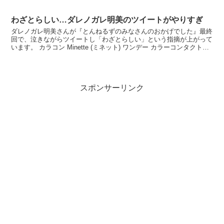
いた有働由美子アナ。しかし、実際には交際を秘密裏に続け...
わざとらしい…ダレノガレ明美のツイートがやりすぎ
ダレノガレ明美さんが『とんねるずのみなさんのおかげでした』最終
回で、泣きながらツイートし「わざとらしい」という指摘が上がって
います。 カラコン Minette (ミネット) ワンデー カラーコンタクトレ
ンズ ダレノ... 価格：1728円（...
スポンサーリンク