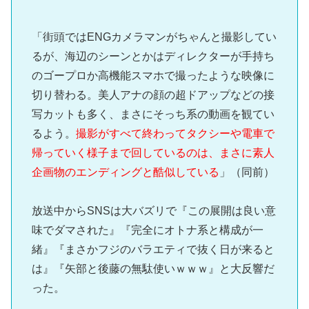
「街頭ではENGカメラマンがちゃんと撮影してい
るが、海辺のシーンとかはディレクターが手持ち
のゴープロか高機能スマホで撮ったような映像に
切り替わる。美人アナの顔の超ドアップなどの接
写カットも多く、まさにそっち系の動画を観てい
るよう。
撮影がすべて終わってタクシーや電車で
帰っていく様子まで回しているのは、まさに素人
企画物のエンディングと酷似している
」（同前）
放送中からSNSは大バズリで『この展開は良い意
味でダマされた』『完全にオトナ系と構成が一
緒』『まさかフジのバラエティで抜く日が来ると
は』『矢部と後藤の無駄使いｗｗｗ』と大反響だ
った。