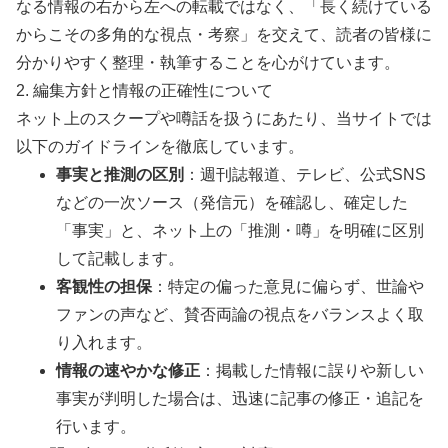
なる情報の右から左への転載ではなく、「長く続けている
からこその多角的な視点・考察」を交えて、読者の皆様に
分かりやすく整理・執筆することを心がけています。
2. 編集方針と情報の正確性について
ネット上のスクープや噂話を扱うにあたり、当サイトでは
以下のガイドラインを徹底しています。
事実と推測の区別
：週刊誌報道、テレビ、公式SNS
などの一次ソース（発信元）を確認し、確定した
「事実」と、ネット上の「推測・噂」を明確に区別
して記載します。
客観性の担保
：特定の偏った意見に偏らず、世論や
ファンの声など、賛否両論の視点をバランスよく取
り入れます。
情報の速やかな修正
：掲載した情報に誤りや新しい
事実が判明した場合は、迅速に記事の修正・追記を
行います。