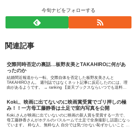
今旬ナビをフォローする
関連記事
交際同時否定の裏話…板野友美とTAKAHIROに何があ
ったのか
結婚間近報道から一転、交際自体を否定した板野友美さんと
TAKAHIROさん。 週刊誌ではなくネット記事に反応したのには、理
由があるようです。 → ranking 【楽天ブックスならいつでも送料無
料】アバター 3D ブルーレイ&DVDセット【...
Koki,、映画に出てないのに映画賞受賞でゴリ押しの極
み！！一方母工藤静香は土足で室内写真を公開
Koki,さんが映画に出ていないのに映画の新人賞を受賞する一方で、
母工藤静香さんがホテルのバスルームで土足で全身撮影し話題になっ
ています。 粋な人、無粋な人 自分では気づかない恥ずかしいこと 楽
天で購入 映画未出演で初のライジングスター賞を...