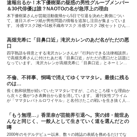
速報出るか！木下優樹菜の疑惑の男性グループメンバー
＆30代俳優は誰？NAOTOの名が急浮上の理由
木下優樹菜さんが芸能活動復帰から5日で引退を決めた裏側につい
て、連日スポーツ紙が男性問題の情報を追加し注目が集まっていま
す。 冷感マスク2枚+51枚不織布マスク 冷感マスク 2枚セット ひんや
り 涼しい 洗えるマスク アイス シルク ウイル...
高畑充希に「目鼻口近」滝沢カレンのあだ名がただの悪
口
四字熟語を得意とする滝沢カレンさんが『行列のできる法律相談所』
で高畑充希さんに付けたあだ名「目鼻口近」がただの悪口だと話題に
なっています。 滝沢カレンが高畑充希に「目鼻口近」とネーミング
滝沢カレンさんは独特な日本語を話すことで注目を集め、...
不倫、不祥事、恫喝で消えてゆくママタレ。最後に残る
のは…
長く飽和状態が続いていたママタレですが、このところ様々な理由か
ら次々と傷がつき表舞台から姿を消しています。 週刊女性プライム
が「ママタレバトルロワイヤル」と名付けたこの戦いを生き抜く人物
として、とても意外な人の名を挙げています。 ※もらい事...
「もう無理…」香里奈が芸能界引退へ。実の姉・能世あ
んなと同じく、一般人として生きていく道を選んだとの
噂
2000年のモデルデビュー以来、数々の雑誌の表紙を務めるだけでな