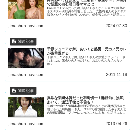
で話題の白石明日香ママとは
CanCamモデルだった舞川あいくさんがインスタで銀座の
ホステスへの転身を報告しました。 女性有名人のホステス
転身というと金銭的苦しいのか、借金苦なのかと話題にな
っています。 銀座のホステス転身を報告した舞川あいく
舞川あいくさんは７月29...
imashun-navi.com
2024.07.30
千原ジュニアが舞川あいくと熱愛！元カノ元カレ
が豪華過ぎる
千原ジュニアさんと舞川あいくさんの熱愛がフライデーさ
れました。出会いのきっかけと、お互いの元カノ元カレ
は？
imashun-navi.com
2011.11.18
異常な束縛体質だった羽鳥慎一！離婚前には舞川
あいく、渡辺千穂と不倫も！
スポーツ紙に人気脚本家の渡辺千穂さんとの再婚秒読みと
報じられた羽鳥慎一さん。 '12年5月に離婚した冬子夫人と
の離婚原因は「フリーになったことによる、生活リズムの
ズレ」とされていましたが、実はとんでもない束縛体質
で、冬子さんに愛想を尽かされ...
imashun-navi.com
2013.04.26