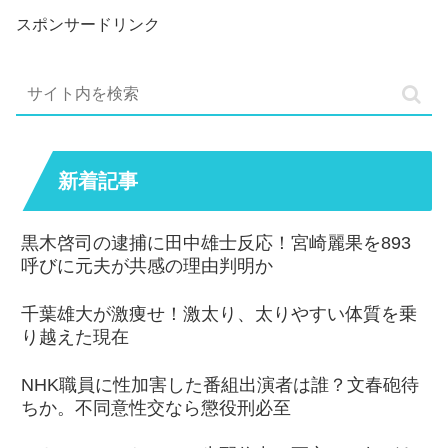
スポンサードリンク
新着記事
黒木啓司の逮捕に田中雄士反応！宮崎麗果を893
呼びに元夫が共感の理由判明か
千葉雄大が激痩せ！激太り、太りやすい体質を乗
り越えた現在
NHK職員に性加害した番組出演者は誰？文春砲待
ちか。不同意性交なら懲役刑必至