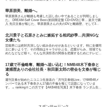
んの「直の友人」が松本人志さんの被害者A子さんだったと...
華原朋美、離婚へ。
華原朋美さんが離婚も考慮した話し合い中であることが判明しまし
た。 DREAM-Self Cover Best-(初回限定盤 CD+DVD) [ 華... 楽天で購
入 先日文春が報じた、華原朋美さんの夫のDVと離婚歴、そして3人
の子供に対し養...
北川景子と石原さとみに嫉妬する相武紗季…共演NGな
女優たち
芸能界には絶対共演しない組み合わせがあるといいます。特に女優同
士に多いようで、その理由はキャラがかぶる、恋愛がらみ、現場でも
めたなどなど様々。そんな共演拒否の関係を把握するためにテレビ局
は共演NGリストを作成し、キャスティングの際の参考にす...
17歳で不倫略奪、離婚へ追い込む！NMB48木下春奈と
逮捕歴ありの会社社長・秋田新太郎の密会を文春が報じ
る
週刊文春が始めたニコニコ生放送の「月刊文春砲Live」でNMB48メ
ンバーである木下春奈さん17歳の不倫を報じて話題になっていま
す。→ ranking※この方です【AKB48生写真】木下春奈 ランダム生写
真 NMB48【中古】価格：100円...
スポンサーリンク