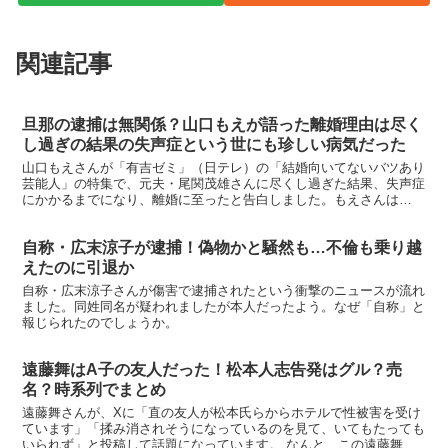
関連記事
旦那の逮捕は無関係？山口もえが語った離婚理由は尽く
し過ぎの結果の失声症という世にも珍しい病気だった
山口もえさんが「有吉ゼミ」（日テレ）の「結婚向いてないバツあり
芸能人」の特集で、元夫・尾関茂雄さんに尽くし過ぎた結果、失声症
にかかるまでになり、離婚に至ったと告白しました。もえさんは
2005年にIT実業家である尾関茂雄さんと結婚し、二人の子...
自称・広末涼子が逮捕！偽物かと騒然も…不倫も乗り越
えたのに引退か
自称・広末涼子さんが傷害で逮捕されたという衝撃のニュースが流れ
ました。同姓同名が疑われましたが本人だったよう。なぜ「自称」と
報じられたのでしょうか。
遠藤舞はA子の友人だった！松本人志告発はグル？売
名？時系列でまとめ
遠藤舞さんが、Xに「直の友人が松本氏らからホテルで性被害を受け
ています」「揉み消されそうになっているのを見て、いてもたっても
いられず」と投稿して話題になっています。 なんと、この遠藤舞さ