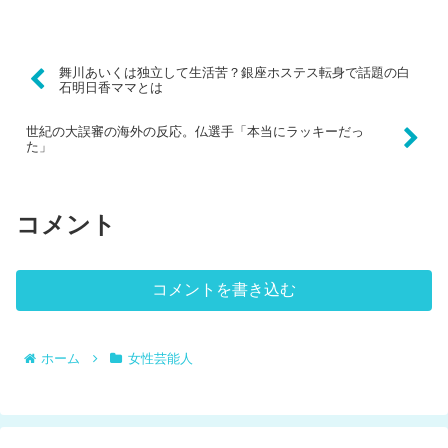
舞川あいくは独立して生活苦？銀座ホステス転身で話題の白
石明日香ママとは
世紀の大誤審の海外の反応。仏選手「本当にラッキーだっ
た」
コメント
コメントを書き込む
ホーム
女性芸能人