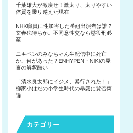
千葉雄大が激痩せ！激太り、太りやすい
体質を乗り越えた現在
NHK職員に性加害した番組出演者は誰？
文春砲待ちか。不同意性交なら懲役刑必
至
ニキペンのみなちゃん生配信中に死亡
か。何があった？ENHYPEN・NIKIの発
言の解釈酷い
「清水良太郎にイジメ、暴行された！」
柳家小はだの小学生時代の暴露に賛否両
論
カテゴリー