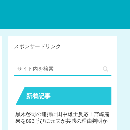
スポンサードリンク
新着記事
黒木啓司の逮捕に田中雄士反応！宮崎麗
果を893呼びに元夫が共感の理由判明か