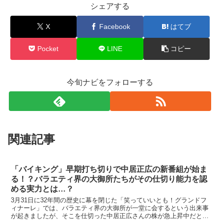
シェアする
X
Facebook
はてブ
Pocket
LINE
コピー
今旬ナビをフォローする
関連記事
「バイキング」早期打ち切りで中居正広の新番組が始ま
る！？バラエティ界の大御所たちがその仕切り能力を認
める実力とは…？
3月31日に32年間の歴史に幕を閉じた「笑っていいとも！グランドフ
ィナーレ」では、バラエティ界の大御所が一堂に会するという出来事
が起きましたが、そこを仕切った中居正広さんの株が急上昇中だとい