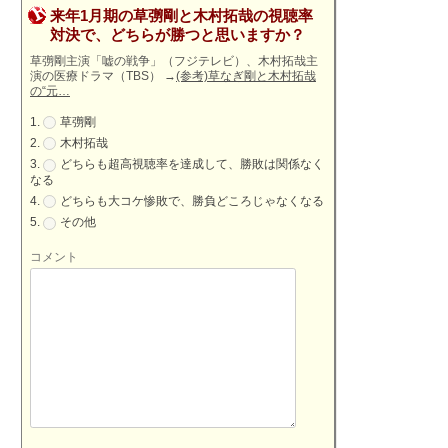
来年1月期の草彅剛と木村拓哉の視聴率
対決で、どちらが勝つと思いますか？
草彅剛主演「嘘の戦争」（フジテレビ）、木村拓哉主
演の医療ドラマ（TBS）
→
(参考)草なぎ剛と木村拓哉
の“元…
草彅剛
木村拓哉
どちらも超高視聴率を達成して、勝敗は関係なく
なる
どちらも大コケ惨敗で、勝負どころじゃなくなる
その他
コメント