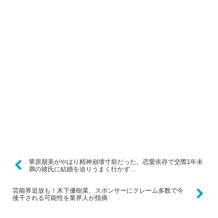
華原朋美がやはり精神崩壊寸前だった。恋愛依存で交際1年未
満の彼氏に結婚を迫りうまく行かず…
芸能界追放も！木下優樹菜、スポンサーにクレーム多数で今
後干される可能性を業界人が指摘