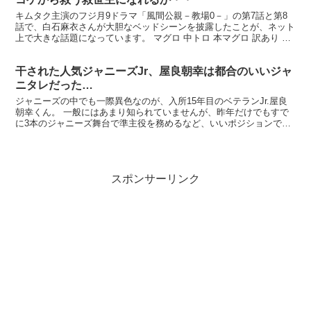
キムタク主演のフジ月9ドラマ「風間公親－教場0－」の第7話と第8
話で、白石麻衣さんが大胆なベッドシーンを披露したことが、ネット
上で大きな話題になっています。 マグロ 中トロ 本マグロ 訳あり 刺
身 まぐろ1kg 希少なアイルランド沖を主に....
干された人気ジャニーズJr、屋良朝幸は都合のいいジャ
ニタレだった…
ジャニーズの中でも一際異色なのが、入所15年目のベテランJr.屋良
朝幸くん。 一般にはあまり知られていませんが、昨年だけでもすで
に3本のジャニーズ舞台で準主役を務めるなど、いいポジションで活
躍してます。 しかし、そんな彼はどうやら都合のいい...
スポンサーリンク