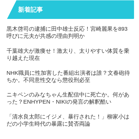
新着記事
黒木啓司の逮捕に田中雄士反応！宮崎麗果を893
呼びに元夫が共感の理由判明か
千葉雄大が激痩せ！激太り、太りやすい体質を乗
り越えた現在
NHK職員に性加害した番組出演者は誰？文春砲待
ちか。不同意性交なら懲役刑必至
ニキペンのみなちゃん生配信中に死亡か。何があ
った？ENHYPEN・NIKIの発言の解釈酷い
「清水良太郎にイジメ、暴行された！」柳家小は
だの小学生時代の暴露に賛否両論