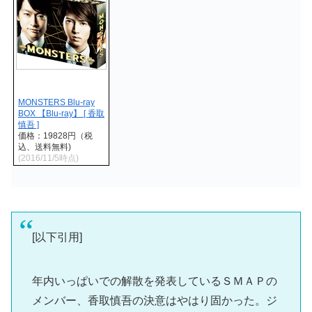
MONSTERS Blu-ray
BOX 【Blu-ray】 [ 香取
慎吾 ]
価格：19828円（税
込、送料無料)
(2016/11/5時点)
[以下引用]
年内いっぱいでの解散を発表しているＳＭＡＰの
メンバー、香取慎吾の決意はやはり固かった。ジ