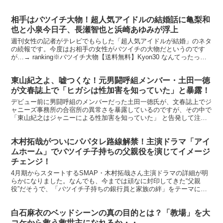
います。 → ranking※値段にご注目。【楽天...
相手はバツイチ大物！超人気アイドルの結婚話に亀梨和
也と小泉今日子、長瀬智也と浜崎あゆみが浮上
週刊女性の記者がテレビでもらした「超人気アイドルが結婚」のネタ
の続報です。今度はお相手の女性がバツイチの大物だというのです
が…→ ranking※バツイチ大物【送料無料】Kyon30 なんてったって
30年! 価格：3,159円（税込、送料込...
東山紀之よ、嘘つくな！元男闘呼組メンバー・土田一徳
が文春誌上で「ヒガシは性加害を知っていた」と暴露！
デビュー前に男闘呼組のメンバーだった土田一徳氏が、文春誌上でジ
ャニーズ事務所の合宿所の異常さを暴露しているのですが、その中で
「東山紀之はジャニーによる性加害を知っていた」 と告発して注目
を集めています。 ◆コスパよし！ 情熱ホルモン やわ...
木村拓哉がついにパパタレ路線解禁！主演ドラマ「アイ
ムホーム」でバツイチ子持ちの父親役を演じてイメージ
チェンジ！
4月期からスタートするSMAP・木村拓哉さん主演ドラマの詳細が明
らかになりました。なんでも、今までは頑なに封印してきた“父親
役”だそうで、「バツイチ子持ちの銀行員と家族の絆」をテーマにし
たホームドラマになるということです。 → ranki...
白石麻衣のベッドシーンの真の目的とは？「教場」を大
コケから救う救世主になれるか・・