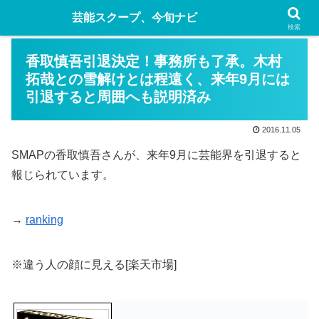
芸能スクープ、今旬ナビ
検索
香取慎吾引退決定！事務所も了承。木村
拓哉との雪解けとは程遠く、来年9月には
引退すると周囲へも説明済み
2016.11.05
SMAPの香取慎吾さんが、来年9月に芸能界を引退すると
報じられています。
→
ranking
※違う人の顔に見える[楽天市場]