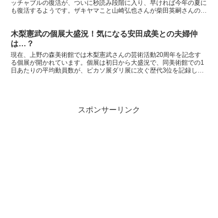
ッチャブルの復活が、ついに秒読み段階に入り、早ければ今年の夏に
も復活するようです。ザキヤマこと山崎弘也さんが柴田英嗣さんの心
意気に打たれ、コンビ復活を決心したというその背景とは。...
木梨憲武の個展大盛況！気になる安田成美との夫婦仲
は…？
現在、上野の森美術館では木梨憲武さんの芸術活動20周年を記念す
る個展が開かれています。個展は初日から大盛況で、同美術館での1
日あたりの平均動員数が、ピカソ展ダリ展に次ぐ歴代3位を記録した
んだとか。この成功の背景には安田成美さんの尽力があった...
スポンサーリンク