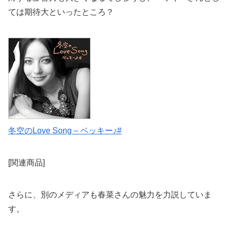
ては期待大といったところ？
冬空のLove Song – ベッキー♪#
[関連商品]
さらに、別のメディアも春菜さんの魅力を力説していま
す。