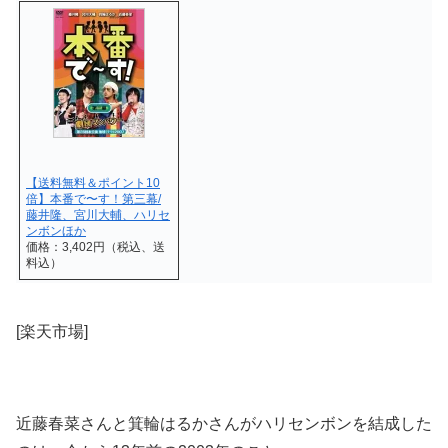
【送料無料＆ポイント10
倍】本番で〜す！第三幕/
藤井隆、宮川大輔、ハリセ
ンボンほか
価格：3,402円（税込、送
料込）
[楽天市場]
近藤春菜さんと箕輪はるかさんがハリセンボンを結成した