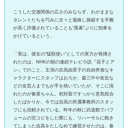
こうした交遊関係の広さのみならず、わがままな
タレントたちを巧みに次々と籠絡し操縦する手腕
が高く評価されていることも“黒幕”ぶりに拍車を
かけているという。
「実は、彼女の“猛獣使い”としての実力が発揮さ
れたのは、NHKの朝の連続テレビ小説『花子とア
ン』でのこと。主演の吉高由里子の自由奔放なキ
ャラクターにスタッフはおろか、森三中や友近な
どの女芸人までもが手を焼いていたが、そこに現
れたのが春菜ちゃん。初対面ですっかり意気投合
したばかりか、今では吉高の所属事務所のスタッ
フにも信頼されている。昨年の秋に武道館でパフ
ュームの完コピをした際にも、リハーサルに飽き
てしまった吉高をたしなめて練習させたのは、春