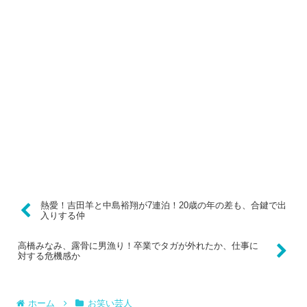
熱愛！吉田羊と中島裕翔が7連泊！20歳の年の差も、合鍵で出
入りする仲
高橋みなみ、露骨に男漁り！卒業でタガが外れたか、仕事に
対する危機感か
ホーム
お笑い芸人