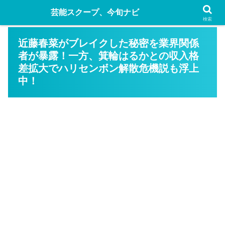
芸能スクープ、今旬ナビ
検索
近藤春菜がブレイクした秘密を業界関係
者が暴露！一方、箕輪はるかとの収入格
差拡大でハリセンボン解散危機説も浮上
中！