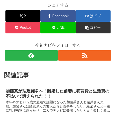
シェアする
X
Facebook
はてブ
Pocket
LINE
コピー
今旬ナビをフォローする
関連記事
加藤茶が法廷闘争へ！離婚した前妻に養育費と生活費の
不払いで訴えられた！！
昨年45才という歳の差婚で話題になった加藤茶さんと綾菜さん夫
婦。加藤さんは綾菜さんの友人たちと食事をしたり、綾菜さんと一緒
に料理教室に通ったり、二人でテレビに登場したりと日々楽しく暮ら
しているようです。その裏で、加藤茶さんの18歳年下の前妻...