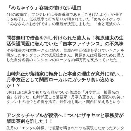
「めちゃイケ」存続の情けない理由
4月の改編で、フジテレビは長寿番組である「ごきげんよう」や昼ド
ラを終了し、低視聴率で打ち切りが噂されていた「めちゃイケ」や
「みなさんのおかげです」の継続が決定しました。「金と電波のム
ダ」とまで言われる番組の継続が決まった情けない理由とは。※...
問答無用で借金を押し付けられた芸人も！梶原雄太の生
活保護問題に潜んでいた「吉本ファイナンス」の不気味
次長課長の河本準一さんに続き、母親が生活保護を受けていたことを
明かしたキングコングの梶原雄太さん。梶原さんは母親のために購入
した自分名義のマンションのローンを約40万円を支払っていたため
に、母親を扶養することができず昨年3月から生活保護を受...
山崎邦正が落語家に転身した本当の理由が意外に深い…
月亭方正として関西ローカルにガッチリ食い込める
か！？
3月11日に東京で初となる冠がついた落語会『月亭方正 披露名の
会』を行った、山崎邦正こと落語家・月亭方正さん。全国区のお笑い
タレントの地位と名誉を捨て、居住地も地元・関西に変えるという無
謀にも思える行動の裏には、彼なりの確かな「勝算」があっ...
アンタッチャブルが復活へ！ついにザキヤマと事務所が
柴田英嗣を許した！！
先月の「エンタの神様」で復活が噂されつつも実現しなかったアンタ