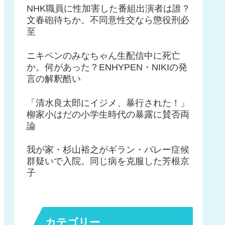
NHK職員に性加害した番組出演者は誰？
文春砲待ちか。不同意性交なら懲役刑必
至
ニキペンのみなちゃん生配信中に死亡
か。何があった？ENHYPEN・NIKIの発
言の解釈酷い
「清水良太郎にイジメ、暴行された！」
柳家小はだの小学生時代の暴露に賛否両
論
我が家・杉山裕之がギラン・バレー症候
群疑いで入院。同じ病を克服した芳根京
子
カテゴリー