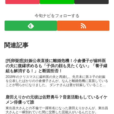
今旬ナビをフォローする
関連記事
[托卵疑惑]妊娠公表直後に離婚危機！小倉優子が歯科医
の夫に復縁求めるも「子供の顔も見たくない」「養子縁
組も解消する！」と断固拒否！
2018年のクリスマスに歯科医の夫と再婚し、先月末に第３子の妊娠
を公表したばかりの小倉優子さんが、なんと離婚危機に直面している
ことが明らかになりました。 ダンナさんは妻が妊娠していることを
知りながらも昨年暮れに単身、家を出て離婚と”連れ子”...
唐田えりかの元彼は佐野勇斗？音楽活動もしているイケ
メン俳優って誰
東出昌大さんとの不倫で一躍有名になった唐田えりかさんが、東出昌
大さんと一瞬別れていた間に交際した芸能人がいるんだとか。