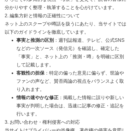
分かりやすく整理・執筆することを心がけています。
2. 編集方針と情報の正確性について
ネット上のスクープや噂話を扱うにあたり、当サイトでは
以下のガイドラインを徹底しています。
事実と推測の区別
：週刊誌報道、テレビ、公式SNS
などの一次ソース（発信元）を確認し、確定した
「事実」と、ネット上の「推測・噂」を明確に区別
して記載します。
客観性の担保
：特定の偏った意見に偏らず、世論や
ファンの声など、賛否両論の視点をバランスよく取
り入れます。
情報の速やかな修正
：掲載した情報に誤りや新しい
事実が判明した場合は、迅速に記事の修正・追記を
行います。
3. お問い合わせ・権利侵害への対応
当サイトはプライバシーや肖像権、著作権の侵害を意図し