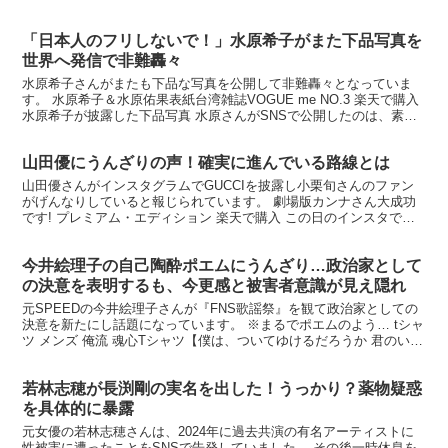
「日本人のフリしないで！」水原希子がまた下品写真を
世界へ発信で非難轟々
水原希子さんがまたも下品な写真を公開して非難轟々となっていま
す。 水原希子＆水原佑果表紙台湾雑誌VOGUE me NO.3 楽天で購入
水原希子が披露した下品写真 水原さんがSNSで公開したのは、素敵
な日本画が描かれた襖のある和室で、畳の上...
山田優にうんざりの声！確実に進んでいる路線とは
山田優さんがインスタグラムでGUCCIを披露し小栗旬さんのファン
がげんなりしていると報じられています。 劇場版カンナさん大成功
です! プレミアム・エディション 楽天で購入 この日のインスタで、
山田は「昨日の私服」というハッシュタグをつけて、...
今井絵理子の自己陶酔ポエムにうんざり…政治家として
の決意を表明するも、今更感と被害者意識が見え隠れ
元SPEEDの今井絵理子さんが『FNS歌謡祭』を観て政治家としての
決意を新たにし話題になっています。 ※まるでポエムのよう… tシャ
ツ メンズ 俺流 魂心Tシャツ【僕は、ついてゆけるだろうか 君のいな
い世界... 楽天で購入 今井氏は「久々...
若林志穂が長渕剛の実名を出した！うっかり？薬物疑惑
を具体的に暴露
元女優の若林志穂さんは、2024年に過去共演の有名アーティストに
性被害に遭ったことをSNSで告発していました。 その後一時休息を