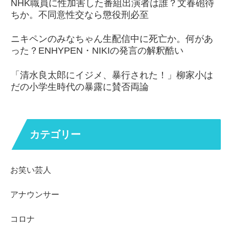
NHK職員に性加害した番組出演者は誰？文春砲待
ちか。不同意性交なら懲役刑必至
ニキペンのみなちゃん生配信中に死亡か。何があ
った？ENHYPEN・NIKIの発言の解釈酷い
「清水良太郎にイジメ、暴行された！」柳家小は
だの小学生時代の暴露に賛否両論
カテゴリー
お笑い芸人
アナウンサー
コロナ