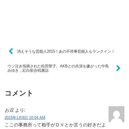
消えそうな芸能人2015！あの不祥事芸能人もランクイン！
ウソ泣き指摘された松田聖子、AKBとの共演を嫌がった中島
みゆき…紅白歌合戦裏話
コメント
お豆
より:
2015年1月8日 10:04 AM
ここの事務所って相手がＤＶとか言うの好きだよ