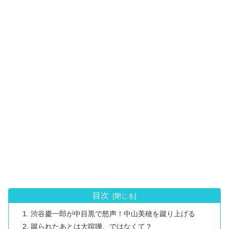
目次
渋谷慶一郎が中目黒で怒声！中山美穂を蹴り上げる
蹴られたあとは大喧嘩、ではなくて？