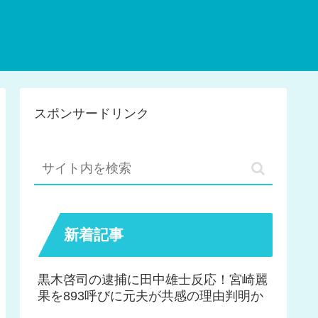
スポンサードリンク
新着記事
黒木啓司の逮捕に田中雄士反応！宮崎麗
果を893呼びに元夫が共感の理由判明か