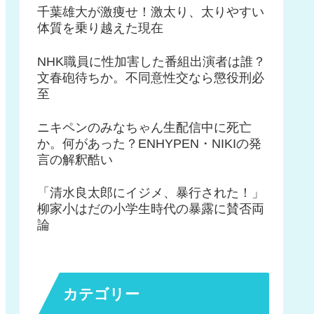
千葉雄大が激痩せ！激太り、太りやすい
体質を乗り越えた現在
NHK職員に性加害した番組出演者は誰？
文春砲待ちか。不同意性交なら懲役刑必
至
ニキペンのみなちゃん生配信中に死亡
か。何があった？ENHYPEN・NIKIの発
言の解釈酷い
「清水良太郎にイジメ、暴行された！」
柳家小はだの小学生時代の暴露に賛否両
論
カテゴリー