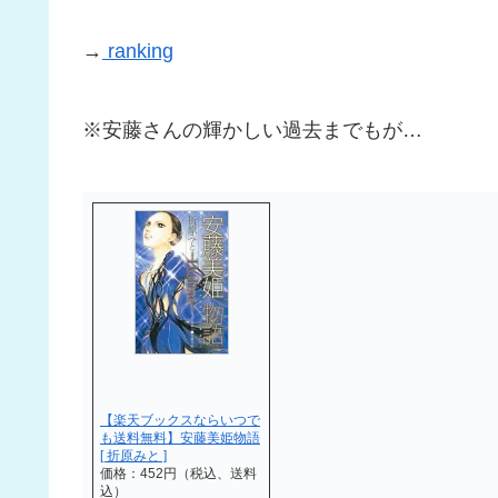
→
ranking
※安藤さんの輝かしい過去までもが…
【楽天ブックスならいつで
も送料無料】安藤美姫物語
[ 折原みと ]
価格：452円（税込、送料
込）