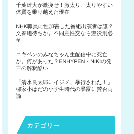
千葉雄大が激痩せ！激太り、太りやすい
体質を乗り越えた現在
NHK職員に性加害した番組出演者は誰？
文春砲待ちか。不同意性交なら懲役刑必
至
ニキペンのみなちゃん生配信中に死亡
か。何があった？ENHYPEN・NIKIの発
言の解釈酷い
「清水良太郎にイジメ、暴行された！」
柳家小はだの小学生時代の暴露に賛否両
論
カテゴリー