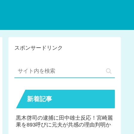
スポンサードリンク
新着記事
黒木啓司の逮捕に田中雄士反応！宮崎麗
果を893呼びに元夫が共感の理由判明か