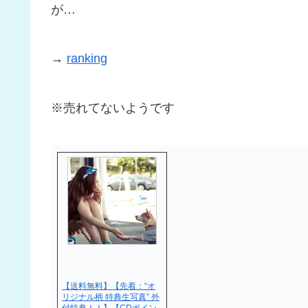
が…
→
ranking
※売れてないようです
【送料無料】【先着：“オ
リジナル柄 特典生写真” 外
付特典！！】【CDポイン