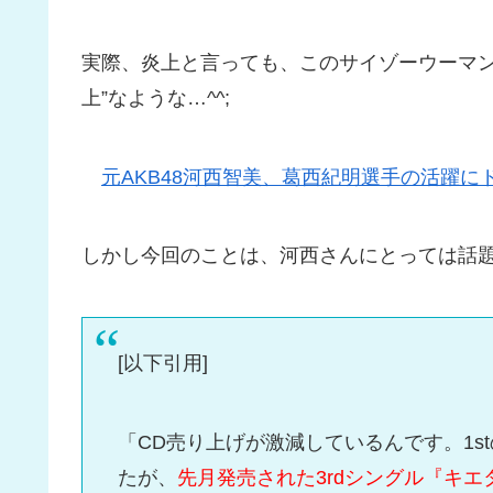
実際、炎上と言っても、このサイゾーウーマン
上”なような…^^;
元AKB48河西智美、葛西紀明選手の活躍に
しかし今回のことは、河西さんにとっては話題
[以下引用]
「CD売り上げが激減しているんです。1s
たが、
先月発売された3rdシングル『キエ