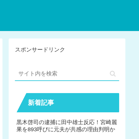
スポンサードリンク
新着記事
黒木啓司の逮捕に田中雄士反応！宮崎麗
果を893呼びに元夫が共感の理由判明か