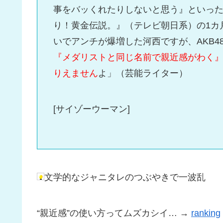
事をバッくれたりしないと思う』といっ
り！黄金伝説。』（テレビ朝日系）の1カ
いでアンチが爆増した河西ですが、AKB
『メダリストと同じ名前で親近感がわく
りえません
よ」（芸能ライター）
[サイゾーウーマン]
文学的なジャニタレのつぶやきで一波乱
“親近感”の使い方ってムズカシイ… →
ranking