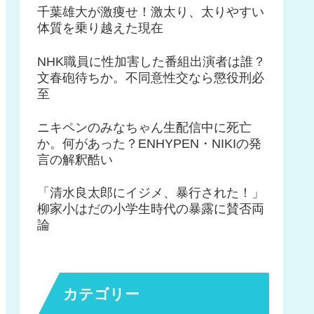
千葉雄大が激痩せ！激太り、太りやすい
体質を乗り越えた現在
NHK職員に性加害した番組出演者は誰？
文春砲待ちか。不同意性交なら懲役刑必
至
ニキペンのみなちゃん生配信中に死亡
か。何があった？ENHYPEN・NIKIの発
言の解釈酷い
「清水良太郎にイジメ、暴行された！」
柳家小はだの小学生時代の暴露に賛否両
論
カテゴリー