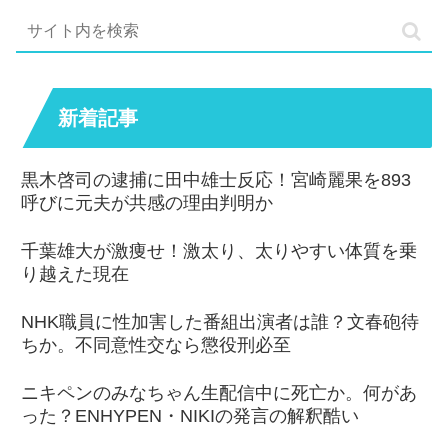
新着記事
黒木啓司の逮捕に田中雄士反応！宮崎麗果を893
呼びに元夫が共感の理由判明か
千葉雄大が激痩せ！激太り、太りやすい体質を乗
り越えた現在
NHK職員に性加害した番組出演者は誰？文春砲待
ちか。不同意性交なら懲役刑必至
ニキペンのみなちゃん生配信中に死亡か。何があ
った？ENHYPEN・NIKIの発言の解釈酷い