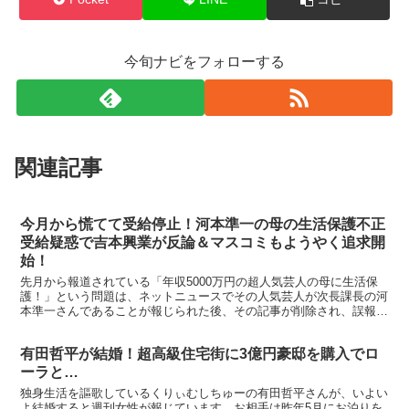
今旬ナビをフォローする
関連記事
今月から慌てて受給停止！河本準一の母の生活保護不正
受給疑惑で吉本興業が反論＆マスコミもようやく追求開
始！
先月から報道されている「年収5000万円の超人気芸人の母に生活保
護！」という問題は、ネットニュースでその人気芸人が次長課長の河
本準一さんであることが報じられた後、その記事が削除され、誤報か
とも思われましたが、国会議員の片山さつきさんと世耕弘...
有田哲平が結婚！超高級住宅街に3億円豪邸を購入でロ
ーラと…
独身生活を謳歌しているくりぃむしちゅーの有田哲平さんが、いよい
よ結婚すると週刊女性が報じています。お相手は昨年5月にお泊りを