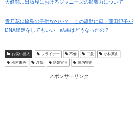
大健闘…出版界におけるジャニーズの影響力について
貴乃花は輪島の子供なのか？ この騒動に母・藤田紀子が
DNA鑑定をしてもいい 結果はどうなったの？
お笑い芸人
フライデー
不倫
二股
小林真由
松村未央
浮気
結婚宣言
陣内智則
スポンサーリンク