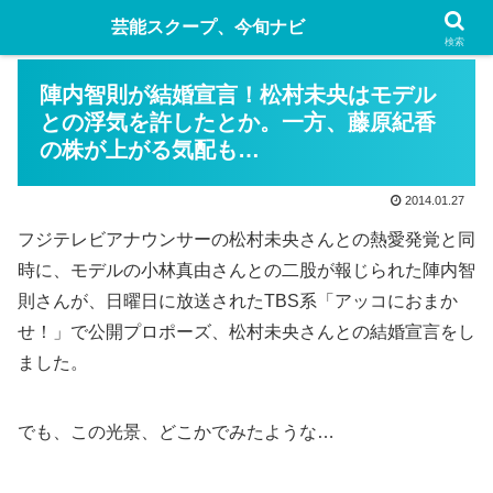
芸能スクープ、今旬ナビ
検索
陣内智則が結婚宣言！松村未央はモデル
との浮気を許したとか。一方、藤原紀香
の株が上がる気配も…
2014.01.27
フジテレビアナウンサーの松村未央さんとの熱愛発覚と同
時に、モデルの小林真由さんとの二股が報じられた陣内智
則さんが、日曜日に放送されたTBS系「アッコにおまか
せ！」で公開プロポーズ、松村未央さんとの結婚宣言をし
ました。
でも、この光景、どこかでみたような…