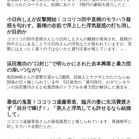
報じられたローラさん。結婚にあたり、3億円の豪邸を購入したとい
うのですが…→ ranking※レギュラー番組10本以...
小日向しえが反撃開始！ココリコ田中直樹のモラハラ疑
惑を匂わす。親権の在処で浮上した浮気疑惑の打ち消し
が目的か
ココリコの田中直樹さんと小日向しえさんの離婚が発表され、親権が
田中さんにあることで小日向さんの浮気などが疑われていますが、実
際にはまったく違うのではないかと週刊文春が報じています。→
ranking【送料無料＆ポイント10倍】ペルソネル活動...
浜田雅功の“口封じ”で明らかにされた吉本興業と暴力団
の深いつながり
島田紳助さんの電撃引退から2週間。芸能人とヤクザとのただならぬ
関係が日々報じられている中、5日発売の「週刊現代」がダウンタウ
ンの浜田雅功さんと右翼団体のトラブルを暴力団が解決した過去を報
じました。この報道では、山口組系元幹部への直接インタビ...
最低の鬼畜！ココリコ遠藤章造、臨月の妻に生活費渡さ
ず「自分で稼げ！」「美人と浮気しても許せるなら結婚
して」
ココリコ遠藤章造さんが最低最悪だと報じられています。再婚相手に
対しモラハラ全開だとか。。