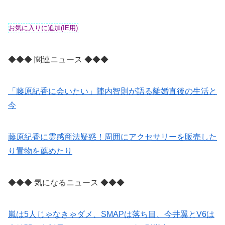
◆◆◆ 関連ニュース ◆◆◆
「藤原紀香に会いたい」陣内智則が語る離婚直後の生活と
今
藤原紀香に霊感商法疑惑！周囲にアクセサリーを販売した
り置物を薦めたり
◆◆◆ 気になるニュース ◆◆◆
嵐は5人じゃなきゃダメ、SMAPは落ち目、今井翼とV6は