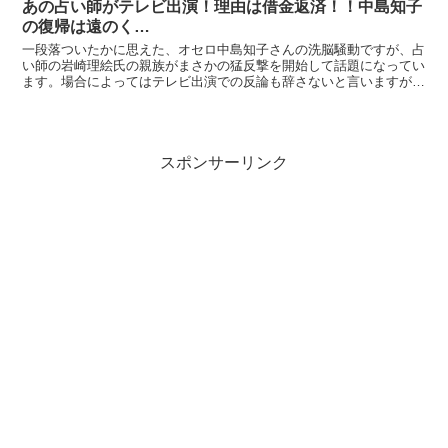
あの占い師がテレビ出演！理由は借金返済！！中島知子
の復帰は遠のく…
一段落ついたかに思えた、オセロ中島知子さんの洗脳騒動ですが、占
い師の岩崎理絵氏の親族がまさかの猛反撃を開始して話題になってい
ます。場合によってはテレビ出演での反論も辞さないと言いますが、
その裏には情けない理由が…→ ranking※18ヶ月...
スポンサーリンク