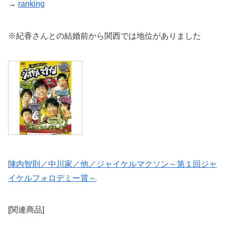
→
ranking
※紀香さんとの結婚前から関西では地位がありました
陣内智則／中川家／他／ジャイケルマクソン～第１回ジャ
イケルフォロデミー賞～
[関連商品]