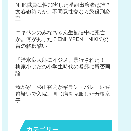
NHK職員に性加害した番組出演者は誰？
文春砲待ちか。不同意性交なら懲役刑必
至
ニキペンのみなちゃん生配信中に死亡
か。何があった？ENHYPEN・NIKIの発
言の解釈酷い
「清水良太郎にイジメ、暴行された！」
柳家小はだの小学生時代の暴露に賛否両
論
我が家・杉山裕之がギラン・バレー症候
群疑いで入院。同じ病を克服した芳根京
子
カテゴリー