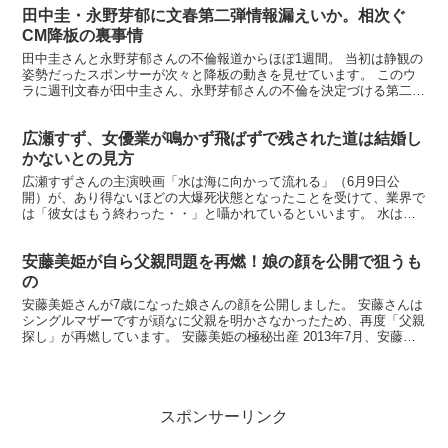
田中圭・永野芽郁に文春第二弾情報漏えいか。相次ぐ
CM降板の裏事情
田中圭さんと永野芽郁さんの不倫報道からほぼ1週間。 当初は静観の
姿勢だったスポンサーが次々と降板の動きを見せています。 このウ
ラに週刊文春が田中圭さん、永野芽郁さんの不倫を決定づける第二弾
が出る、という情報が漏洩しているんじゃないかという声...
広瀬すず、女優業が鳴かず飛ばずで残された道は結婚し
かないとの見方
広瀬すずさんの主演映画「水は海に向かって流れる」（6月9日公
開）が、あり得ないほどの大爆死状態となったことを受けて、業界で
は「彼女はもう終わった・・」と囁かれているといいます。 水は海
に向かって流れる（1） （KCデラックス） 価格：715...
安藤美姫が自ら父親問題を再燃！娘の顔を公開で狙うも
の
安藤美姫さんが7歳になった娘さんの顔を公開しました。 安藤さんは
シングルマザーですが頑なに父親を明かさなかったため、再度「父親
探し」が再燃しています。 安藤美姫の極秘出産 2013年7月、安藤さ
んは4月に長女を出産していたことを明かしました...
スポンサーリンク