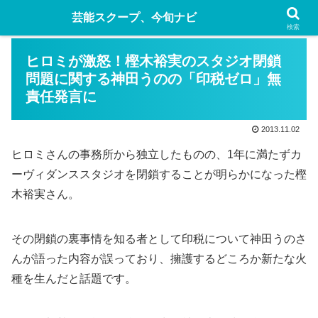
芸能スクープ、今旬ナビ
検索
ヒロミが激怒！樫木裕実のスタジオ閉鎖
問題に関する神田うのの「印税ゼロ」無
責任発言に
2013.11.02
ヒロミさんの事務所から独立したものの、1年に満たずカ
ーヴィダンススタジオを閉鎖することが明らかになった樫
木裕実さん。
その閉鎖の裏事情を知る者として印税について神田うのさ
んが語った内容が誤っており、擁護するどころか新たな火
種を生んだと話題です。