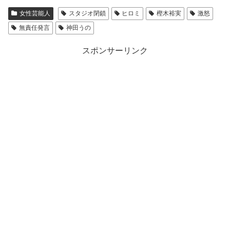
女性芸能人
スタジオ閉鎖
ヒロミ
樫木裕実
激怒
無責任発言
神田うの
スポンサーリンク