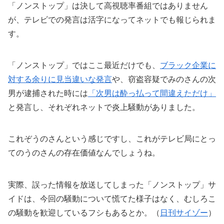
「ノンストップ」は決して高視聴率番組ではありません
が、テレビでの発言は活字になってネットでも報じられま
す。
「ノンストップ」ではここ最近だけでも、
ブラック企業に
対する余りに見当違いな発言
や、窃盗容疑でみのさんの次
男が逮捕された時には
「次男は酔っ払って間違えただけ」
と発言し、それぞれネットで炎上騒動がありました。
これぞうのさんという感じですし、これがテレビ局にとっ
てのうのさんの存在価値なんでしょうね。
実際、誤った情報を放送してしまった「ノンストップ」サ
イドは、今回の騒動について慌てた様子はなく、むしろこ
の騒動を歓迎しているフシもあるとか。（
日刊サイゾー
）