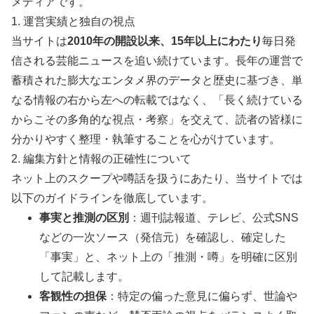
メディアです。
1. 運営実績と独自の視点
当サイトは
2010年の開設以来、15年以上にわたり
毎日発
信される芸能ニュースを追い続けています。長年の運営で
蓄積された膨大なエンタメ界のデータと歴史に基づき、単
なる情報の右から左への転載ではなく、「長く続けている
からこその多角的な視点・考察」を交えて、読者の皆様に
分かりやすく整理・執筆することを心がけています。
2. 編集方針と情報の正確性について
ネット上のスクープや噂話を扱うにあたり、当サイトでは
以下のガイドラインを徹底しています。
事実と推測の区別
：週刊誌報道、テレビ、公式SNS
などの一次ソース（発信元）を確認し、確定した
「事実」と、ネット上の「推測・噂」を明確に区別
して記載します。
客観性の担保
：特定の偏った意見に偏らず、世論や