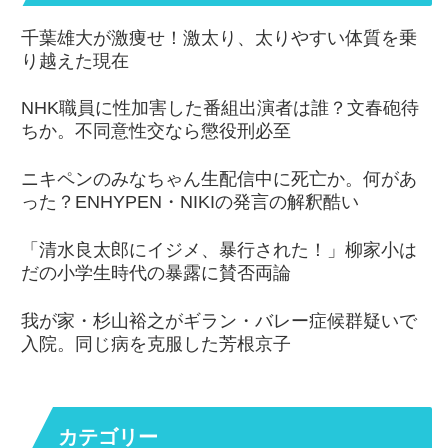
千葉雄大が激痩せ！激太り、太りやすい体質を乗
り越えた現在
NHK職員に性加害した番組出演者は誰？文春砲待
ちか。不同意性交なら懲役刑必至
ニキペンのみなちゃん生配信中に死亡か。何があ
った？ENHYPEN・NIKIの発言の解釈酷い
「清水良太郎にイジメ、暴行された！」柳家小は
だの小学生時代の暴露に賛否両論
我が家・杉山裕之がギラン・バレー症候群疑いで
入院。同じ病を克服した芳根京子
カテゴリー