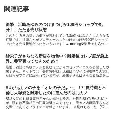
関連記事
衝撃！浜崎あゆみのつけまつげが100円ショップで処
分！！たたき売り状態
このところその勢いの低下が言われている浜崎あゆみさんにさらなる
打撃です。浜崎さんがプロデュースしたつけまつげが100円ショップ
でたたき売り状態だったというのです。→ ranking※楽天でも処分価
格…浜崎あゆみプロデュースのアイラッシュ本日...
紗栄子がさらなる新居を物色中？離婚後セレブ度が急上
昇…養育費ってなんのため？
最近、雑誌に高級ホテルと見紛うばかりのセレブハウスを公開した紗
栄子さん。ネットでは「養育費御殿」現在はハワイに滞在中で充実し
た日々がブログに綴られていますが、紗栄子さんはさらなる新居を探
しているとか…→ ranking※こちらで自宅を公開し...
SUが元カノの子を「オレの子だよ～」！江夏詩織と不
倫し大塚愛と離婚したのに選んだのは元カノ
SNSを閉鎖し所属事務所からの退社を発表したRIP SLYMEのSUさん
が、現在は不倫相手の江夏詩織さんではなく、元カノ内藤陽子さんと
交際中であるとフライデーが報じています。 ※別れちゃった 【送料
無料】 しーさん。 北山詩織ファーストフォ...