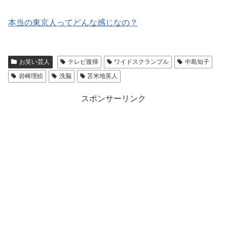
本当の東京人ってどんな感じなの？
お笑い芸人
テレビ復帰
ワイドスクランブル
中島知子
岩崎理絵
洗脳
苫米地英人
スポンサーリンク