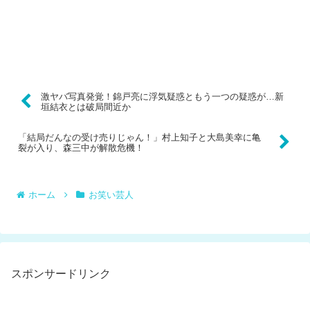
激ヤバ写真発覚！錦戸亮に浮気疑惑ともう一つの疑惑が…新
垣結衣とは破局間近か
「結局だんなの受け売りじゃん！」村上知子と大島美幸に亀
裂が入り、森三中が解散危機！
ホーム
お笑い芸人
スポンサードリンク