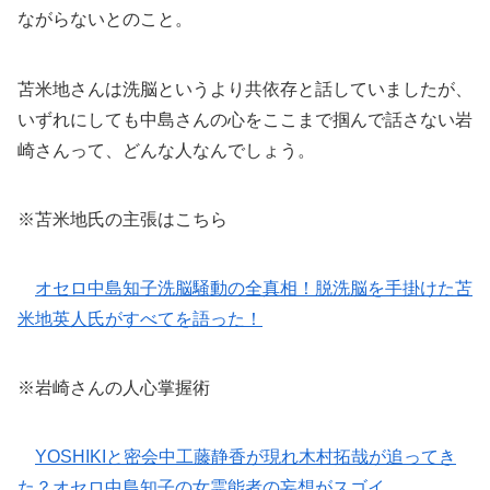
ながらないとのこと。
苫米地さんは洗脳というより共依存と話していましたが、
いずれにしても中島さんの心をここまで掴んで話さない岩
崎さんって、どんな人なんでしょう。
※苫米地氏の主張はこちら
オセロ中島知子洗脳騒動の全真相！脱洗脳を手掛けた苫
米地英人氏がすべてを語った！
※岩崎さんの人心掌握術
YOSHIKIと密会中工藤静香が現れ木村拓哉が追ってき
た？オセロ中島知子の女霊能者の妄想がスゴイ