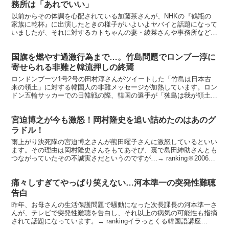
務所は「あれでいい」
以前からその体調を心配されている加藤茶さんが、NHKの『鶴瓶の
家族に乾杯』に出演したときの様子がいよいよヤバイと話題になって
いましたが、それに対するカトちゃんの妻・綾菜さんや事務所など周
辺の反応が怖すぎると話題になっています。→ ranki...
国旗を燃やす過激行為まで…。竹島問題でロンブー淳に
寄せられる非難と韓流押しの終焉
ロンドンブーツ1号2号の田村淳さんがツイートした「竹島は日本古
来の領土」に対する韓国人の非難メッセージが加熱しています。ロン
ドン五輪サッカーでの日韓戦の際、韓国の選手が「独島は我が領土」
というボードを掲げて以来活発化した議論の結果、K-PO...
宮迫博之が今も激怒！岡村隆史を追い詰めたのはあのグ
ラドル！
雨上がり決死隊の宮迫博之さんが熊田曜子さんに激怒しているといい
ます。その理由は岡村隆史さんをもてあそび、裏で島田紳助さんとも
つながっていたその不誠実さだというのですが…→ ranking※2006年
6月発売の写真集ですsunlight 熊田...
痛々しすぎてやっぱり笑えない…河本準一の突発性難聴
告白
昨年、お母さんの生活保護問題で騒動になった次長課長の河本準一さ
んが、テレビで突発性難聴を告白し、それ以上の病気の可能性も指摘
されて話題になっています。→ rankingイラっとくる韓国語講座