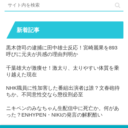
新着記事
黒木啓司の逮捕に田中雄士反応！宮崎麗果を893
呼びに元夫が共感の理由判明か
千葉雄大が激痩せ！激太り、太りやすい体質を乗
り越えた現在
NHK職員に性加害した番組出演者は誰？文春砲待
ちか。不同意性交なら懲役刑必至
ニキペンのみなちゃん生配信中に死亡か。何があ
った？ENHYPEN・NIKIの発言の解釈酷い