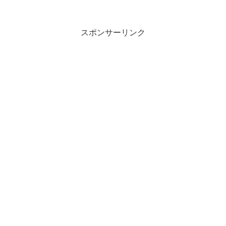
vol.1 河本くんの旅が始まるセヨ！～黄色いパジ...
スポンサーリンク