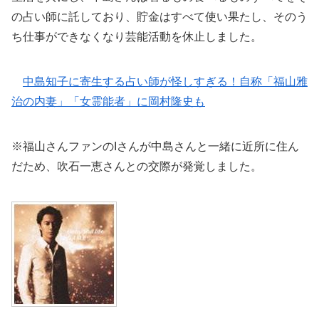
の占い師に託しており、貯金はすべて使い果たし、そのう
ち仕事ができなくなり芸能活動を休止しました。
中島知子に寄生する占い師が怪しすぎる！自称「福山雅
治の内妻」「女霊能者」に岡村隆史も
※福山さんファンのIさんが中島さんと一緒に近所に住ん
だため、吹石一恵さんとの交際が発覚しました。