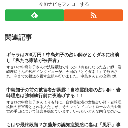
今旬ナビをフォローする
関連記事
ギャラは200万円！中島知子の占い師がとくダネに出演
し「私たち家族が被害者」
オセロの中島知子さんの洗脳騒動ですっかり有名になった占い師・岩
崎理絵さんの独占インタビューが、今日の『とくダネ！』で放送さ
れ、今までの報道を覆す主張を行いました。中島さんとの交際は8年
にわたるとし、「私は(中島を)友達だと思ってたけど今は分...
中島知子の前の被害者が暴露！自称霊能者の占い師・岩
崎理恵は強制執行前に夜逃げする！！
オセロの中島知子さんよりも前に、自称霊能者の女性占い師・岩崎理
絵氏の被害者とされる人たちが、そのマインドコントロール方法や逃
亡の手口について証言を始めています。いったいどんな内容なのかと
いうと… → ranking※洗脳の世界［amazon...
もはや最終段階？加藤茶の認知症疑惑に妻は「風邪」事