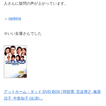
人さんに疑問の声が上がっています。
→
ranking
※いい女優さんでした
アットホーム・ダッド DVD-BOX / 阿部寛, 宮迫博之, 篠原
涼子, 中島知子 (出演)…