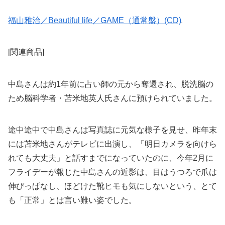
福山雅治／Beautiful life／GAME（通常盤）(CD)
[関連商品]
中島さんは約1年前に占い師の元から奪還され、脱洗脳の
ため脳科学者・苫米地英人氏さんに預けられていました。
途中途中で中島さんは写真誌に元気な様子を見せ、昨年末
には苫米地さんがテレビに出演し、「明日カメラを向けら
れても大丈夫」と話すまでになっていたのに、今年2月に
フライデーが報じた中島さんの近影は、目はうつろで爪は
伸びっぱなし、ほどけた靴ヒモも気にしないという、とて
も「正常」とは言い難い姿でした。