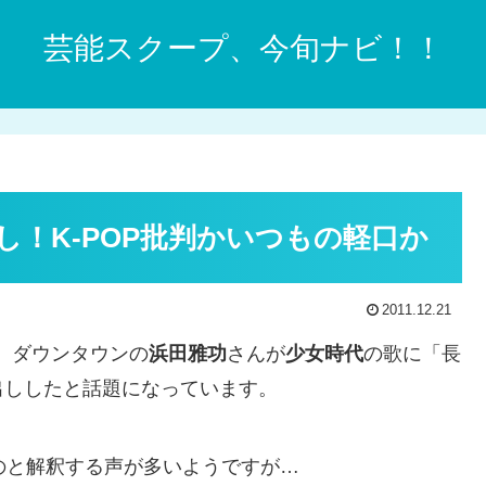
芸能スクープ、今旬ナビ！！
！K-POP批判かいつもの軽口か
2011.12.21
、ダウンタウンの
浜田雅功
さんが
少女時代
の歌に「長
出ししたと話題になっています。
ものと解釈する声が多いようですが…