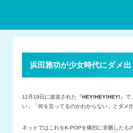
浜田雅功が少女時代にダメ出し
12月19日に放送された『
HEY!HEY!HEY!
』で
い」「何を言ってるのかわからない」とダメ
ネットではこれをK-POPを痛烈に非難した