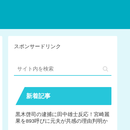
スポンサードリンク
新着記事
黒木啓司の逮捕に田中雄士反応！宮崎麗
果を893呼びに元夫が共感の理由判明か