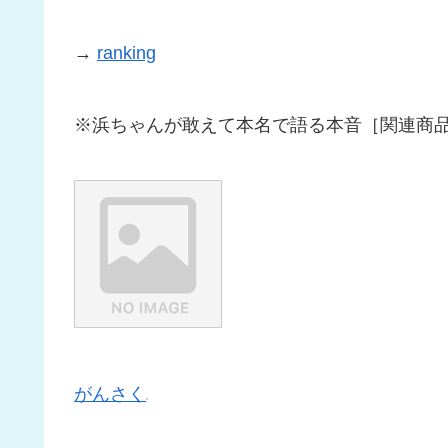
→
ranking
※浜ちゃんが敢えて本名で語る本音［関連商
がんさく