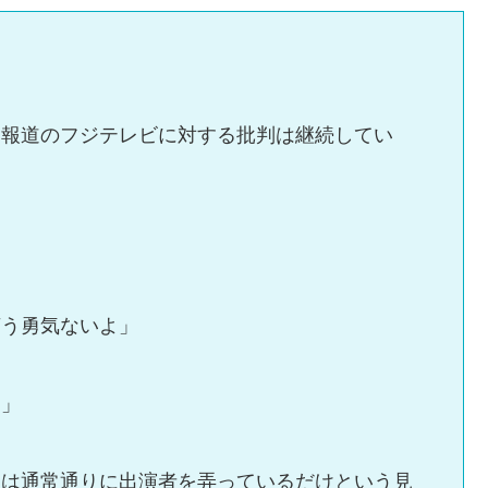
向報道のフジテレビに対する批判は継続してい
、
言う勇気ないよ」
！」
んは通常通りに出演者を弄っているだけという見