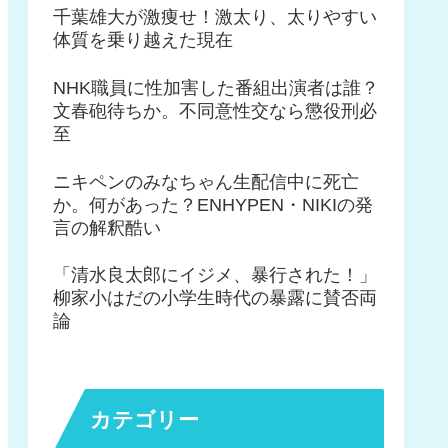
千葉雄大が激痩せ！激太り、太りやすい
体質を乗り越えた現在
NHK職員に性加害した番組出演者は誰？
文春砲待ちか。不同意性交なら懲役刑必
至
ニキペンのみなちゃん生配信中に死亡
か。何があった？ENHYPEN・NIKIの発
言の解釈酷い
「清水良太郎にイジメ、暴行された！」
柳家小はだの小学生時代の暴露に賛否両
論
カテゴリー