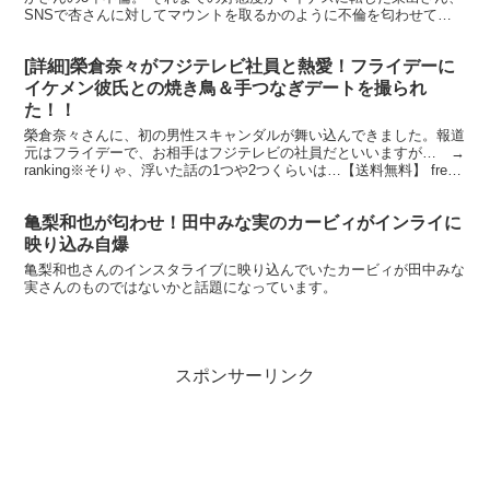
SNSで杏さんに対してマウントを取るかのように不倫を匂わせてい
た唐田さんは相当バッシングを受け、このまま芸能界を引...
[詳細]榮倉奈々がフジテレビ社員と熱愛！フライデーに
イケメン彼氏との焼き鳥＆手つなぎデートを撮られ
た！！
榮倉奈々さんに、初の男性スキャンダルが舞い込んできました。報道
元はフライデーで、お相手はフジテレビの社員だといいますが… →
ranking※そりゃ、浮いた話の1つや2つくらいは…【送料無料】 free
榮倉奈々写真集 / 榮倉奈々 【単行...
亀梨和也が匂わせ！田中みな実のカービィがインライに
映り込み自爆
亀梨和也さんのインスタライブに映り込んでいたカービィが田中みな
実さんのものではないかと話題になっています。
スポンサーリンク