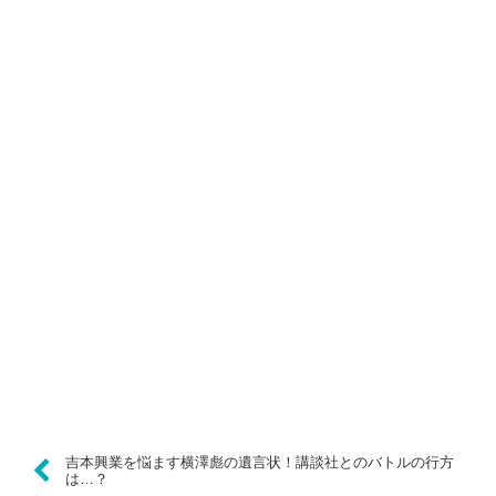
吉本興業を悩ます横澤彪の遺言状！講談社とのバトルの行方
は…？