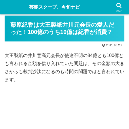
芸能スクープ、今旬ナビ
検索
藤原紀香は大王製紙井川元会長の愛人だ
った！100億のうち10億は紀香が消費？
2011.10.28
大王製紙の井川意高元会長が使途不明の84億とも100億と
も言われる金額を借り入れていた問題は、その金額の大き
さからも裁判沙汰になるのも時間の問題ではと言われてい
ます。