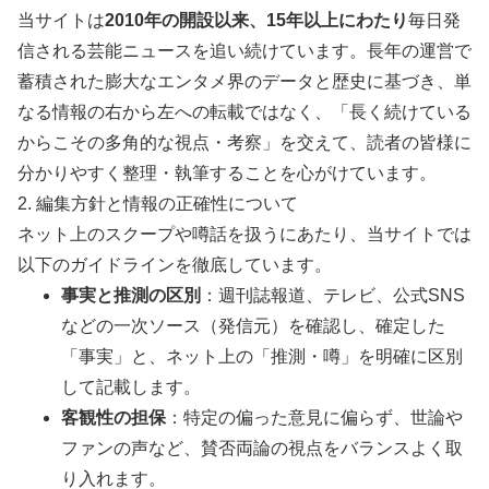
当サイトは
2010年の開設以来、15年以上にわたり
毎日発
信される芸能ニュースを追い続けています。長年の運営で
蓄積された膨大なエンタメ界のデータと歴史に基づき、単
なる情報の右から左への転載ではなく、「長く続けている
からこその多角的な視点・考察」を交えて、読者の皆様に
分かりやすく整理・執筆することを心がけています。
2. 編集方針と情報の正確性について
ネット上のスクープや噂話を扱うにあたり、当サイトでは
以下のガイドラインを徹底しています。
事実と推測の区別
：週刊誌報道、テレビ、公式SNS
などの一次ソース（発信元）を確認し、確定した
「事実」と、ネット上の「推測・噂」を明確に区別
して記載します。
客観性の担保
：特定の偏った意見に偏らず、世論や
ファンの声など、賛否両論の視点をバランスよく取
り入れます。