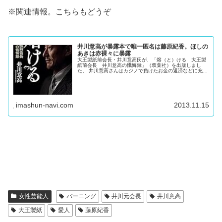
※関連情報。こちらもどうぞ
井川意高が暴露本で唯一匿名は藤原紀香。ほしの
あきは赤裸々に暴露
大王製紙前会長・井川意高氏が、「熔（と）ける 大王製
紙前会長 井川意高の懺悔録」（双葉社）を出版しまし
た。 井川意高さんはカジノで負けたお金の返済などに充て
るため、大王製紙の子会社から計５５億３０００万円を借
り入れ、損害を与えたとして会社法...
imashun-navi.com
2013.11.15
女性芸能人
バーニング
井川元会長
井川意高
大王製紙
愛人
藤原紀香