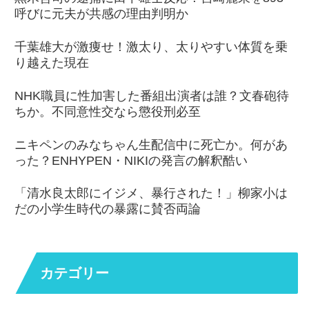
呼びに元夫が共感の理由判明か
千葉雄大が激痩せ！激太り、太りやすい体質を乗
り越えた現在
NHK職員に性加害した番組出演者は誰？文春砲待
ちか。不同意性交なら懲役刑必至
ニキペンのみなちゃん生配信中に死亡か。何があ
った？ENHYPEN・NIKIの発言の解釈酷い
「清水良太郎にイジメ、暴行された！」柳家小は
だの小学生時代の暴露に賛否両論
カテゴリー