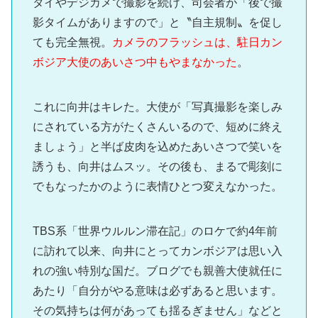
タイやデジカメで撮影を続け、司会者が「後で撮
影タイムがありますので」と〝自主規制〟を促し
ても完全無視。
カメラのフラッシュは、駐日カン
ボジア大使のあいさつ中もやまなかった
。
これに向井はキレた。大使が「写真撮影を楽しみ
にされている方がたくさんいるので、短めに終え
ましょう」と半ば皮肉を込めたあいさつで笑いを
誘うも、向井はムスッ。その後も、まるで彫刻に
でもなったかのように表情ひとつ変えなかった。
TBS系「世界ウルルン滞在記」のロケで約4年前
に訪れて以来、向井にとってカンボジアは思い入
れの強い特別な国だ。ブログでも親善大使就任に
あたり「自分がやる意味は必ずあると思います。
その気持ちは何があっても揺るぎません」などと