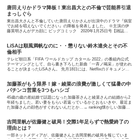
唐田えりかドラマ降板！東出昌大との不倫で芸能界引退
まっしぐら
東出昌大さんと不倫していた唐田えりかさんが出演中のドラマ『病室
でお経を唱えないでください』の降板を発表しました。 ※主演の伊
藤英明さんがデカ顔に ビッグコミック 2020年1月25日号【雑誌】
【合計3000円以上で送料無料】 楽天で購入 ...
LiSAは順風満帆なのに・・懲りない鈴木達央とその不
倫相手
テレビ朝日系「FIFA ワールドカップ カタール 2022」の番組内公式
テーマソングとして、自ら書き下ろした新曲「一斉ノ喝采」が使われ
ることが決まったLiSAさん。 先月18日には、Netflixのドキュメンタ
リー番組「LiSA Anoth...
加藤茶がもう限界！嫁・綾菜の浪費が激しくて猛暑の中
パチンコ営業を3つもハシゴ
45歳の歳の差結婚で話題になった加藤茶さんと綾菜さんの結婚から2
年経ちました。若い妻をもらい若返っているかとおもいきや、最近ま
た加藤さんの顔色がすぐれないんだとか…→ ranking懐かしい加藤茶
のキャラ「カトちゃん」のお面お面（おめん）「...
吉岡里帆が佐藤健と破局！交際1年足らずで熱愛終了の
理由とは？
一部ネットメディアが、佐藤健さんと吉岡里帆の破局を報じていま