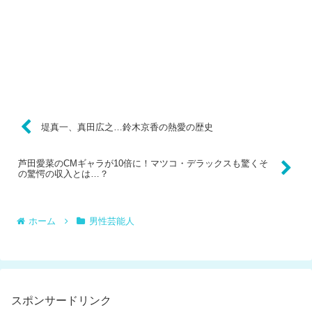
堤真一、真田広之…鈴木京香の熱愛の歴史
芦田愛菜のCMギャラが10倍に！マツコ・デラックスも驚くそ
の驚愕の収入とは…？
ホーム
男性芸能人
スポンサードリンク