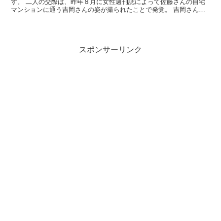
す。 二人の交際は、昨年８月に女性週刊誌によって佐藤さんの自宅
マンションに通う吉岡さんの姿が撮られたことで発覚。 吉岡さんは
すっぴん＆濡れた髪のまま通っていたといいますから、もはや...
スポンサーリンク