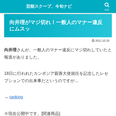
芸能スクープ、今旬ナビ
検索
向井理がマジ切れ！一般人のマナー違反
にムスッ
2011.10.19
向井理
さんが、一般人のマナー違反にマジ切れしていたと
報道がありました。
18日に行われたカンボジア親善大使就任を記念したレセ
プションでの出来事だというのですが…
→
ranking
※現在公開中です。[関連商品]