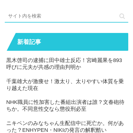
新着記事
黒木啓司の逮捕に田中雄士反応！宮崎麗果を893
呼びに元夫が共感の理由判明か
千葉雄大が激痩せ！激太り、太りやすい体質を乗
り越えた現在
NHK職員に性加害した番組出演者は誰？文春砲待
ちか。不同意性交なら懲役刑必至
ニキペンのみなちゃん生配信中に死亡か。何があ
った？ENHYPEN・NIKIの発言の解釈酷い