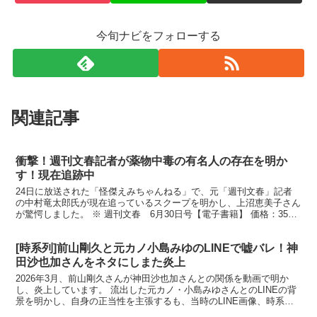
今旬ナビをフォローする
関連記事
衝撃！週刊文春記者が薬物中毒の有名人の存在を明か
す！現在追跡中
24日に放送された「怪傑えみちゃんねる」で、元「週刊文春」記者
の中村竜太郎氏が現在追っているスクープを明かし、上沼恵美子さん
が驚愕しました。 ※ 週刊文春 6月30日号【電子書籍】 価格：350
円 番組で中村氏は、ASKAの薬物使用をスクー...
[時系列]前山剛久と元カノ小島みゆのLINEで嘘バレ！神
田沙也加さんをネタにしまた炎上
2026年3月、前山剛久さんが神田沙也加さんとの関係を動画で明か
し、炎上しています。 流出した元カノ・小島みゆさんとのLINEの背
景を明かし、自身の正当性を主張するも、当時のLINE画像、時系列
を見れば嘘が丸わかりという… 亡くなった神田沙...