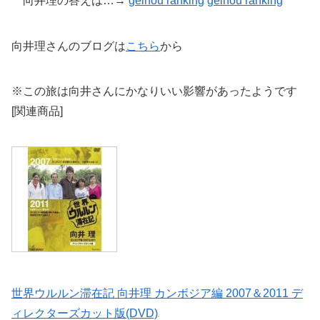
向井理の答えは…→
geinou ranking
geinou
ranking
向井理さんのブログは
こちら
から
※この旅は向井さんにかなりいい影響があったようです
[関連商品]
世界ウルルン滞在記 向井理 カンボジア編 2007＆2011 デ
ィレクターズカット版(DVD)