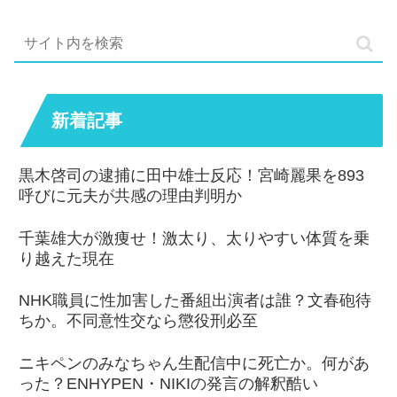
新着記事
黒木啓司の逮捕に田中雄士反応！宮崎麗果を893
呼びに元夫が共感の理由判明か
千葉雄大が激痩せ！激太り、太りやすい体質を乗
り越えた現在
NHK職員に性加害した番組出演者は誰？文春砲待
ちか。不同意性交なら懲役刑必至
ニキペンのみなちゃん生配信中に死亡か。何があ
った？ENHYPEN・NIKIの発言の解釈酷い