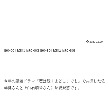
2020.12.29
[ad-pc][ad03][/ad-pc] [ad-sp][ad02][/ad-sp]
今年の話題ドラマ『恋は続くよどこまでも』で共演した佐
藤健さんと上白石萌音さんに熱愛疑惑です。