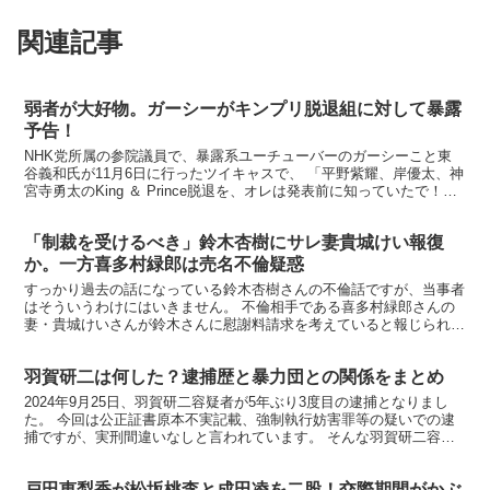
関連記事
弱者が大好物。ガーシーがキンプリ脱退組に対して暴露
予告！
NHK党所属の参院議員で、暴露系ユーチューバーのガーシーこと東
谷義和氏が11月6日に行ったツイキャスで、 「平野紫耀、岸優太、神
宮寺勇太のKing ＆ Prince脱退を、オレは発表前に知っていたで！今
後、暴露対象に加えるから期待しといてや...
「制裁を受けるべき」鈴木杏樹にサレ妻貴城けい報復
か。一方喜多村緑郎は売名不倫疑惑
すっかり過去の話になっている鈴木杏樹さんの不倫話ですが、当事者
はそういうわけにはいきません。 不倫相手である喜多村緑郎さんの
妻・貴城けいさんが鈴木さんに慰謝料請求を考えていると報じられて
います。 一方、不倫夫喜多村緑郎さんは売名のための計画...
羽賀研二は何した？逮捕歴と暴力団との関係をまとめ
2024年9月25日、羽賀研二容疑者が5年ぶり3度目の逮捕となりまし
た。 今回は公正証書原本不実記載、強制執行妨害罪等の疑いでの逮
捕ですが、実刑間違いなしと言われています。 そんな羽賀研二容疑
者の逮捕歴と暴力団との関係をまとめました。 羽賀...
戸田恵梨香が松坂桃李と成田凌を二股！交際期間がかぶ