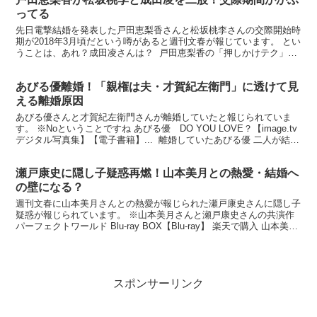
ってる
先日電撃結婚を発表した戸田恵梨香さんと松坂桃李さんの交際開始時
期が2018年3月頃だという噂があると週刊文春が報じています。 とい
うことは、あれ？成田凌さんは？ 戸田恵梨香の「押しかけテク」が
すごい 「戸田も一月からスタートする『俺の家の...
あびる優離婚！「親権は夫・才賀紀左衛門」に透けて見
える離婚原因
あびる優さんと才賀紀左衛門さんが離婚していたと報じられていま
す。 ※Noということですね あびる優 DO YOU LOVE？【image.tv
デジタル写真集】【電子書籍】... 離婚していたあびる優 二人が結婚
したのは2014年9月。 2...
瀬戸康史に隠し子疑惑再燃！山本美月との熱愛・結婚へ
の壁になる？
週刊文春に山本美月さんとの熱愛が報じられた瀬戸康史さんに隠し子
疑惑が報じられています。 ※山本美月さんと瀬戸康史さんの共演作
パーフェクトワールド Blu-ray BOX【Blu-ray】 楽天で購入 山本美月
と瀬戸康史の熱愛 週刊文春が報...
スポンサーリンク