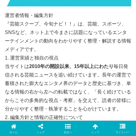
運営者情報・編集方針
『芸能スクープ、今旬ナビ！！』は、芸能、スポーツ、
SNSなど、ネット上で今まさに話題になっているエンタ
ーテインメントの動向をわかりやすく整理・解説する情報
メディアです。
1. 運営実績と独自の視点
当サイトは
2010年の開設以来、15年以上にわたり
毎日発
信される芸能ニュースを追い続けています。長年の運営で
蓄積された膨大なエンタメ界のデータと歴史に基づき、単
なる情報の右から左への転載ではなく、「長く続けている
からこその多角的な視点・考察」を交えて、読者の皆様に
分かりやすく整理・執筆することを心がけています。
2. 編集方針と情報の正確性について
ネット上のスクープや噂話を扱うにあたり、当サイトでは
ホーム
シェア
目次へ
トップ
サイドバー
以下のガイドラインを徹底しています。