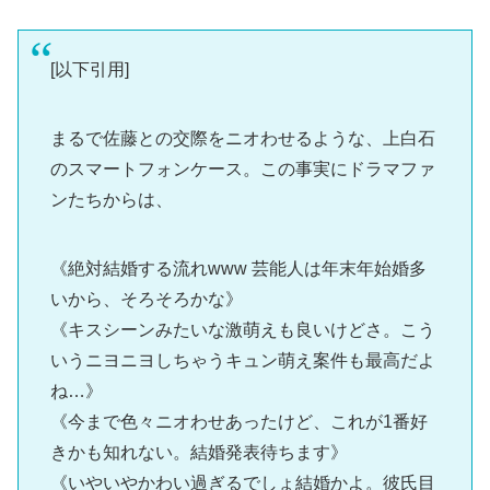
[以下引用]
まるで佐藤との交際をニオわせるような、上白石
のスマートフォンケース。この事実にドラマファ
ンたちからは、
《絶対結婚する流れwww 芸能人は年末年始婚多
いから、そろそろかな》
《キスシーンみたいな激萌えも良いけどさ。こう
いうニヨニヨしちゃうキュン萌え案件も最高だよ
ね…》
《今まで色々ニオわせあったけど、これが1番好
きかも知れない。結婚発表待ちます》
《いやいやかわい過ぎるでしょ結婚かよ。彼氏目