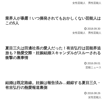
女性芸能人
男性芸能人
業界人が暴露！いつ摘発されてもおかしくない芸能人は
この5人
2018.09.30
女性芸能人
男性芸能人
夏目三久は田邊社長の愛人だった！有吉弘行は芸能界追
放も？熱愛交際・妊娠結婚スキャンダルがスルーされる
衝撃の裏事情
2016.09.01
芸能ニュース
結婚は既定路線。妊娠は報告済み…錯綜する夏目三久・
有吉弘行の熱愛報道裏側
2016.08.26
女性芸能人