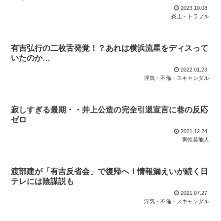
2023.10.08
炎上・トラブル
有吉弘行の二枚舌発覚！？あれは横浜流星をディスって
いたのか…
2022.01.23
浮気・不倫・スキャンダル
寂しすぎる最期・・井上公造の完全引退宣言に巷の反応
ゼロ
2021.12.24
男性芸能人
渡部建が「有吉反省会」で復帰へ！情報漏えいが続く日
テレには陰謀説も
2021.07.27
浮気・不倫・スキャンダル