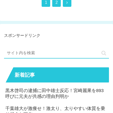
次
1
2
へ
スポンサードリンク
新着記事
黒木啓司の逮捕に田中雄士反応！宮崎麗果を893
呼びに元夫が共感の理由判明か
千葉雄大が激痩せ！激太り、太りやすい体質を乗