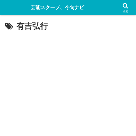
芸能スクープ、今旬ナビ
検索
有吉弘行