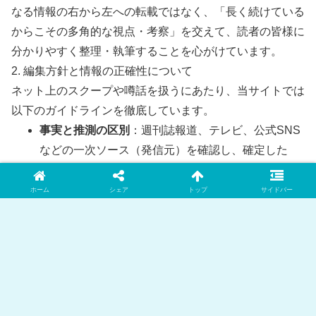
なる情報の右から左への転載ではなく、「長く続けている
からこその多角的な視点・考察」を交えて、読者の皆様に
分かりやすく整理・執筆することを心がけています。
2. 編集方針と情報の正確性について
ネット上のスクープや噂話を扱うにあたり、当サイトでは
以下のガイドラインを徹底しています。
事実と推測の区別
：週刊誌報道、テレビ、公式SNS
などの一次ソース（発信元）を確認し、確定した
「事実」と、ネット上の「推測・噂」を明確に区別
して記載します。
ホーム
シェア
トップ
サイドバー
客観性の担保
：特定の偏った意見に偏らず、世論や
ファンの声など、賛否両論の視点をバランスよく取
り入れます。
情報の速やかな修正
：掲載した情報に誤りや新しい
事実が判明した場合は、迅速に記事の修正・追記を
行います。