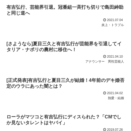
有吉弘行、芸能界引退。冠番組一斉打ち切りで島田紳助
と同じ道へ
2021.07.04
炎上・トラブル
[さようなら]夏目三久と有吉弘行が芸能界を引退してイ
タリア・ナポリの農村に移住へ！
2021.04.10
アナウンサー
男性芸能人
[正式発表]有吉弘行と夏目三久が結婚！4年前のデキ婚否
定のウラにあった闇とは？
2021.04.02
熱愛・結婚
ローラがマツコと有吉弘行にディスられた？「CMでし
か見ないタレントはヤバイ」
2019.07.26