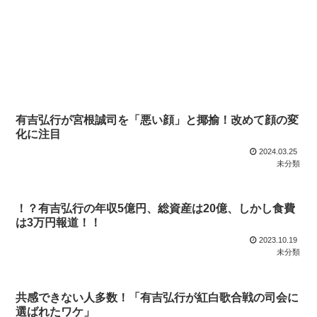
有吉弘行が宮根誠司を「悪い顔」と揶揄！改めて顔の変
化に注目
2024.03.25
未分類
！？有吉弘行の年収5億円、総資産は20億、しかし食費
は3万円報道！！
2023.10.19
未分類
共感できない人多数！「有吉弘行が紅白歌合戦の司会に
選ばれたワケ」