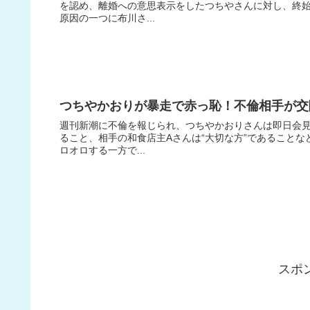
を認め、離婚への意思表示をしたつちやさんに対し、終
原因の一つに布川さ...
つちやかおりが暴走で赤っ恥！不倫相手が交
週刊新潮に不倫を報じられ、つちやかおりさんは即日会
ること、相手の和食店主Aさんは“大切な方”であること
ロオロする一方で...
スポ