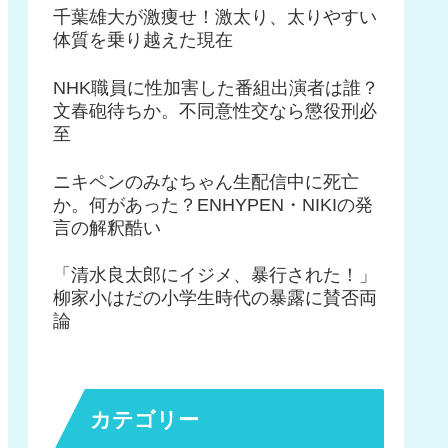
千葉雄大が激痩せ！激太り、太りやすい
体質を乗り越えた現在
NHK職員に性加害した番組出演者は誰？
文春砲待ちか。不同意性交なら懲役刑必
至
ニキペンのみなちゃん生配信中に死亡
か。何があった？ENHYPEN・NIKIの発
言の解釈酷い
「清水良太郎にイジメ、暴行された！」
柳家小はだの小学生時代の暴露に賛否両
論
カテゴリー