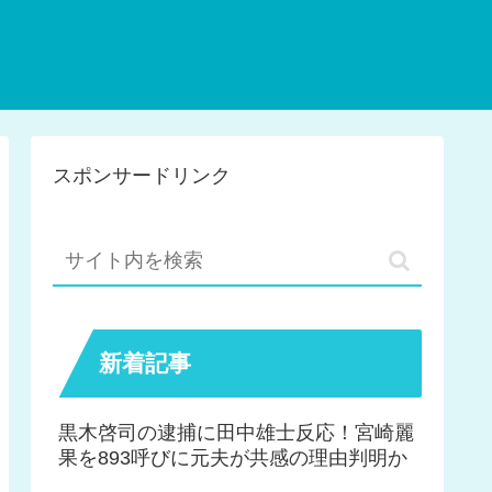
スポンサードリンク
新着記事
黒木啓司の逮捕に田中雄士反応！宮崎麗
果を893呼びに元夫が共感の理由判明か