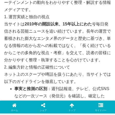
ーテインメントの動向をわかりやすく整理・解説する情報
メディアです。
1. 運営実績と独自の視点
当サイトは
2010年の開設以来、15年以上にわたり
毎日発
信される芸能ニュースを追い続けています。長年の運営で
蓄積された膨大なエンタメ界のデータと歴史に基づき、単
なる情報の右から左への転載ではなく、「長く続けている
からこその多角的な視点・考察」を交えて、読者の皆様に
分かりやすく整理・執筆することを心がけています。
2. 編集方針と情報の正確性について
ネット上のスクープや噂話を扱うにあたり、当サイトでは
以下のガイドラインを徹底しています。
事実と推測の区別
：週刊誌報道、テレビ、公式SNS
などの一次ソース（発信元）を確認し、確定した
「事実」と、ネット上の「推測・噂」を明確に区別
して記載します。
ホーム
シェア
トップ
サイドバー