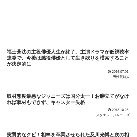
福士蒼汰の主役俳優人生が終了。主演ドラマが低視聴率
連発で、今後は脇役俳優として生き残りを模索すること
が決定的に
2016.07.01
男性芸能人
取材態度最悪なジャニーズは国分太一！お膳立てがなけ
れば取材もできず、キャスター失格
2013.10.28
スタエン・ジャニーズ
実質的なクビ！相棒を卒業させられた及川光博と次の相