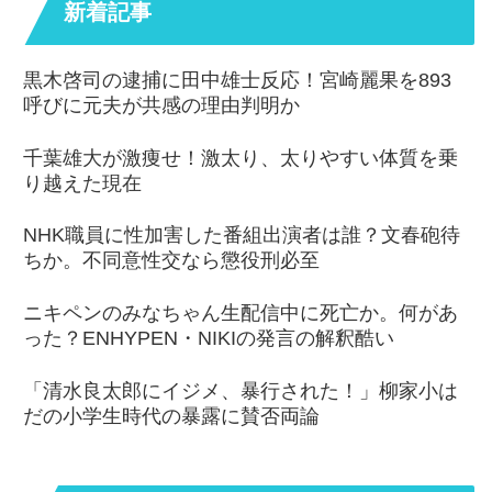
新着記事
黒木啓司の逮捕に田中雄士反応！宮崎麗果を893
呼びに元夫が共感の理由判明か
千葉雄大が激痩せ！激太り、太りやすい体質を乗
り越えた現在
NHK職員に性加害した番組出演者は誰？文春砲待
ちか。不同意性交なら懲役刑必至
ニキペンのみなちゃん生配信中に死亡か。何があ
った？ENHYPEN・NIKIの発言の解釈酷い
「清水良太郎にイジメ、暴行された！」柳家小は
だの小学生時代の暴露に賛否両論