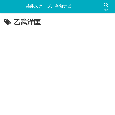
芸能スクープ、今旬ナビ
検索
乙武洋匡