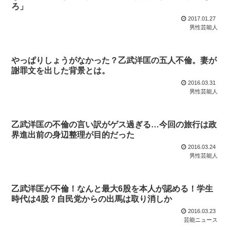
ろ」
2017.01.27
男性芸能人
やっぱりしょうがなかった？乙武洋匡の五人不倫。妻が
謝罪文を出した背景とは。
2016.03.31
男性芸能人
乙武洋匡の不倫の言い訳がゲス過ぎる…今回の旅行は政
界進出前の身辺整理が目的だった
2016.03.24
男性芸能人
乙武洋匡が不倫！なんと最大6股を本人が認める！学生
時代は4股？自民党からの出馬は取り消しか
2016.03.23
芸能ニュース