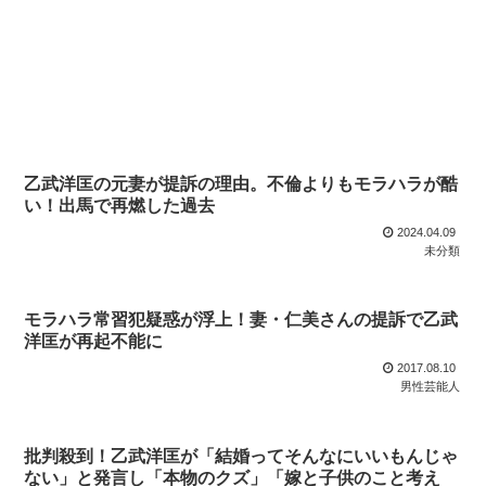
乙武洋匡の元妻が提訴の理由。不倫よりもモラハラが酷
い！出馬で再燃した過去
2024.04.09
未分類
モラハラ常習犯疑惑が浮上！妻・仁美さんの提訴で乙武
洋匡が再起不能に
2017.08.10
男性芸能人
批判殺到！乙武洋匡が「結婚ってそんなにいいもんじゃ
ない」と発言し「本物のクズ」「嫁と子供のこと考え