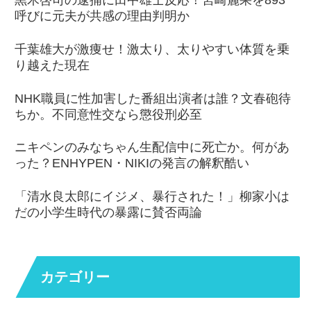
黒木啓司の逮捕に田中雄士反応！宮崎麗果を893
呼びに元夫が共感の理由判明か
千葉雄大が激痩せ！激太り、太りやすい体質を乗
り越えた現在
NHK職員に性加害した番組出演者は誰？文春砲待
ちか。不同意性交なら懲役刑必至
ニキペンのみなちゃん生配信中に死亡か。何があ
った？ENHYPEN・NIKIの発言の解釈酷い
「清水良太郎にイジメ、暴行された！」柳家小は
だの小学生時代の暴露に賛否両論
カテゴリー