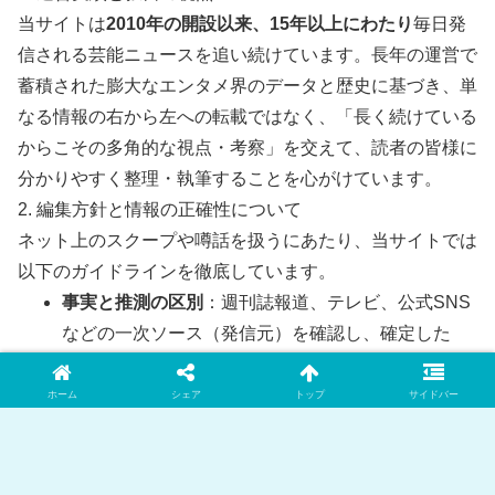
当サイトは
2010年の開設以来、15年以上にわたり
毎日発
信される芸能ニュースを追い続けています。長年の運営で
蓄積された膨大なエンタメ界のデータと歴史に基づき、単
なる情報の右から左への転載ではなく、「長く続けている
からこその多角的な視点・考察」を交えて、読者の皆様に
分かりやすく整理・執筆することを心がけています。
2. 編集方針と情報の正確性について
ネット上のスクープや噂話を扱うにあたり、当サイトでは
以下のガイドラインを徹底しています。
事実と推測の区別
：週刊誌報道、テレビ、公式SNS
などの一次ソース（発信元）を確認し、確定した
「事実」と、ネット上の「推測・噂」を明確に区別
して記載します。
ホーム
シェア
トップ
サイドバー
客観性の担保
：特定の偏った意見に偏らず、世論や
ファンの声など、賛否両論の視点をバランスよく取
り入れます。