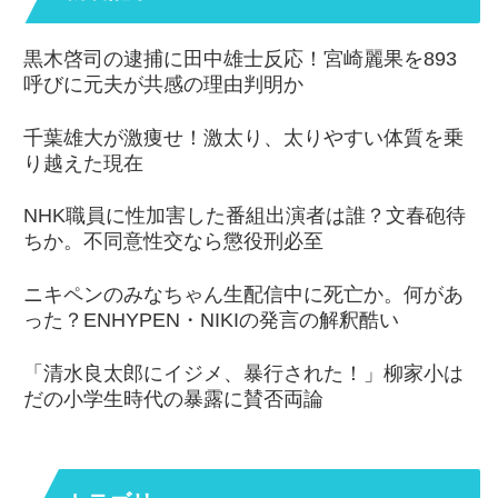
黒木啓司の逮捕に田中雄士反応！宮崎麗果を893
呼びに元夫が共感の理由判明か
千葉雄大が激痩せ！激太り、太りやすい体質を乗
り越えた現在
NHK職員に性加害した番組出演者は誰？文春砲待
ちか。不同意性交なら懲役刑必至
ニキペンのみなちゃん生配信中に死亡か。何があ
った？ENHYPEN・NIKIの発言の解釈酷い
「清水良太郎にイジメ、暴行された！」柳家小は
だの小学生時代の暴露に賛否両論