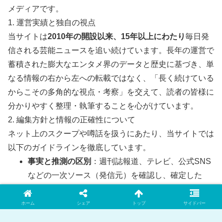
メディアです。
1. 運営実績と独自の視点
当サイトは
2010年の開設以来、15年以上にわたり
毎日発
信される芸能ニュースを追い続けています。長年の運営で
蓄積された膨大なエンタメ界のデータと歴史に基づき、単
なる情報の右から左への転載ではなく、「長く続けている
からこその多角的な視点・考察」を交えて、読者の皆様に
分かりやすく整理・執筆することを心がけています。
2. 編集方針と情報の正確性について
ネット上のスクープや噂話を扱うにあたり、当サイトでは
以下のガイドラインを徹底しています。
事実と推測の区別
：週刊誌報道、テレビ、公式SNS
などの一次ソース（発信元）を確認し、確定した
「事実」と、ネット上の「推測・噂」を明確に区別
して記載します。
ホーム
シェア
トップ
サイドバー
客観性の担保
：特定の偏った意見に偏らず、世論や