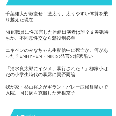
千葉雄大が激痩せ！激太り、太りやすい体質を乗
り越えた現在
NHK職員に性加害した番組出演者は誰？文春砲待
ちか。不同意性交なら懲役刑必至
ニキペンのみなちゃん生配信中に死亡か。何があ
った？ENHYPEN・NIKIの発言の解釈酷い
「清水良太郎にイジメ、暴行された！」柳家小は
だの小学生時代の暴露に賛否両論
我が家・杉山裕之がギラン・バレー症候群疑いで
入院。同じ病を克服した芳根京子