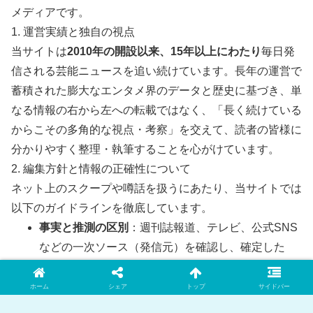
メディアです。
1. 運営実績と独自の視点
当サイトは
2010年の開設以来、15年以上にわたり
毎日発
信される芸能ニュースを追い続けています。長年の運営で
蓄積された膨大なエンタメ界のデータと歴史に基づき、単
なる情報の右から左への転載ではなく、「長く続けている
からこその多角的な視点・考察」を交えて、読者の皆様に
分かりやすく整理・執筆することを心がけています。
2. 編集方針と情報の正確性について
ネット上のスクープや噂話を扱うにあたり、当サイトでは
以下のガイドラインを徹底しています。
事実と推測の区別
：週刊誌報道、テレビ、公式SNS
などの一次ソース（発信元）を確認し、確定した
「事実」と、ネット上の「推測・噂」を明確に区別
して記載します。
ホーム
シェア
トップ
サイドバー
客観性の担保
：特定の偏った意見に偏らず、世論や