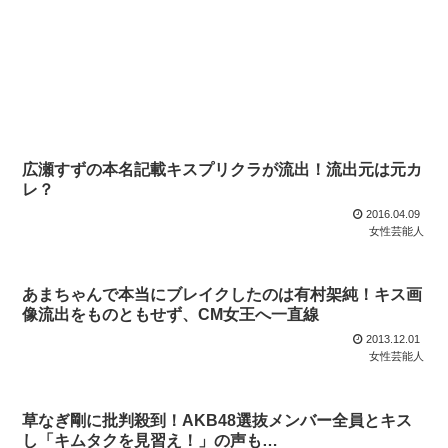
広瀬すずの本名記載キスプリクラが流出！流出元は元カ
レ？
2016.04.09
女性芸能人
あまちゃんで本当にブレイクしたのは有村架純！キス画
像流出をものともせず、CM女王へ一直線
2013.12.01
女性芸能人
草なぎ剛に批判殺到！AKB48選抜メンバー全員とキス
し「キムタクを見習え！」の声も…