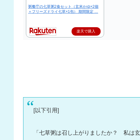
粥餐庁の七草粥2食セット（玄米かゆ×2個
＋フリーズドライ七草×1包） 期間限定 …
楽天で購入
[以下引用]
「七草粥は召し上がりましたか？ 私は