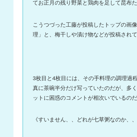
てお正月の残り野菜と鶏肉を足して昆布た
こうつづった工藤が投稿したトップの画
理」と、梅干しや漬け物などが投稿され
3枚目と4枚目には、その手料理の調理過
真に茶碗半分だけ写っていたのだが、多
ットに困惑のコメントが相次いでいるの
《すいません、、どれが七草粥なのか、