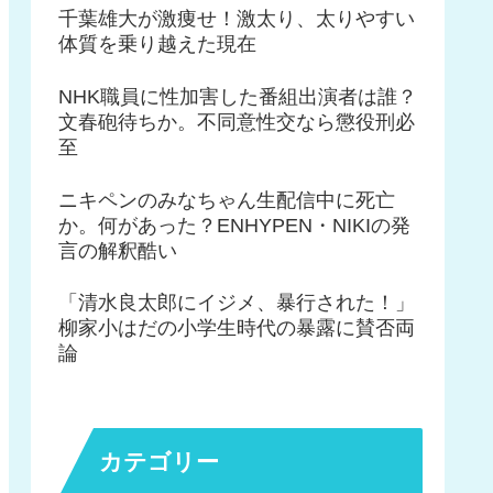
千葉雄大が激痩せ！激太り、太りやすい
体質を乗り越えた現在
NHK職員に性加害した番組出演者は誰？
文春砲待ちか。不同意性交なら懲役刑必
至
ニキペンのみなちゃん生配信中に死亡
か。何があった？ENHYPEN・NIKIの発
言の解釈酷い
「清水良太郎にイジメ、暴行された！」
柳家小はだの小学生時代の暴露に賛否両
論
カテゴリー