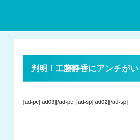
判明！工藤静香にアンチがい
[ad-pc][ad03][/ad-pc] [ad-sp][ad02][/ad-sp]