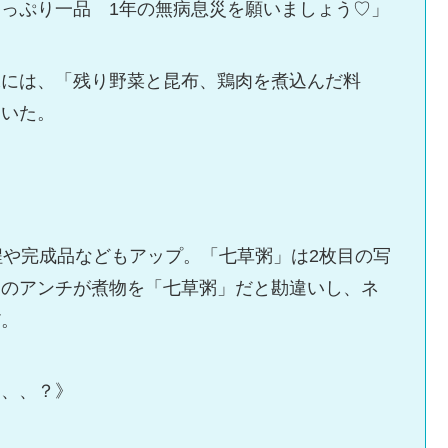
っぷり一品 1年の無病息災を願いましょう♡」
像には、「残り野菜と昆布、鶏肉を煮込んだ料
ていた。
程や完成品などもアップ。「七草粥」は2枚目の写
くのアンチが煮物を「七草粥」だと勘違いし、ネ
だ。
、、、？》