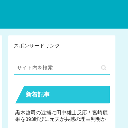
スポンサードリンク
新着記事
黒木啓司の逮捕に田中雄士反応！宮崎麗
果を893呼びに元夫が共感の理由判明か