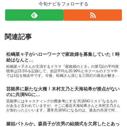
今旬ナビをフォローする
関連記事
松嶋菜々子がハローワークで家政婦を募集していた！時
給はなんと…
松嶋菜々子さんが主演するドラマ『家政婦のミタ』の第7話の平均視
聴率は23.5%を記録して、全話平均も20.99%と今クールのドラマ中
では1位を独走中です。今後、松嶋さん演じる三田灯の過去が解き明
かされるクライマックスに向け、日テレは30%超...
芸能界に新たな火種！木村文乃と天海祐希が接点がない
のに共演NGに…
芸能界にはキャスティングの際参考にする“共演NGリスト”なるもの
があると言われていますが、そこに最近天海祐希さんと木村文乃さん
が加わったといいます。通常共演NGになるのは、過去の共演で何ら
かの因縁があったり元交際相手だったりといったことが理...
嫁姑バトルか。森昌子が次男の結婚式を欠席したとあっ