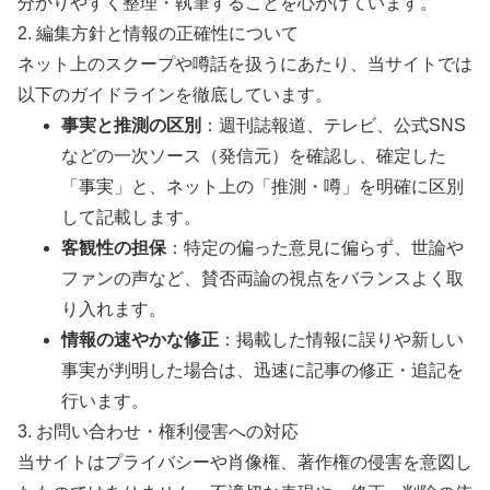
分かりやすく整理・執筆することを心がけています。
2. 編集方針と情報の正確性について
ネット上のスクープや噂話を扱うにあたり、当サイトでは
以下のガイドラインを徹底しています。
事実と推測の区別
：週刊誌報道、テレビ、公式SNS
などの一次ソース（発信元）を確認し、確定した
「事実」と、ネット上の「推測・噂」を明確に区別
して記載します。
客観性の担保
：特定の偏った意見に偏らず、世論や
ファンの声など、賛否両論の視点をバランスよく取
り入れます。
情報の速やかな修正
：掲載した情報に誤りや新しい
事実が判明した場合は、迅速に記事の修正・追記を
行います。
3. お問い合わせ・権利侵害への対応
当サイトはプライバシーや肖像権、著作権の侵害を意図し