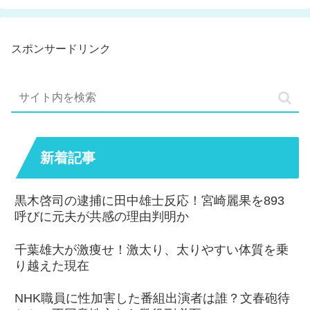
スポンサードリンク
新着記事
黒木啓司の逮捕に田中雄士反応！宮崎麗果を893
呼びに元夫が共感の理由判明か
千葉雄大が激痩せ！激太り、太りやすい体質を乗
り越えた現在
NHK職員に性加害した番組出演者は誰？文春砲待