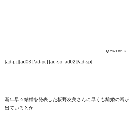
2021.02.07
[ad-pc][ad03][/ad-pc] [ad-sp][ad02][/ad-sp]
新年早々結婚を発表した板野友美さんに早くも離婚の噂が
出ているとか。