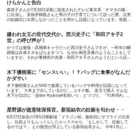
けらかんと告白
森昌子さんが7月18日深夜に放送されたテレビ東京系「チマタの噺」
に出演し、笑福亭鶴瓶さんと男の子の子育てについて語った際、次男
の結婚式に出席しなかったことを明かし話題になっています。母親力
息子を「メシが食える男」に育てる （SB新書） 価...
嫌われ女王の世代交代か。西川史子に「和田アキ子2
世」の呼び声が！
かつては傲慢・高飛車キャラだった西川史子さんですが、一昨年の離
婚後は自虐ネタをばらまきつつ、なぜか御意見番のようなことをして
いますが、それが事務所の先輩・和田アキ子さんのようだという話
が…→ ranking年収4000万にこだわる理由 価格...
木下優樹菜に「センスいい」！？バッグに食事がなんだ
かダサい
木下優樹菜さんがSNSで披露しているバッグや料理が話題になって
います。 ※本まで出しているのに… ユキナ飯。 楽天で購入 そんな
木下が21日に「@dior #yukina#名前いり」とつづり、『YUKINA』と
自身の名前が入ったdior（デ...
星野源が超意味深発言。新垣結衣の妊娠を匂わせ・・
6月27日放送のTBS日曜劇場「ドラゴン桜」最終回にサプライズ出演
し、以前よりもふっくらしたルックスから 「もしかして、妊娠して
るのでは？」 との疑惑が浮上している新垣結衣さん。 今年1月に放
送された「逃げ恥」新春SPでは、新垣さん演じるみ...