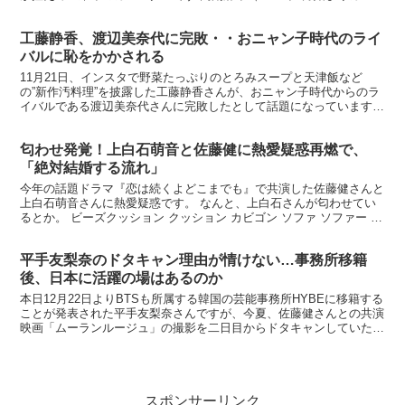
ダー） 楽天で購入 岡副麻希と中村克の熱愛報道 ...
工藤静香、渡辺美奈代に完敗・・おニャン子時代のライ
バルに恥をかかされる
11月21日、インスタで野菜たっぷりのとろみスープと天津飯など
の”新作汚料理”を披露した工藤静香さんが、おニャン子時代からのラ
イバルである渡辺美奈代さんに完敗したとして話題になっています。
その静香さんご自慢の新作はこちら。 ◆ジャーン！！...
匂わせ発覚！上白石萌音と佐藤健に熱愛疑惑再燃で、
「絶対結婚する流れ」
今年の話題ドラマ『恋は続くよどこまでも』で共演した佐藤健さんと
上白石萌音さんに熱愛疑惑です。 なんと、上白石さんが匂わせてい
るとか。 ビーズクッション クッション カビゴン ソファ ソファー 大
きい スゴビーズ ポ... 楽天で購入 上白石...
平手友梨奈のドタキャン理由が情けない…事務所移籍
後、日本に活躍の場はあるのか
本日12月22日よりBTSも所属する韓国の芸能事務所HYBEに移籍する
ことが発表された平手友梨奈さんですが、今夏、佐藤健さんとの共演
映画「ムーランルージュ」の撮影を二日目からドタキャンしていたと
文春が報じています。 ※トップダンサーでもあり...
スポンサーリンク