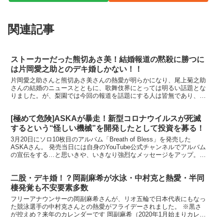
関連記事
ストーカーだった熊切あさ美！結婚報道の黙殺に勝つに
は片岡愛之助とのデキ婚しかない！！
片岡愛之助さんと熊切あさ美さんの熱愛が明らかになり、尾上菊之助
さんの結婚のニュースとともに、歌舞伎界にとっては明るい話題とな
りました。が、梨園では今回の報道を話題にする人は皆無であり、黙
殺されている状態とのこと。そんな周囲の声と反対に二人は...
[極めて危険]ASKAが暴走！新型コロナウイルスが死滅
するという“怪しい機械”を開発したとして投資を募る！
3月20日にソロ10枚目のアルバム「Breath of Bless」を発売した
ASKAさん。 発売当日には自身のYouTube公式チャンネルでアルバム
の宣伝をする…と思いきや、いきなり強烈なメッセージをアップ。
それがあまりにも唐突かつ意味...
二股・デキ婚！？岡副麻希が水泳・中村克と熱愛・半同
棲発覚も不安要素多数
フリーアナウンサーの岡副麻希さんが、リオ五輪で日本代表にもなっ
た競泳選手の中村克さんとの熱愛がフライデーされました。 ※黒さ
が控えめ？来年のカレンダーです 岡副麻希（2020年1月始まりカレン