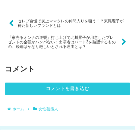
セレブ自慢で炎上ママタレの仲間入りを狙う！？東尾理子が
得た新しいブランドとは
「家売るオンナの逆襲」打ち上げで北川景子が用意したプレ
ゼントの金額がハンパない！出演者はパート3を熱望するもの
の、続編はかなり厳しいとされる理由とは？
コメント
コメントを書き込む
ホーム
女性芸能人