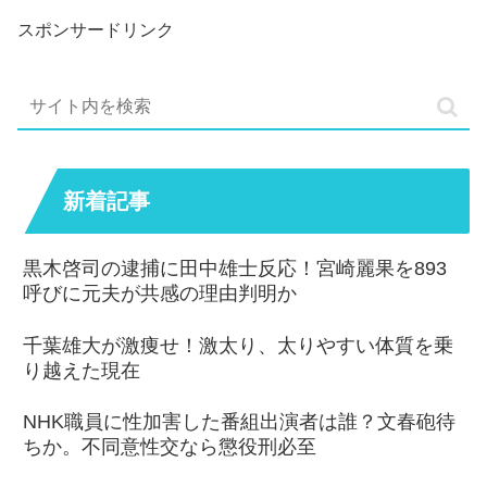
スポンサードリンク
新着記事
黒木啓司の逮捕に田中雄士反応！宮崎麗果を893
呼びに元夫が共感の理由判明か
千葉雄大が激痩せ！激太り、太りやすい体質を乗
り越えた現在
NHK職員に性加害した番組出演者は誰？文春砲待
ちか。不同意性交なら懲役刑必至