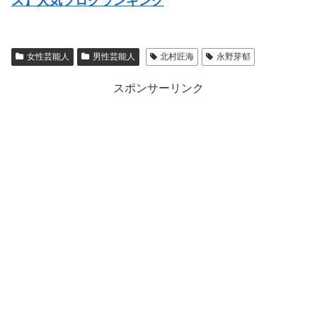
ス】人気ブログランキング
女性芸能人
男性芸能人
北村匠海
永野芽郁
スポンサーリンク