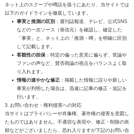
ネット上のスクープや噂話を扱うにあたり、当サイトでは
以下のガイドラインを徹底しています。
事実と推測の区別
：週刊誌報道、テレビ、公式SNS
などの一次ソース（発信元）を確認し、確定した
「事実」と、ネット上の「推測・噂」を明確に区別
して記載します。
客観性の担保
：特定の偏った意見に偏らず、世論や
ファンの声など、賛否両論の視点をバランスよく取
り入れます。
情報の速やかな修正
：掲載した情報に誤りや新しい
事実が判明した場合は、迅速に記事の修正・追記を
行います。
3. お問い合わせ・権利侵害への対応
当サイトはプライバシーや肖像権、著作権の侵害を意図し
たものではありません。不適切な表現や、修正・削除の依
頼などがございましたら、恐れ入りますが下記のお問い合