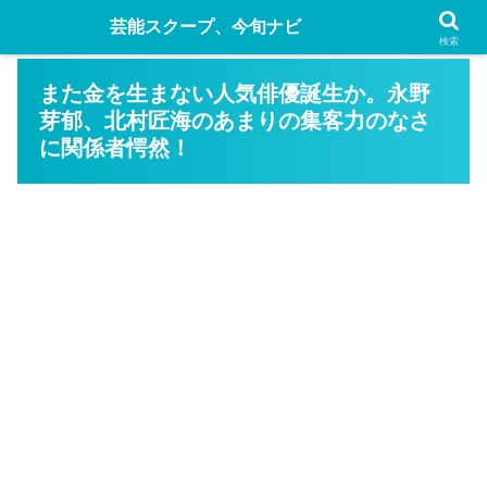
芸能スクープ、今旬ナビ
検索
また金を生まない人気俳優誕生か。永野
芽郁、北村匠海のあまりの集客力のなさ
に関係者愕然！