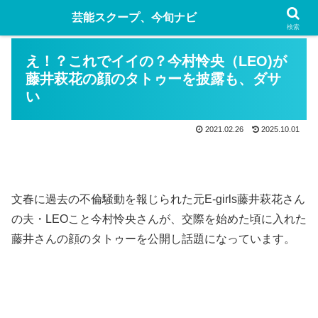
芸能スクープ、今旬ナビ
検索
え！？これでイイの？今村怜央（LEO)が
藤井萩花の顔のタトゥーを披露も、ダサ
い
2021.02.26
2025.10.01
文春に過去の不倫騒動を報じられた元E-girls藤井萩花さん
の夫・LEOこと今村怜央さんが、交際を始めた頃に入れた
藤井さんの顔のタトゥーを公開し話題になっています。