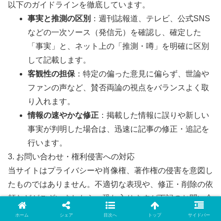
以下のガイドラインを徹底しています。
事実と推測の区別
：週刊誌報道、テレビ、公式SNS
などの一次ソース（発信元）を確認し、確定した
「事実」と、ネット上の「推測・噂」を明確に区別
して記載します。
客観性の担保
：特定の偏った意見に偏らず、世論や
ファンの声など、賛否両論の視点をバランスよく取
り入れます。
情報の速やかな修正
：掲載した情報に誤りや新しい
事実が判明した場合は、迅速に記事の修正・追記を
行います。
3. お問い合わせ・権利侵害への対応
当サイトはプライバシーや肖像権、著作権の侵害を意図し
たものではありません。不適切な表現や、修正・削除の依
頼などがございましたら、恐れ入りますが下記のお問い合
わせフォームよりご連絡ください。運営者が内容を確認の
ホーム
シェア
目次へ
トップ
サイドバー