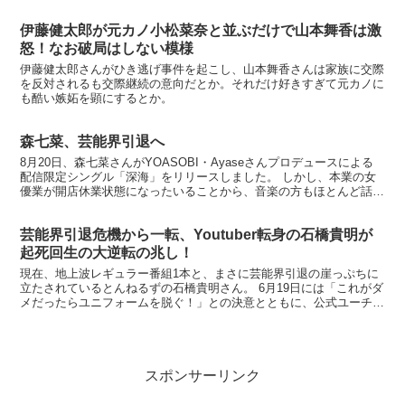
状況となった香川照之さん。 10月期のTBS...
伊藤健太郎が元カノ小松菜奈と並ぶだけで山本舞香は激
怒！なお破局はしない模様
伊藤健太郎さんがひき逃げ事件を起こし、山本舞香さんは家族に交際
を反対されるも交際継続の意向だとか。それだけ好きすぎて元カノに
も酷い嫉妬を顕にするとか。
森七菜、芸能界引退へ
8月20日、森七菜さんがYOASOBI・Ayaseさんプロデュースによる
配信限定シングル「深海」をリリースしました。 しかし、本業の女
優業が開店休業状態になったいることから、音楽の方もほとんど話題
になっておらず、業界関係者の間では 「もう、...
芸能界引退危機から一転、Youtuber転身の石橋貴明が
起死回生の大逆転の兆し！
現在、地上波レギュラー番組1本と、まさに芸能界引退の崖っぷちに
立たされているとんねるずの石橋貴明さん。 6月19日には「これがダ
メだったらユニフォームを脱ぐ！」との決意とともに、公式ユーチュ
ーブチャンネル「貴ちゃんねるず」をスタートさせまし...
スポンサーリンク