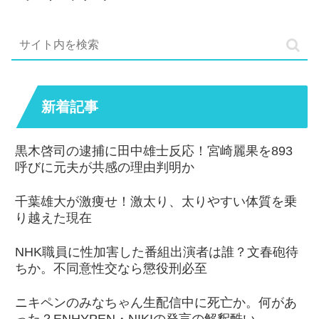
新着記事
黒木啓司の逮捕に田中雄士反応！宮崎麗果を893
呼びに元夫が共感の理由判明か
千葉雄大が激痩せ！激太り、太りやすい体質を乗
り越えた現在
NHK職員に性加害した番組出演者は誰？文春砲待
ちか。不同意性交なら懲役刑必至
ニキペンのみなちゃん生配信中に死亡か。何があ
った？ENHYPEN・NIKIの発言の解釈酷い