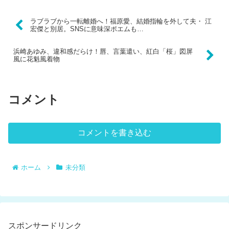
ラブラブから一転離婚へ！福原愛、結婚指輪を外して夫・ 江
宏傑と別居。SNSに意味深ポエムも…
浜崎あゆみ、違和感だらけ！唇、言葉遣い、紅白「桜」図屏
風に花魁風着物
コメント
コメントを書き込む
ホーム
未分類
スポンサードリンク