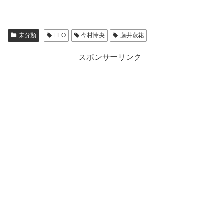
未分類
LEO
今村怜央
藤井萩花
スポンサーリンク