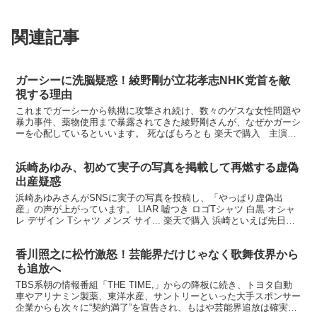
関連記事
ガーシーに洗脳疑惑！綾野剛が立花孝志NHK党首を敵
視する理由
これまでガーシーから執拗に攻撃され続け、数々のゲスな女性問題や
暴力事件、薬物使用まで暴露されてきた綾野剛さんが、なぜかガーシ
ーを心配しているといいます。 死なばもろとも 楽天で購入 主演ド
ラマ「オールドルーキー」の第８話が２１日放送され...
浜崎あゆみ、初めて実子の写真を掲載して再燃する虚偽
出産疑惑
浜崎あゆみさんがSNSに実子の写真を投稿し、「やっぱり虚偽出
産」の声が上がっています。 LIAR 嘘つき ロゴTシャツ 白黒 オシャ
レ デザイン Tシャツ メンズ サイ... 楽天で購入 浜崎といえば先日、
「最高にHAPPYなシーンからスタ...
香川照之に松竹激怒！芸能界だけじゃなく歌舞伎界から
も追放へ
TBS系朝の情報番組「THE TIME,」からの降板に続き、トヨタ自動
車やアリナミン製薬、東洋水産、サントリーといった大手スポンサー
企業からも次々に“契約満了”を宣告され、もはや芸能界追放は確実な