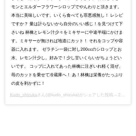
モンとエルダーフラワーシロップでやんわりと頂きます。
本当に美味しいです。いくら食べても罪悪感無し！ レシピ
ですか？ 量は計らないから自分のいい感じ！を見つけて下
さいね 林檎とレモン汁少々をミキサーに中途半端にかけま
す。ミキサーが無ければ地道にカット！ それをコップや容
器に入れます。 ゼラチン一袋に対し200ccのシロップとお
水、レモン汁少し。好みで！少し甘いくらいがちょうどい
いです。 コップに入れてあった林檎に注ぎいれ軽く混ぜ、
苺のカットを乗せて冷蔵庫へ！ あ！林檎は栄養がたっぷり
の皮を剥かずに！
Kudo_shizuka
さん(@kudo_shizuka)がシェアした投稿 –
2018年10月月29日午後9時33分PDT