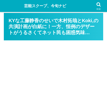
芸能スクープ、今旬ナビ
検索
KYな工藤静香のせいで木村拓哉とKoki,の
共演計画が白紙に！一方、恒例のデザー
トがうるさくてネット民も困惑気味…