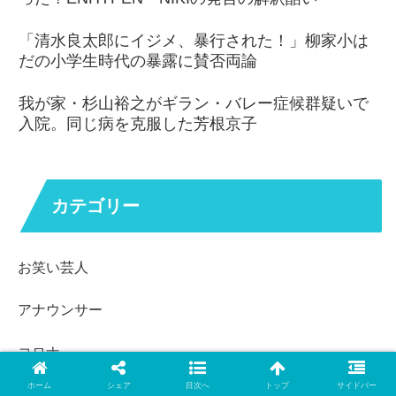
「清水良太郎にイジメ、暴行された！」柳家小は
だの小学生時代の暴露に賛否両論
我が家・杉山裕之がギラン・バレー症候群疑いで
入院。同じ病を克服した芳根京子
カテゴリー
お笑い芸人
アナウンサー
コロナ
ホーム
シェア
目次へ
トップ
サイドバー
スタエン・ジャニーズ