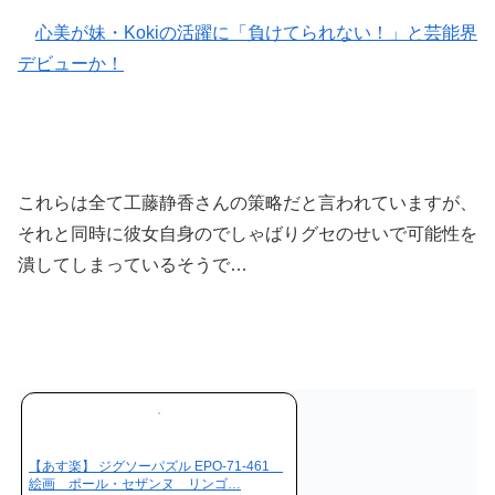
心美が妹・Kokiの活躍に「負けてられない！」と芸能界
デビューか！
これらは全て工藤静香さんの策略だと言われていますが、
それと同時に彼女自身のでしゃばりグセのせいで可能性を
潰してしまっているそうで…
【あす楽】 ジグソーパズル EPO-71-461
絵画 ポール・セザンヌ リンゴ…