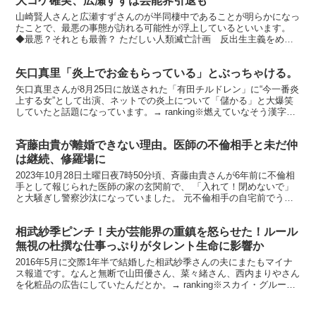
大コケ確実、広瀬すずは芸能界引退も
山崎賢人さんと広瀬すずさんのが半同棲中であることが明らかになっ
たことで、最悪の事態が訪れる可能性が浮上しているといいます。
◆最悪？それとも最善？ ただしい人類滅亡計画 反出生主義をめぐ
る物語 価格：1760円（税込、送料無料) (2022...
矢口真里「炎上でお金もらっている」とぶっちゃける。
矢口真里さんが8月25日に放送された「有田チルドレン」に“今一番炎
上する女”として出演、ネットでの炎上について「儲かる」と大爆笑
していたと話題になっています。→ ranking※燃えていなそう漢字文
字Tシャツ。おもしろTシャツ漢字Tシャツ「...
斉藤由貴が離婚できない理由。医師の不倫相手と未だ仲
は継続、修羅場に
2023年10月28日土曜日夜7時50分頃、斉藤由貴さんが6年前に不倫相
手として報じられた医師の家の玄関前で、 「入れて！閉めないで」
と大騒ぎし警察沙汰になっていました。 元不倫相手の自宅前でうず
くまり叫ぶ斉藤由貴 ダブル不倫騒動から六年...
相武紗季ピンチ！夫が芸能界の重鎮を怒らせた！ルール
無視の杜撰な仕事っぷりがタレント生命に影響か
2016年5月に交際1年半で結婚した相武紗季さんの夫にまたもマイナ
ス報道です。なんと無断で山田優さん、菜々緒さん、西内まりやさん
を化粧品の広告にしていたんだとか。→ ranking※スカイ・グループ
のマスカラアイスクリーム ダブルマスカラ ...