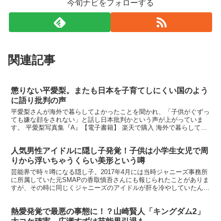
今旬ナビをフォローする
関連記事
懲りない平愛梨。またも日本を子育てしにくい国のよう
に語り批判の声
平愛梨さんが海外で暮らしてよかったことを聞かれ、「子供がぐずっ
ても嫌な顔をされない」と話し日本批判かという声が上がっていま
す。 平愛梨写真集『A』【電子書籍】 楽天で購入 海外で暮らして良
かったことについては、「のびのびしています。子供がぐ...
人気男性アイドルに隠し子発覚！子供は小学生女児で周
りから浮いちゃうくらい美形という噂
芸能界で時々噂になる隠し子。2017年4月には当時ジャニーズ事務所
に所属していた元SMAPの香取慎吾さんにも報じられたことがありま
すが、その時に同じくジャニーズのアイドルが肝を冷やしていたんだ
とか。 ※この方にも認知した子がいます。 【楽天...
熱愛発覚で最悪の事態に！？山崎賢人「キングダム2」