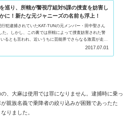
を巡り、所轄が警視庁組対5課の捜査を妨害し
かに！新たな元ジャニーズの名前も浮上！
現行犯逮捕されていたKAT-TUNの元メンバー・田中聖さん
した。しかし、この裏では所轄によって捜査妨害された警
ているとも言われ、近いうちに芸能界でさらなる激震が走る
2017.07.01
のの、大麻は使用では罪になりません。逮捕時に乗っ
車が親族名義で乗降者の絞り込みが困難であったた
となりました。