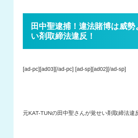
田中聖逮捕！違法賭博は威勢
い剤取締法違反！
[ad-pc][ad03][/ad-pc] [ad-sp][ad02][/ad-sp]
元KAT-TUNの田中聖さんが覚せい剤取締法