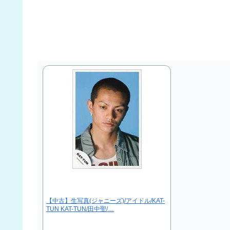
【中古】生写真(ジャニーズ)/アイドル/KAT-
TUN KAT-TUN/田中聖/…