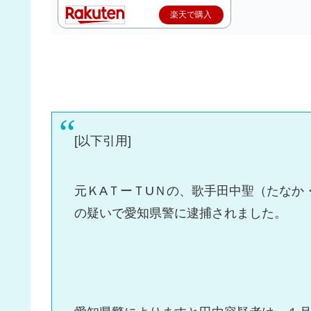
楽天で購入
[以下引用]
元ＫAＴーＴUＮの、歌手田中聖（たなか
の疑いで愛知県警に逮捕されました