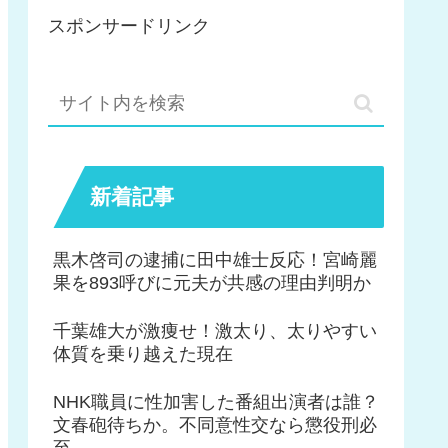
スポンサードリンク
新着記事
黒木啓司の逮捕に田中雄士反応！宮崎麗
果を893呼びに元夫が共感の理由判明か
千葉雄大が激痩せ！激太り、太りやすい
体質を乗り越えた現在
NHK職員に性加害した番組出演者は誰？
文春砲待ちか。不同意性交なら懲役刑必
至