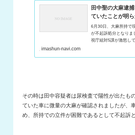
田中聖の大麻逮捕
ていたことが明ら
6月30日、大麻所持で
が不起訴処分となりま
視庁組対5課が激怒し
とも言われてい...
imashun-navi.com
その時は田中容疑者は尿検査で陽性が出たも
ていた車に微量の大麻が確認されましたが、
め、所持での立件が困難であるとして不起訴