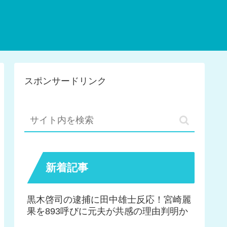
スポンサードリンク
新着記事
黒木啓司の逮捕に田中雄士反応！宮崎麗
果を893呼びに元夫が共感の理由判明か