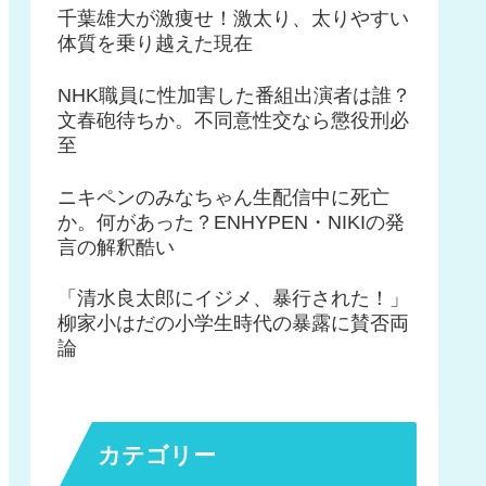
千葉雄大が激痩せ！激太り、太りやすい
体質を乗り越えた現在
NHK職員に性加害した番組出演者は誰？
文春砲待ちか。不同意性交なら懲役刑必
至
ニキペンのみなちゃん生配信中に死亡
か。何があった？ENHYPEN・NIKIの発
言の解釈酷い
「清水良太郎にイジメ、暴行された！」
柳家小はだの小学生時代の暴露に賛否両
論
カテゴリー