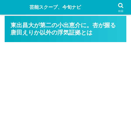
芸能スクープ、今旬ナビ
検索
東出昌大が第二の小出恵介に。杏が握る
唐田えりか以外の浮気証拠とは