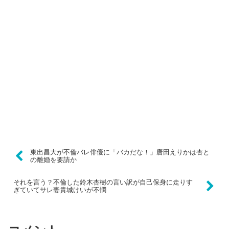
東出昌大が不倫バレ俳優に「バカだな！」唐田えりかは杏と
の離婚を要請か
それを言う？不倫した鈴木杏樹の言い訳が自己保身に走りす
ぎていてサレ妻貴城けいが不憫