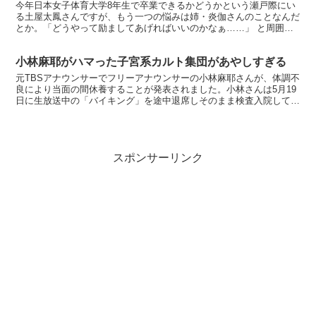
今年日本女子体育大学8年生で卒業できるかどうかという瀬戸際にい
る土屋太鳳さんですが、もう一つの悩みは姉・炎伽さんのことなんだ
とか。「どうやって励ましてあげればいいのかなぁ……」 と周囲に
漏らしているということで…。 【親の光は七光り(縦書)...
小林麻耶がハマった子宮系カルト集団があやしすぎる
元TBSアナウンサーでフリーアナウンサーの小林麻耶さんが、体調不
良により当面の間休養することが発表されました。小林さんは5月19
日に生放送中の「バイキング」を途中退席しそのまま検査入院してい
ますが、小林さんは休養前「子宮系女子」というカルト...
スポンサーリンク