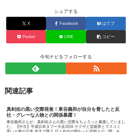
シェアする
X
Facebook
はてブ
Pocket
LINE
コピー
今旬ナビをフォローする
関連記事
真剣佑の黒い交際発覚！東谷義和が自分を脅したと反
社・グレーな人物との関係暴露！
東谷義和さんが、真剣佑さんの黒い交際をちょろっと暴露していまし
た。 【中古】平成日本タブー大全2016 ヤクザと芸能界とマスコミ
黒い人脈の正体 楽天で購入 日々自分の関わった芸能人の「闇」を暴