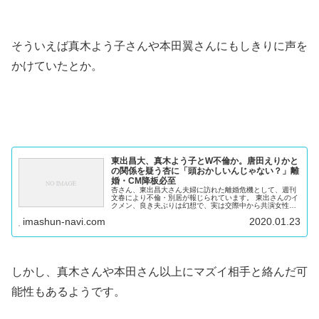
そういえば真木よう子さんや本田翼さんにもしきりに声を
かけていたとか。
東出昌大、真木よう子とW不倫か。唐田えりかと
の関係を疑う杏に「頭おかしいんじゃない？」離
婚・CM降板必至
杏さん、東出昌大さん夫婦に訪れた離婚危機として、週刊
文春により不倫・別居が報じられています。 東出さんのイ
クメン、良き夫ぶりは幻想で、実は交際中から共演女性に
声をかけていたんだとか。 ※杏さんとも2013年放送の朝
imashun-navi.com
2020.01.23
ドラで共演 連続テレビ小説...
しかし、真木さんや本田さん以上にマズイ相手と絡んだ可
能性もあるようです。