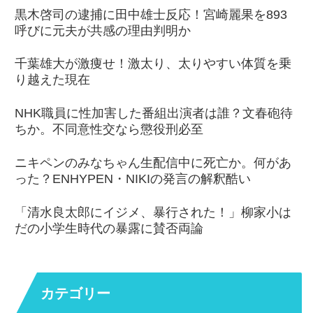
黒木啓司の逮捕に田中雄士反応！宮崎麗果を893
呼びに元夫が共感の理由判明か
千葉雄大が激痩せ！激太り、太りやすい体質を乗
り越えた現在
NHK職員に性加害した番組出演者は誰？文春砲待
ちか。不同意性交なら懲役刑必至
ニキペンのみなちゃん生配信中に死亡か。何があ
った？ENHYPEN・NIKIの発言の解釈酷い
「清水良太郎にイジメ、暴行された！」柳家小は
だの小学生時代の暴露に賛否両論
カテゴリー