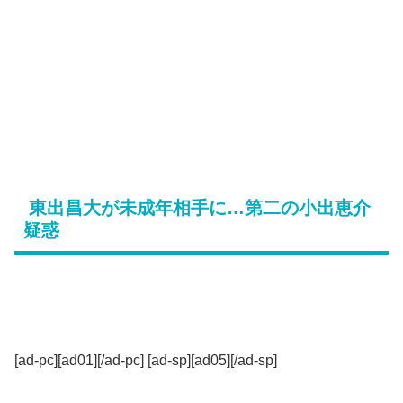
東出昌大が未成年相手に…第二の小出恵介
疑惑
[ad-pc][ad01][/ad-pc] [ad-sp][ad05][/ad-sp]