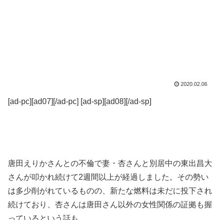
2020.02.06
[ad-pc][ad07][/ad-pc] [ad-sp][ad08][/ad-sp]
唐田えりかさんとの不倫で妻・杏さんと別居中の東出昌大
さんが叩かれ続けて2週間以上が経過しました。その勢い
は多少削がれているものの、新たな燃料は未だに投下され
続けており、杏さんは唐田さん以外の女性関係の証拠も握
っているという話も。