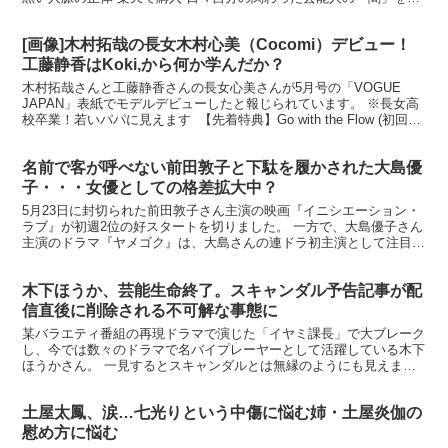
露している東谷義和さんは、そのせいで反社や反グ...
[画像]木村拓哉の長女木村心美（Cocomi）デビュー！
工藤静香はKoki,から何か学んだか？
木村拓哉さんと工藤静香さんの長女心美さんが5月号の「VOGUE
JAPAN」表紙でモデルデビューしたと報じられています。 ※長女高
校卒業！若いパパに見えます 【先着特典】Go with the Flow (初回限
定盤B CD＋DVD) (...
名前で客が呼べない前田敦子と下駄を履かされた大島優
子・・・女優としての格差拡大中？
5月23日に封切られた前田敦子さん主演の映画『イニシエーション・
ラブ』が初週2位の好スタートを切りました。 一方で、大島優子さん
主演のドラマ『ヤメゴク』は、大島さんの連ドラ初主演として注目さ
れていたものの、その演技が酷評されるとともにこれま...
木下ほうか、芸能生命終了。スキャンダル予告記事が配
信直後に削除される不可解な事態に
某バラエティ番組の再現ドラマで演じた「イヤミ課長」で大ブレーク
し、今では数々のドラマで名バイプレーヤーとして活躍している木下
ほうかさん。 一見するとスキャンダルとは無縁のようにも見えます
が、なんと現在、彼の芸能生命が”風前の灯火”になってい...
土屋太鳳、涙…七光りという中傷に悩む姉・土屋炎伽の
慰め方に悩む