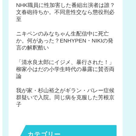
NHK職員に性加害した番組出演者は誰？
文春砲待ちか。不同意性交なら懲役刑必
至
ニキペンのみなちゃん生配信中に死亡
か。何があった？ENHYPEN・NIKIの発
言の解釈酷い
「清水良太郎にイジメ、暴行された！」
柳家小はだの小学生時代の暴露に賛否両
論
我が家・杉山裕之がギラン・バレー症候
群疑いで入院。同じ病を克服した芳根京
子
カテゴリー