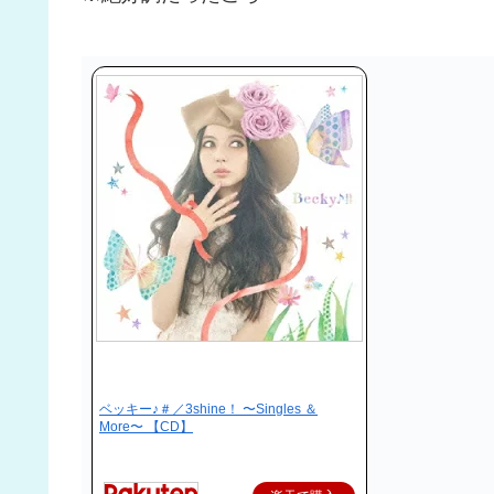
ベッキー♪＃／3shine！ 〜Singles ＆
More〜 【CD】