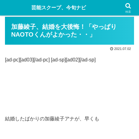
芸能スクープ、今旬ナビ
検索
加藤綾子、結婚を大後悔！「やっぱり
NAOTOくんがよかった・・」
2021.07.02
[ad-pc][ad03][/ad-pc] [ad-sp][ad02][/ad-sp]
結婚したばかりの加藤綾子アナが、早くも