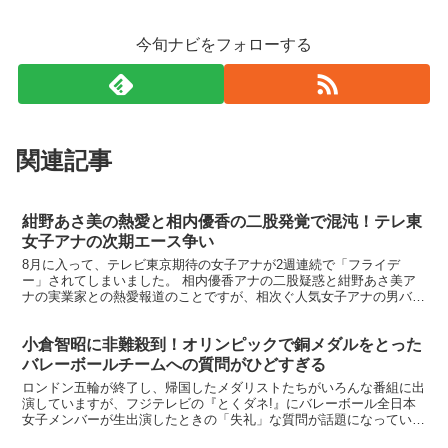
今旬ナビをフォローする
関連記事
紺野あさ美の熱愛と相内優香の二股発覚で混沌！テレ東
女子アナの次期エース争い
8月に入って、テレビ東京期待の女子アナが2週連続で「フライデ
ー」されてしまいました。 相内優香アナの二股疑惑と紺野あさ美ア
ナの実業家との熱愛報道のことですが、相次ぐ人気女子アナの男バレ
で、テレ東女子アナの次期エースの座をめぐる戦いが戦国乱世...
小倉智昭に非難殺到！オリンピックで銅メダルをとった
バレーボールチームへの質問がひどすぎる
ロンドン五輪が終了し、帰国したメダリストたちがいろんな番組に出
演していますが、フジテレビの『とくダネ!』にバレーボール全日本
女子メンバーが生出演したときの「失礼」な質問が話題になっていま
す。→ ranking※結構オーソドックスなものがそろ...