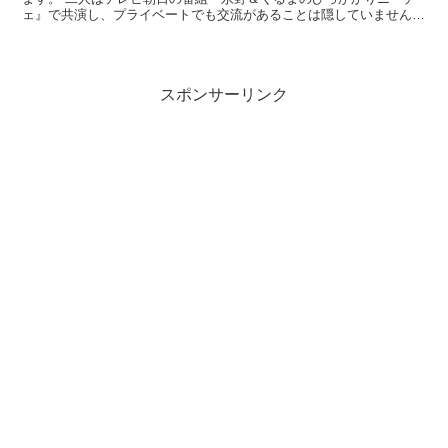
ェ』で共演し、プライベートでも交流があることは隠していません。
高比良くるまさんは不倫で訴訟を起こされ係争中であるこ...
スポンサーリンク