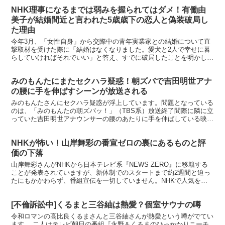
NHK理事になるまでは弱みを握られてはダメ！有働由
美子が結婚間近と言われた5歳歳下の恋人と偽装破局し
た理由
今年3月、「女性自身」から交際中の青年実業家との結婚について直
撃取材を受けた際に「結婚はなくなりました。愛犬と2人で幸せに暮
らしていければそれでいい」と答え、すでに破局したことを明かして
いた有働由美子アナ。しかし、実際には交際を秘密裏に続け...
みのもんたにまたセクハラ疑惑！朝ズバで吉田明世アナ
の腰に手を伸ばすシーンが放送される
みのもんたさんにセクハラ疑惑が浮上しています。問題となっている
のは、「みのもんたの朝ズバッ！」（TBS系）放送終了間際に隣に立
っていた吉田明世アナウンサーの腰のあたりに手を伸ばしている映像
で、それがまるでお尻を触っているように見えるのですが...
NHKが怖い！山岸舞彩の番宣ゼロの裏にあるものと評
価の下落
山岸舞彩さんがNHKから日本テレビ系『NEWS ZERO』に移籍する
ことが発表されていますが、新体制でのスタートまで約2週間と迫っ
たにもかかわらず、番組宣伝を一切していません。NHKで人気を集
めた山岸さんをサブキャスターに迎えるわけですから...
[不倫訴訟中]くるまと三谷紬は熱愛？個室サウナの噂
令和ロマンの高比良くるまさんと三谷紬さんが熱愛という噂がでてい
ます。 二人はテレビ朝日の番組『永野＆くるまのひっかかりニーチ