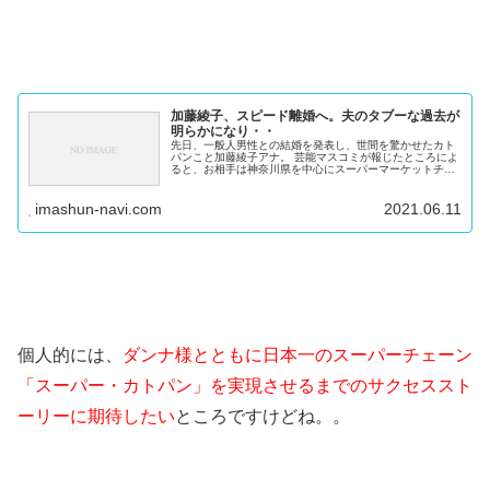
加藤綾子、スピード離婚へ。夫のタブーな過去が
明らかになり・・
先日、一般人男性との結婚を発表し、世間を驚かせたカト
パンこと加藤綾子アナ。 芸能マスコミが報じたところによ
ると、お相手は神奈川県を中心にスーパーマーケットチェ
ーンを展開し、現在は年商2000億円を誇る会社の経営者と
のこと。 慶應大学卒の39...
imashun-navi.com
2021.06.11
個人的には、
ダンナ様とともに日本一のスーパーチェーン
「スーパー・カトパン」を実現させるまでのサクセススト
ーリーに期待したい
ところですけどね。。