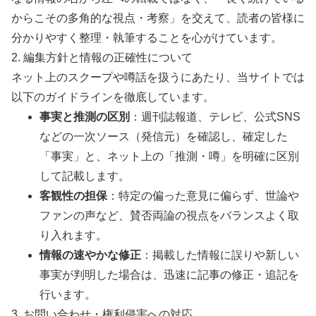
からこその多角的な視点・考察」を交えて、読者の皆様に
分かりやすく整理・執筆することを心がけています。
2. 編集方針と情報の正確性について
ネット上のスクープや噂話を扱うにあたり、当サイトでは
以下のガイドラインを徹底しています。
事実と推測の区別
：週刊誌報道、テレビ、公式SNS
などの一次ソース（発信元）を確認し、確定した
「事実」と、ネット上の「推測・噂」を明確に区別
して記載します。
客観性の担保
：特定の偏った意見に偏らず、世論や
ファンの声など、賛否両論の視点をバランスよく取
り入れます。
情報の速やかな修正
：掲載した情報に誤りや新しい
事実が判明した場合は、迅速に記事の修正・追記を
行います。
3. お問い合わせ・権利侵害への対応