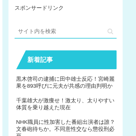
スポンサードリンク
新着記事
黒木啓司の逮捕に田中雄士反応！宮崎麗
果を893呼びに元夫が共感の理由判明か
千葉雄大が激痩せ！激太り、太りやすい
体質を乗り越えた現在
NHK職員に性加害した番組出演者は誰？
文春砲待ちか。不同意性交なら懲役刑必
至