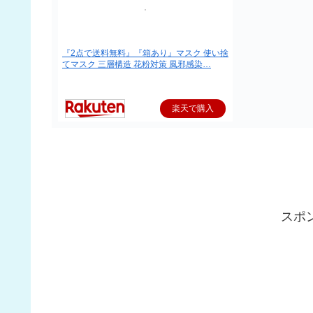
『2点で送料無料』『箱あり』マスク 使い捨
てマスク 三層構造 花粉対策 風邪感染…
楽天で購入
スポ