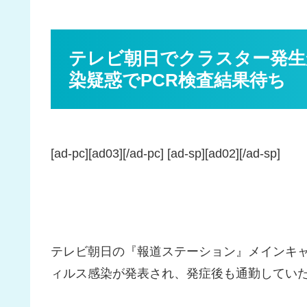
テレビ朝日でクラスター発生
染疑惑でPCR検査結果待ち
[ad-pc][ad03][/ad-pc] [ad-sp][ad02][/ad-sp]
テレビ朝日の『報道ステーション』メインキ
ィルス感染が発表され、発症後も通勤してい