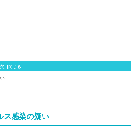
次
い
ルス感染の疑い