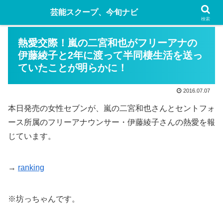
芸能スクープ、今旬ナビ
検索
熱愛交際！嵐の二宮和也がフリーアナの
伊藤綾子と2年に渡って半同棲生活を送っ
ていたことが明らかに！
2016.07.07
本日発売の女性セブンが、嵐の二宮和也さんとセントフォ
ース所属のフリーアナウンサー・伊藤綾子さんの熱愛を報
じています。
→
ranking
※坊っちゃんです。