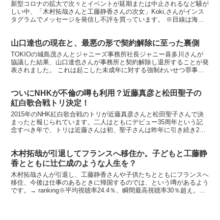
新型コロナの拡大で次々とイベントが延期または中止されるなど騒が
しい中、「木村拓哉さんと工藤静香さんの次女」Koki,さんがインス
タグラムでメッセージを発信し不評を買っています。 ※目線は海外
に向いているんですね 雑誌/ InStyle優家畫...
山口達也の現在と、最悪の形で契約解除に至った裏側
TOKIOの城島茂さんとジャニーズ事務所社長ジャニー喜多川さんが
協議した結果、山口達也さんが事務所と契約解除し退所することが発
表されました。 これは起こした未成年に対する強制わいせつ罪事件
の責任をとった形になりますが、今回のジャニーズ事務所...
ついにNHKが不倫の噂も利用？近藤真彦と松田聖子の
紅白歌合戦トリ決定！
2015年のNHK紅白歌合戦のトリが近藤真彦さんと松田聖子さんで決
まったと報じられています。二人はともにデビュー35周年という記
念すべき年で、トリは近藤さんは初、聖子さんは昨年に引き続き2度
めとなります。この二人というと、過去に熱愛・不倫が...
木村拓哉が引退してフランスへ移住か。子どもと工藤静
香とともに辻仁成のような人生を？
木村拓哉さんが引退し、工藤静香さんや子供たちとともにフランスへ
移住、今後は仕事のあるときに帰国するのでは、という噂があるよう
です。→ ranking※平均視聴率24.4％、瞬間最高視聴率30％超え。作
品の評価も高かったです【送料無料】華麗な...