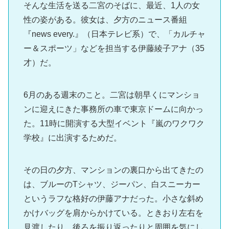
そんな生活を送る二宮のそばに、最近、1人の女
性の姿がある。彼女は、夕方のニュース番組
『news every.』（日本テレビ系）で、「カルチャ
ー＆スポーツ」などを担当する伊藤綾子アナ（35
才）だ。
6月のある週末のこと。二宮は朝早くにマンショ
ンに迎えにきた事務所の車で東京ドームに向かっ
た。11時に開演する大型イベント『嵐のワクワク
学校』に出演するためだ。
その日の夕方、マンションの裏口から出てきたの
は、ブルーのTシャツ、ジーパン、白スニーカー
というラフな格好の伊藤アナだった。小さな斜め
かけバッグを肩からかけている。ときおり左右を
見渡したり、後ろを振り返ったりと周囲を気にし