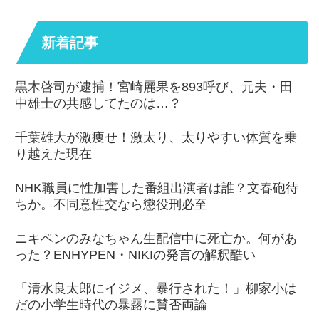
新着記事
黒木啓司が逮捕！宮崎麗果を893呼び、元夫・田
中雄士の共感してたのは…？
千葉雄大が激痩せ！激太り、太りやすい体質を乗
り越えた現在
NHK職員に性加害した番組出演者は誰？文春砲待
ちか。不同意性交なら懲役刑必至
ニキペンのみなちゃん生配信中に死亡か。何があ
った？ENHYPEN・NIKIの発言の解釈酷い
「清水良太郎にイジメ、暴行された！」柳家小は
だの小学生時代の暴露に賛否両論