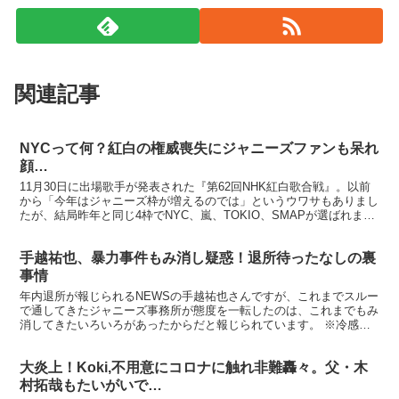
関連記事
NYCって何？紅白の権威喪失にジャニーズファンも呆れ
顔…
11月30日に出場歌手が発表された『第62回NHK紅白歌合戦』。以前
から「今年はジャニーズ枠が増えるのでは」というウワサもありまし
たが、結局昨年と同じ4枠でNYC、嵐、TOKIO、SMAPが選ばれまし
た。…ん？NYCって何？って思った方！あ...
手越祐也、暴力事件もみ消し疑惑！退所待ったなしの裏
事情
年内退所が報じられるNEWSの手越祐也さんですが、これまでスルー
で通してきたジャニーズ事務所が態度を一転したのは、これまでもみ
消してきたいろいろがあったからだと報じられています。 ※冷感マ
スク。売れています。 【発送6/11〜】【送料無料/...
大炎上！Koki,不用意にコロナに触れ非難轟々。父・木
村拓哉もたいがいで…