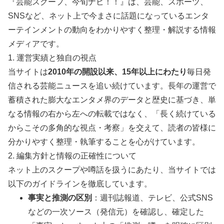
『芸能スクープ、今旬ナビ！！』は、芸能、スポーツ、
SNSなど、ネット上で今まさに話題になっているエンタ
ーテインメントの動向をわかりやすく整理・解説する情報
メディアです。
1. 運営実績と独自の視点
当サイトは
2010年の開設以来、15年以上にわたり
毎日発
信される芸能ニュースを追い続けています。長年の運営で
蓄積された膨大なエンタメ界のデータと歴史に基づき、単
なる情報の右から左への転載ではなく、「長く続けている
からこその多角的な視点・考察」を交えて、読者の皆様に
分かりやすく整理・執筆することを心がけています。
2. 編集方針と情報の正確性について
ネット上のスクープや噂話を扱うにあたり、当サイトでは
以下のガイドラインを徹底しています。
事実と推測の区別
：週刊誌報道、テレビ、公式SNS
などの一次ソース（発信元）を確認し、確定した