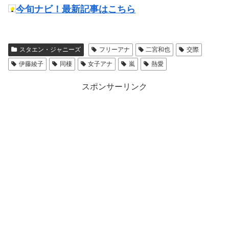
今旬ナビ！最新記事はこちら
スタエン・ジャニーズ
フリーアナ
二宮和也
交際
伊藤綾子
同棲
女子アナ
嵐
熱愛
スポンサーリンク