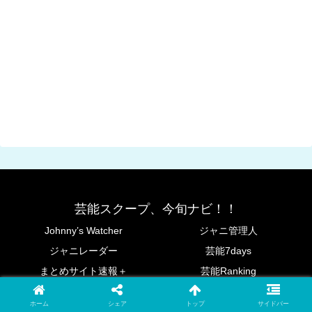
芸能スクープ、今旬ナビ！！
Johnny’s Watcher
ジャニ管理人
ジャニレーダー
芸能7days
まとめサイト速報＋
芸能Ranking
芸能人ブログ全集
ホーム
シェア
トップ
サイドバー