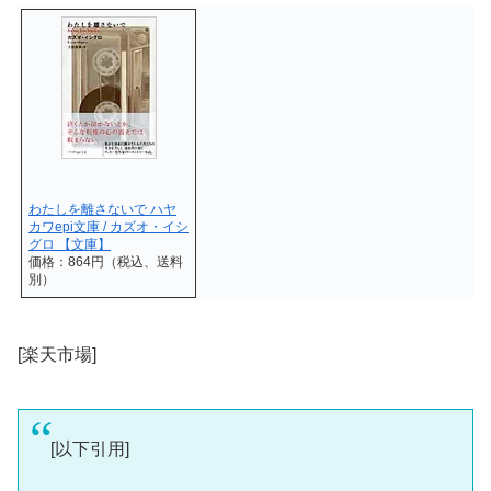
わたしを離さないで ハヤ
カワepi文庫 / カズオ・イシ
グロ 【文庫】
価格：864円（税込、送料
別）
[楽天市場]
[以下引用]