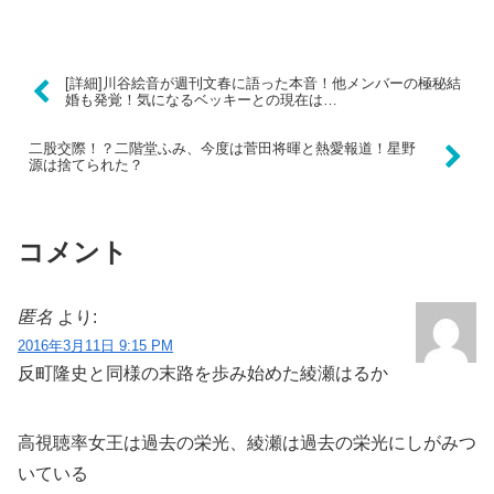
[詳細]川谷絵音が週刊文春に語った本音！他メンバーの極秘結
婚も発覚！気になるベッキーとの現在は…
二股交際！？二階堂ふみ、今度は菅田将暉と熱愛報道！星野
源は捨てられた？
コメント
匿名
より:
2016年3月11日 9:15 PM
反町隆史と同様の末路を歩み始めた綾瀬はるか
高視聴率女王は過去の栄光、綾瀬は過去の栄光にしがみつ
いている