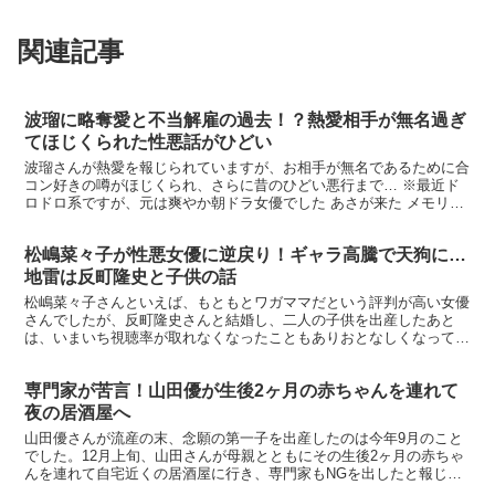
関連記事
波瑠に略奪愛と不当解雇の過去！？熱愛相手が無名過ぎ
てほじくられた性悪話がひどい
波瑠さんが熱愛を報じられていますが、お相手が無名であるために合
コン好きの噂がほじくられ、さらに昔のひどい悪行まで… ※最近ド
ロドロ系ですが、元は爽やか朝ドラ女優でした あさが来た メモリア
ルブック (ステラMOOK) (単行本・ムック) /...
松嶋菜々子が性悪女優に逆戻り！ギャラ高騰で天狗に…
地雷は反町隆史と子供の話
松嶋菜々子さんといえば、もともとワガママだという評判が高い女優
さんでしたが、反町隆史さんと結婚し、二人の子供を出産したあと
は、いまいち視聴率が取れなくなったこともありおとなしくなってい
たといいます。 それが、『家政婦のミタ』で視聴率の女王に...
専門家が苦言！山田優が生後2ヶ月の赤ちゃんを連れて
夜の居酒屋へ
山田優さんが流産の末、念願の第一子を出産したのは今年9月のこと
でした。12月上旬、山田さんが母親とともにその生後2ヶ月の赤ちゃ
んを連れて自宅近くの居酒屋に行き、専門家もNGを出したと報じら
れています。→ ranking※小栗旬さんは撮影で不...