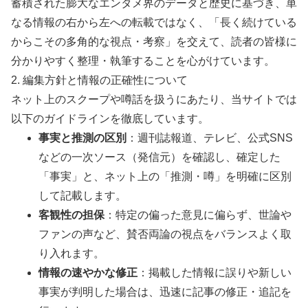
蓄積された膨大なエンタメ界のデータと歴史に基づき、単
なる情報の右から左への転載ではなく、「長く続けている
からこその多角的な視点・考察」を交えて、読者の皆様に
分かりやすく整理・執筆することを心がけています。
2. 編集方針と情報の正確性について
ネット上のスクープや噂話を扱うにあたり、当サイトでは
以下のガイドラインを徹底しています。
事実と推測の区別
：週刊誌報道、テレビ、公式SNS
などの一次ソース（発信元）を確認し、確定した
「事実」と、ネット上の「推測・噂」を明確に区別
して記載します。
客観性の担保
：特定の偏った意見に偏らず、世論や
ファンの声など、賛否両論の視点をバランスよく取
り入れます。
情報の速やかな修正
：掲載した情報に誤りや新しい
事実が判明した場合は、迅速に記事の修正・追記を