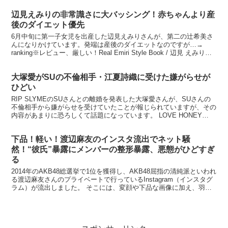
辺見えみりの非常識さに大バッシング！赤ちゃんより産
後のダイエット優先
6月中旬に第一子女児を出産した辺見えみりさんが、第二の辻希美さ
んになりかけています。発端は産後のダイエットなのですが…→
ranking※レビュー、厳しい！Real Emiri Style Book / 辺見 えみり
(著...
大塚愛がSUの不倫相手・江夏詩織に受けた嫌がらせが
ひどい
RIP SLYMEのSUさんとの離婚を発表した大塚愛さんが、SUさんの
不倫相手から嫌がらせを受けていたことが報じられていますが、その
内容があまりに恐ろしくて話題になっています。 LOVE HONEY
TOUR 2017 〜誘惑の香りにYOU...
下品！軽い！渡辺麻友のインスタ流出でネット騒
然！“彼氏”暴露にメンバーの整形暴露、悪態がひどすぎ
る
2014年のAKB48総選挙で1位を獲得し、AKB48屈指の清純派といわれ
る渡辺麻友さんのプライベートで行っているInstagram（インスタグ
ラム）が流出しました。 そこには、変顔や下品な画像に加え、羽生
結弦さんへの溢れんばかりの愛、キス...