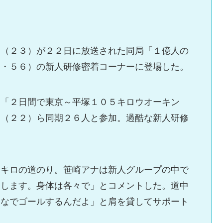
ー（２３）が２２日に放送された同局「１億人の
７・５６）の新人研修密着コーナーに登場した。
る「２日間で東京～平塚１０５キロウオーキン
ナ（２２）ら同期２６人と参加。過酷な新人研修
５キロの道のり。笹崎アナは新人グループの中で
をします。身体は各々で」とコメントした。道中
んなでゴールするんだよ」と肩を貸してサポート