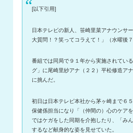
[以下引用]
日本テレビの新人、笹崎里菜アナウンサ
大質問！？笑ってコラえて！」（水曜後
番組では同局で９１年から実施されてい
グ」に尾崎里紗アナ（２２）平松修造ア
に挑んだ。
初日は日本テレビ本社から茅ヶ崎まで６
保健係担当になり「（仲間の）心のケア
ではケガをした同期を介抱したり、「み
するなど献身的な姿を見せていた。