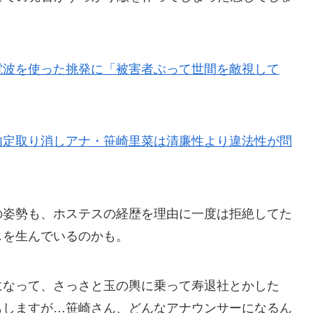
電波を使った挑発に「被害者ぶって世間を敵視して
内定取り消しアナ・笹崎里菜は清廉性より違法性が問
の姿勢も、ホステスの経歴を理由に一度は拒絶してた
じを生んでいるのかも。
になって、さっさと玉の輿に乗って寿退社とかした
もしますが…笹崎さん、どんなアナウンサーになるん