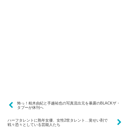
怖っ！柏木由紀と手越祐也の写真流出元を暴露のBLACKザ・
タブーが休刊へ
ハーフタレントに熟年女優、女性2世タレント…覚せい剤で
戦々恐々としている芸能人たち