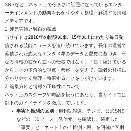
SNSなど、ネット上で今まさに話題になっているエンタ
ーテインメントの動向をわかりやすく整理・解説する情報
メディアです。
1. 運営実績と独自の視点
当サイトは
2010年の開設以来、15年以上にわたり
毎日発
信される芸能ニュースを追い続けています。長年の運営で
蓄積された膨大なエンタメ界のデータと歴史に基づき、単
なる情報の右から左への転載ではなく、「長く続けている
からこその多角的な視点・考察」を交えて、読者の皆様に
分かりやすく整理・執筆することを心がけています。
2. 編集方針と情報の正確性について
ネット上のスクープや噂話を扱うにあたり、当サイトでは
以下のガイドラインを徹底しています。
事実と推測の区別
：週刊誌報道、テレビ、公式SNS
などの一次ソース（発信元）を確認し、確定した
「事実」と、ネット上の「推測・噂」を明確に区別