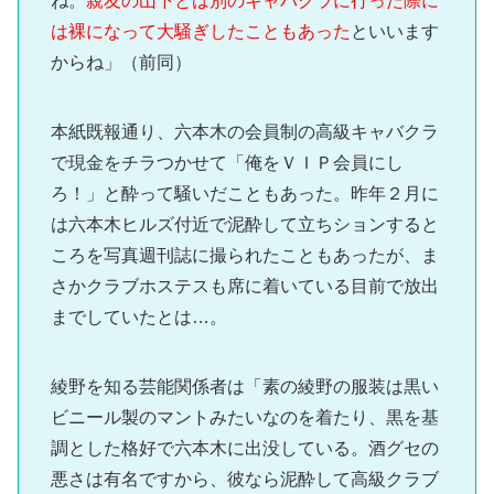
ね。
親友の山下とは別のキャバクラに行った際に
は裸になって大騒ぎしたこともあった
といいます
からね」（前同）
本紙既報通り、六本木の会員制の高級キャバクラ
で現金をチラつかせて「俺をＶＩＰ会員にし
ろ！」と酔って騒いだこともあった。昨年２月に
は六本木ヒルズ付近で泥酔して立ちションすると
ころを写真週刊誌に撮られたこともあったが、ま
さかクラブホステスも席に着いている目前で放出
までしていたとは…。
綾野を知る芸能関係者は「素の綾野の服装は黒い
ビニール製のマントみたいなのを着たり、黒を基
調とした格好で六本木に出没している。酒グセの
悪さは有名ですから、彼なら泥酔して高級クラブ