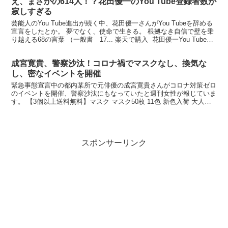
え、まさかの614人！？花田優一のYou Tube登録者数が
寂しすぎる
芸能人のYou Tube進出が続く中、花田優一さんがYou Tubeを辞める
宣言をしたとか。 夢でなく、使命で生きる。 根拠なき自信で壁を乗
り越える68の言葉 （一般書 17... 楽天で購入 花田優一You Tubeや
めます宣言 花田優...
成宮寛貴、警察沙汰！コロナ禍でマスクなし、換気な
し、密なイベントを開催
緊急事態宣言中の都内某所で元俳優の成宮寛貴さんがコロナ対策ゼロ
のイベントを開催、警察沙汰にもなっていたと週刊女性が報じていま
す。 【3個以上送料無料】マスク マスク50枚 11色 新色入荷 大人用
マスク 不織布... 楽天で購入 警察沙汰に...
スポンサーリンク