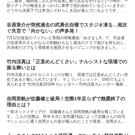
ここ最近、織田裕二さんが司会業に殴り込みをかけるという噂が、一
部メディアの報道をきっかけに業界で流れ始めているといいますが、
どうやら水面下では本当にそれらしき話が進んでいるようです。 ◆
あれから早10年・・ 踊る大捜査線 THE FINAL...
谷原章介が突然過去の武勇伝自慢でスタジオ凍る…相次
ぐ失言で「向かない」の声多発！
7月12日放送のフジテレビ系朝の情報番組「めざまし8」で、司会者
の谷原章介さんがなんの前触れもなく過去のクラブ遊びを持ち出し、
共演者だけでなく視聴者を困惑させるハプニングが起きました。 ※
ほぅ… 鬼滅の刃 全集中パッド（ピンク） 価格：16...
竹内涼真は「正直めんどくさい」ナルシストな現場での
振る舞いとは
竹内涼真さんのナルシストぶりが酷く、現場では正直めんどくさい存
在であると報じられています。 ※こういうショット、SNSでもよく
見られます 竹内涼真2018年カレンダー／竹内涼真カレンダー 価格：
2387円（税込、送料別) (2018/2/7...
吉岡里帆が佐藤健と破局！交際1年足らずで熱愛終了の
理由とは？
一部ネットメディアが、佐藤健さんと吉岡里帆の破局を報じていま
す。 二人の交際は、昨年８月に女性週刊誌によって佐藤さんの自宅
マンションに通う吉岡さんの姿が撮られたことで発覚。 吉岡さんは
すっぴん＆濡れた髪のまま通っていたといいますから、もはや...