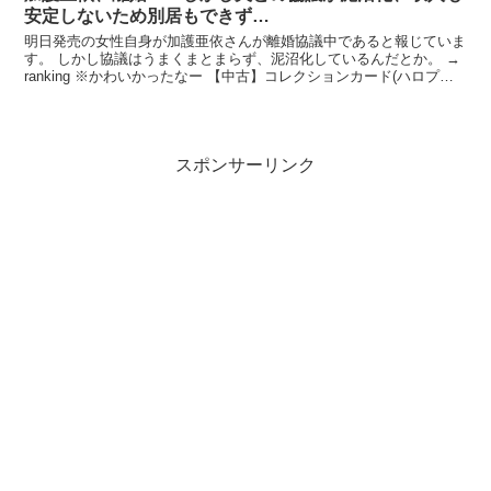
安定しないため別居もできず…
明日発売の女性自身が加護亜依さんが離婚協議中であると報じていま
す。 しかし協議はうまくまとまらず、泥沼化しているんだとか。 →
ranking ※かわいかったなー 【中古】コレクションカード(ハロプロ)/
トレカ/モーニング娘。 No.18 ...
スポンサーリンク