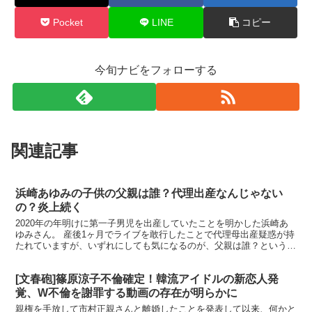
Pocket
LINE
コピー
今旬ナビをフォローする
関連記事
浜崎あゆみの子供の父親は誰？代理出産なんじゃない
の？炎上続く
2020年の年明けに第一子男児を出産していたことを明かした浜崎あ
ゆみさん。 産後1ヶ月でライブを敢行したことで代理母出産疑惑が持
たれていますが、いずれにしても気になるのが、父親は誰？というこ
とで… M愛すべき人がいて 楽天で購入 父親候補...
[文春砲]篠原涼子不倫確定！韓流アイドルの新恋人発
覚、W不倫を謝罪する動画の存在が明らかに
親権を手放して市村正親さんと離婚したことを発表して以来、何かと