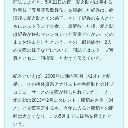
同誌によると、5月21日の夜、愛之助が出演する
歌舞伎『五月花形歌舞伎』を観劇した紀香は、終
演後に愛之助とその弟子、そして紀香の友人とと
もにレストランで会食。一旦解散した後、愛之助
は紀香が住むマンションへと愛車で向かい、その
ままお泊まりしたという。その一部始終や、2人
の交際の様子などについて、同誌ではスクープ写
真とともに「同棲愛」と大きく伝えている。
紀香といえば、2009年に陣内智則（41才）と離
婚し、その後外資系アナリストや番組制作会社プ
ロデューサーとの交際が報じられていた。一方、
愛之助は2013年2月にタレント・熊切あさ美（34
才）と交際宣言するも、今年に入ると熊切との距
離は大きくなり、この5月までに破局を迎えたと
いう。