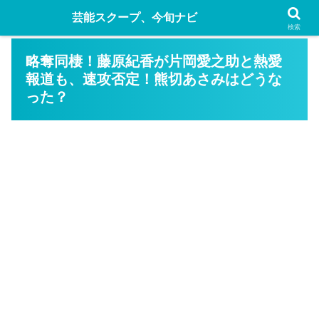
芸能スクープ、今旬ナビ
検索
略奪同棲！藤原紀香が片岡愛之助と熱愛
報道も、速攻否定！熊切あさみはどうな
った？