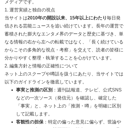
メディアです。
1. 運営実績と独自の視点
当サイトは
2010年の開設以来、15年以上にわたり
毎日発
信される芸能ニュースを追い続けています。長年の運営で
蓄積された膨大なエンタメ界のデータと歴史に基づき、単
なる情報の右から左への転載ではなく、「長く続けている
からこその多角的な視点・考察」を交えて、読者の皆様に
分かりやすく整理・執筆することを心がけています。
2. 編集方針と情報の正確性について
ネット上のスクープや噂話を扱うにあたり、当サイトでは
以下のガイドラインを徹底しています。
事実と推測の区別
：週刊誌報道、テレビ、公式SNS
などの一次ソース（発信元）を確認し、確定した
「事実」と、ネット上の「推測・噂」を明確に区別
して記載します。
客観性の担保
：特定の偏った意見に偏らず、世論や