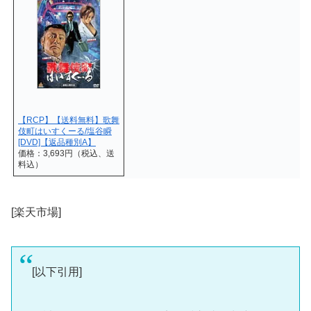
【RCP】【送料無料】歌舞
伎町はいすくーる/塩谷瞬
[DVD]【返品種別A】
価格：3,693円（税込、送
料込）
[楽天市場]
[以下引用]