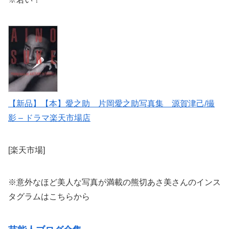
【新品】【本】愛之助 片岡愛之助写真集 源賀津己/撮
影 – ドラマ楽天市場店
[楽天市場]
※意外なほど美人な写真が満載の熊切あさ美さんのインス
タグラムはこちらから