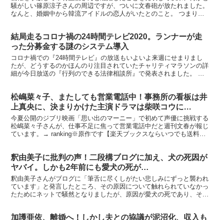
騒がしい篠原涼子さんの周辺ですが、ついに文春砲が放たれました。
なんと、婚姻中から韓流アイドルの恋人がいたとのこと。 つまり、
不倫確定ということで、篠原さんの今後は暗いものとなり...
結局走るコロナ禍の24時間テレビ2020。ランナーが走
った分募金する謎のシステム導入
コロナ禍での『24時間テレビ』の放送もいよいよ来週にせまりまし
たが、どうするのかほんのり注目されていたチャリティマラソンの詳
細が今日放送の『行列のできる法律相談所』で発表されました。 送
料無料！レジカゴバッグ 保冷 おしゃれ買い物バッグ 保...
松嶋菜々子、またしても営業電話中！事務所の看板は井
上真央に、決まりかけた主演ドラマは柴咲コウに…
今夏公開のジブリ映画「思い出のマーニー」で初めて声優に挑戦する
松嶋菜々子さんが、仕事不足に焦って営業電話中だと週刊文春が報じ
ています。→ ranking※原作です【楽天ブックスならいつでも送料無
料】思い出のマーニー（上）新版
釈由美子に批判の声！二段構ブログに加え、犬の死因が
ヤバイ。しかも2年前にも愛犬の死が…
釈由美子さんがブログに「筆舌に尽くしがたい悲しみにずっと襲われ
ています」と発言したところ、その原因について触れられていなかっ
たためにネットで騒然となりましたが、原因が愛犬の死であり、その
死因が死因だったことから、様々な批判の声を集めています...
加護亜依、離婚へ！しかし夫との協議が泥沼化、収入も