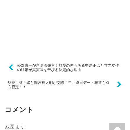
軽部真一が意味深発言！熱愛の噂もある中居正広と竹内友佳
の結婚が真実味を帯びる決定的な理由
熱愛！菜々緒と間宮祥太朗が交際半年、連日デート報道も双
方否定！！
コメント
お豆
より: