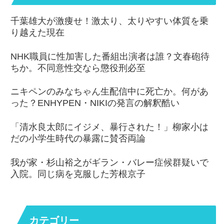
千葉雄大が激痩せ！激太り、太りやすい体質を乗
り越えた現在
NHK職員に性加害した番組出演者は誰？文春砲待
ちか。不同意性交なら懲役刑必至
ニキペンのみなちゃん生配信中に死亡か。何があ
った？ENHYPEN・NIKIの発言の解釈酷い
「清水良太郎にイジメ、暴行された！」柳家小は
だの小学生時代の暴露に賛否両論
我が家・杉山裕之がギラン・バレー症候群疑いで
入院。同じ病を克服した芳根京子
カテゴリー