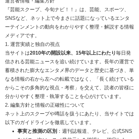
運営者情報・編集方針
『芸能スクープ、今旬ナビ！！』は、芸能、スポーツ、
SNSなど、ネット上で今まさに話題になっているエンタ
ーテインメントの動向をわかりやすく整理・解説する情報
メディアです。
1. 運営実績と独自の視点
当サイトは
2010年の開設以来、15年以上にわたり
毎日発
信される芸能ニュースを追い続けています。長年の運営で
蓄積された膨大なエンタメ界のデータと歴史に基づき、単
なる情報の右から左への転載ではなく、「長く続けている
からこその多角的な視点・考察」を交えて、読者の皆様に
分かりやすく整理・執筆することを心がけています。
2. 編集方針と情報の正確性について
ネット上のスクープや噂話を扱うにあたり、当サイトでは
以下のガイドラインを徹底しています。
事実と推測の区別
：週刊誌報道、テレビ、公式SNS