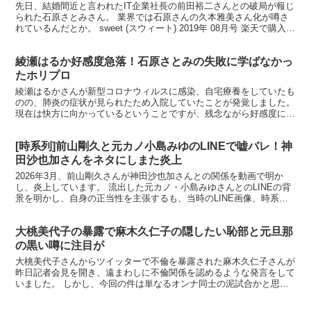
先日、結婚間近と言われたIT企業社長の前田裕二さんとの破局が報じ
られた石原さとみさん。 業界では石原さんの久本雅美さん化が噂さ
れているんだとか。 sweet (スウィート) 2019年 08月号 楽天で購入
石原さとみさんというと創価学会員...
綾瀬はるか好感度急落！石原さとみの失敗に学ばなかっ
たホリプロ
綾瀬はるかさんが新型コロナウィルスに感染、自宅療養をしていたも
のの、肺炎の症状が見られたため入院していたことが発覚しました。
現在は快方に向かっているということですが、残念ながら好感度に影
響が出そうだと報じられています。 劇場版「奥様は、取り...
[時系列]前山剛久と元カノ小島みゆのLINEで嘘バレ！神
田沙也加さんをネタにしまた炎上
2026年3月、前山剛久さんが神田沙也加さんとの関係を動画で明か
し、炎上しています。 流出した元カノ・小島みゆさんとのLINEの背
景を明かし、自身の正当性を主張するも、当時のLINE画像、時系列
を見れば嘘が丸わかりという… 亡くなった神田沙...
大桃美代子の暴露で麻木久仁子の隠したい恥部と元旦那
の黒い噂に注目が
大桃美代子さんからツイッターで不倫を暴露された麻木久仁子さんが
昨日記者会見を開き、遠まわしに不倫関係を認めるような発言をして
いました。 しかし、今回の件は単なるオンナ同士の泥試合かと思い
きや、どうもそれだけでは収まらない、暴かれたくない過去...