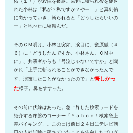
佑（１７）が殺陣を披露。宮迫に斬られ役を促さ
れた小林は「私が？私ですか？やー！」と真剣佑
に向かっていき、斬られると「どうしたらいいの
ー」と地べたに寝転んだ。
そのＣＭ明け。小林は突如、涙目に。蛍原徹（４
６）に「どうしたんですか、小林さん、ＣＭ中
に」、共演者からも「号泣じゃないですか」と聞
かれ「上手に斬られることができなかったんで
悔しかっ
す。演技したことがなかったので」と
た
様子。鼻をすすった。
その前に伏線はあった。急上昇した検索ワードを
紹介する序盤のコーナー「Ｙａｈｏｏ！検索急上
昇バイキング」。この日は前日２４日にテレビ朝
日の入社試験に落ちていたことを告白したブログ