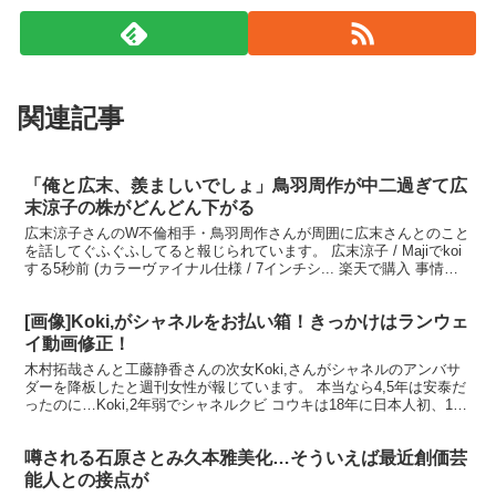
関連記事
「俺と広末、羨ましいでしょ」鳥羽周作が中二過ぎて広
末涼子の株がどんどん下がる
広末涼子さんのW不倫相手・鳥羽周作さんが周囲に広末さんとのこと
を話してぐふぐふしてると報じられています。 広末涼子 / Majiでkoi
する5秒前 (カラーヴァイナル仕様 / 7インチシ... 楽天で購入 事情を
知る鳥羽氏の知人は、 「そも...
[画像]Koki,がシャネルをお払い箱！きっかけはランウェ
イ動画修正！
木村拓哉さんと工藤静香さんの次女Koki,さんがシャネルのアンバサ
ダーを降板したと週刊女性が報じています。 本当なら4,5年は安泰だ
ったのに…Koki,2年弱でシャネルクビ コウキは18年に日本人初、15
歳でブルガリとシャネルのアンバサダー...
噂される石原さとみ久本雅美化…そういえば最近創価芸
能人との接点が