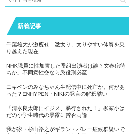
新着記事
千葉雄大が激痩せ！激太り、太りやすい体質を乗
り越えた現在
NHK職員に性加害した番組出演者は誰？文春砲待
ちか。不同意性交なら懲役刑必至
ニキペンのみなちゃん生配信中に死亡か。何があ
った？ENHYPEN・NIKIの発言の解釈酷い
「清水良太郎にイジメ、暴行された！」柳家小は
だの小学生時代の暴露に賛否両論
我が家・杉山裕之がギラン・バレー症候群疑いで