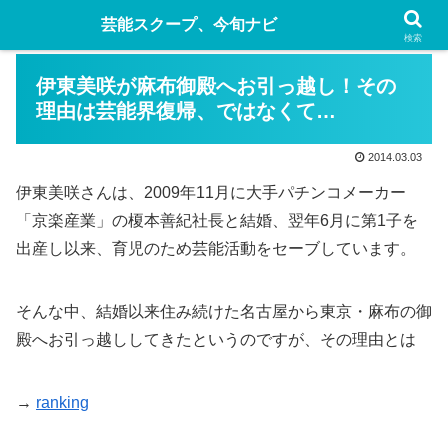
芸能スクープ、今旬ナビ
検索
伊東美咲が麻布御殿へお引っ越し！その
理由は芸能界復帰、ではなくて…
2014.03.03
伊東美咲さんは、2009年11月に大手パチンコメーカー
「京楽産業」の榎本善紀社長と結婚、翌年6月に第1子を
出産し以来、育児のため芸能活動をセーブしています。
そんな中、結婚以来住み続けた名古屋から東京・麻布の御
殿へお引っ越ししてきたというのですが、その理由とは
→
ranking