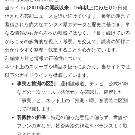
当サイトは
2010年の開設以来、15年以上にわたり
毎日発
信される芸能ニュースを追い続けています。長年の運営で
蓄積された膨大なエンタメ界のデータと歴史に基づき、単
なる情報の右から左への転載ではなく、「長く続けている
からこその多角的な視点・考察」を交えて、読者の皆様に
分かりやすく整理・執筆することを心がけています。
2. 編集方針と情報の正確性について
ネット上のスクープや噂話を扱うにあたり、当サイトでは
以下のガイドラインを徹底しています。
事実と推測の区別
：週刊誌報道、テレビ、公式SNS
などの一次ソース（発信元）を確認し、確定した
「事実」と、ネット上の「推測・噂」を明確に区別
して記載します。
客観性の担保
：特定の偏った意見に偏らず、世論や
ファンの声など、賛否両論の視点をバランスよく取
り入れます。