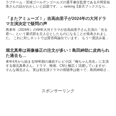
ラブチーム・茨城ゴールデンゴールズの選手兼任監督である片岡安祐
美さんの話がおかしいと話題です。→ ranking【楽天ブックスならい
つでも送料無料】TOUCH UP ！ 価格：...
「またアミューズ！」吉高由里子が2024年の大河ドラ
マ主演決定で疑問の声
再来年（2024年）のNHK大河ドラマが吉高由里子さん主演の「光る
君へ」という紫式部を主人公としたものになることが発表されまし
た。 これに対しネットでは賛否両論出ています。 もう一度読み返し
たい源氏物語 ～ときめく光源氏ものがたり～ 大きな...
堀北真希は画像修正の注文が多い！島田紳助に皮肉られ
た過去も…
来年4月から始まるNHK朝の連続テレビ小説『梅ちゃん先生』に主演
する堀北真希さん。ドラマ、映画、CMと幅広く活躍していますが、
そんな堀北さん、実は初主演ドラマの視聴率は散々で、島田紳助さん
に皮肉を言われたことがあるとか。→ ranking※...
スポンサーリンク