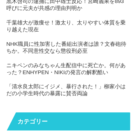
黒木啓司の逮捕に田中雄士反応！宮崎麗果を893
呼びに元夫が共感の理由判明か
千葉雄大が激痩せ！激太り、太りやすい体質を乗
り越えた現在
NHK職員に性加害した番組出演者は誰？文春砲待
ちか。不同意性交なら懲役刑必至
ニキペンのみなちゃん生配信中に死亡か。何があ
った？ENHYPEN・NIKIの発言の解釈酷い
「清水良太郎にイジメ、暴行された！」柳家小は
だの小学生時代の暴露に賛否両論
カテゴリー