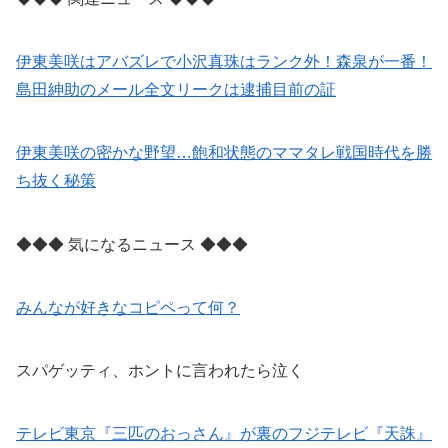
伊東美咲はアバズレで小沢真珠はランク外！森泉が一番！
島田紳助のメール全文リークは逮捕目前の証
伊東美咲の密かな野望…飽和状態のママタレ戦国時代を勝
ち抜く秘策
◆◆◆ 気になるニュース ◆◆◆
みんなが好きなコピペって何？
スパゲッティ、ホントに言われたら泣く
テレビ東京『三匹のおっさん』が裏のフジテレビ『天誅』