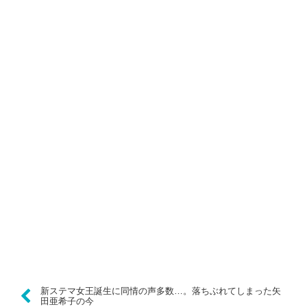
新ステマ女王誕生に同情の声多数…。落ちぶれてしまった矢
田亜希子の今