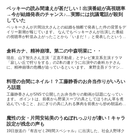
ベッキーの読み間違えが甚だしい！出演番組が高視聴率
→今が結婚発表のチャンス♪…実際には抗議電話が殺到
していた
ベッキーさんが片岡治大さんとの結婚を独断で発表した件の背景をデ
イリー新潮が報じています。 なんでもベッキーさんが出演した番組
の視聴率が軒並み上がったことから「いまだ！」と発表したというこ
となのですが… 【やっちまったなぁ！！(縦書)】書道家...
倉科カナ、精神崩壊。第二の中森明菜に・・
現在、山下智久さん主演「正直不動産」とテレビ東京系主演ドラマ
「寂しい丘で狩りをする」の2本の連ドラに出演中の倉科カナさん
に、精神崩壊の危機が迫っているといいます。 東野圭吾ドラマシリ
ーズ 笑 /濱田岳 倉科カナ【中古】【邦画】中古DVD 価...
料理の合間にネイル！？工藤静香のお弁当作りがいろい
ろ話題
工藤静香さんがSNSで公開したお弁当作りの動画が話題になってい
ます。 ポイントは、前夜から野菜スープの具としてほうれん草を煮
込んでいること、おにぎりの具に入れる豚肉を前夜から炒め朝温め直
していること、そして料理中にネイルを塗っていること… ...
魔性の女・片岡安祐美のうぬぼれっぷりが凄い！キャラ
設定が残念の声も
19日放送の『有吉ゼミ2時間スペシャル』に出演した、社会人野球ク