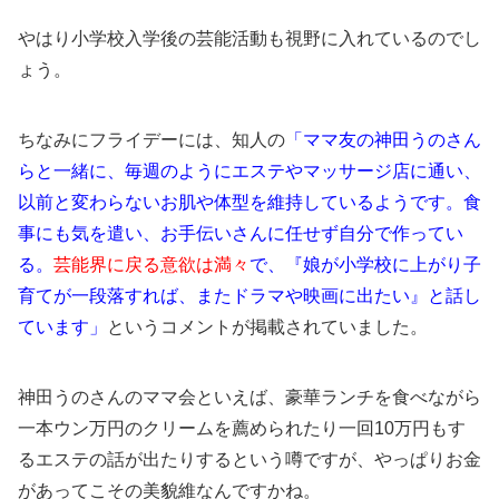
やはり小学校入学後の芸能活動も視野に入れているのでし
ょう。
ちなみにフライデーには、知人の
「ママ友の神田うのさん
らと一緒に、毎週のようにエステやマッサージ店に通い、
以前と変わらないお肌や体型を維持しているようです。食
事にも気を遣い、お手伝いさんに任せず自分で作ってい
る。
芸能界に戻る意欲は満々
で、『娘が小学校に上がり子
育てが一段落すれば、またドラマや映画に出たい』と話し
ています」
というコメントが掲載されていました。
神田うのさんのママ会といえば、豪華ランチを食べながら
一本ウン万円のクリームを薦められたり一回10万円もす
るエステの話が出たりするという噂ですが、やっぱりお金
があってこその美貌維なんですかね。