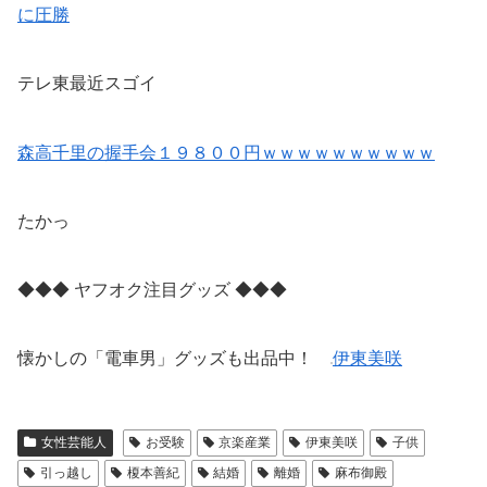
に圧勝
テレ東最近スゴイ
森高千里の握手会１９８００円ｗｗｗｗｗｗｗｗｗｗ
たかっ
◆◆◆ ヤフオク注目グッズ ◆◆◆
懐かしの「電車男」グッズも出品中！
伊東美咲
女性芸能人
お受験
京楽産業
伊東美咲
子供
引っ越し
榎本善紀
結婚
離婚
麻布御殿