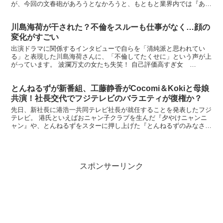
が、今回の文春砲があろうとなかろうと、もともと業界内では『あま
り関わりたくない』と言われつつあったと報じられています。...
川島海荷が干された？不倫をスルーも仕事がなく…顔の
変化がすごい
出演ドラマに関係するインタビューで自らを「清純派と思われてい
る」と表現した川島海荷さんに、「不倫してたくせに」という声が上
がっています。 波瀾万丈の女たち失笑！ 自己評価高すぎ女
Vol.48【電子書籍】 価格：660円 (2020/10/...
とんねるずが新番組、工藤静香がCocomi＆Kokiと母娘
共演！社長交代でフジテレビのバラエティが復権か？
先日、新社長に港浩一共同テレビ社長が就任することを発表したフジ
テレビ。 港氏といえばおニャン子クラブを生んだ『夕やけニャンニ
ャン』や、とんねるずをスターに押し上げた『とんねるずのみなさん
のおかげです』など、数々の人気バラエティ番組を手がけた...
スポンサーリンク