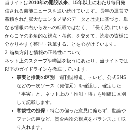
当サイトは
2010年の開設以来、15年以上にわたり
毎日発
信される芸能ニュースを追い続けています。長年の運営で
蓄積された膨大なエンタメ界のデータと歴史に基づき、単
なる情報の右から左への転載ではなく、「長く続けている
からこその多角的な視点・考察」を交えて、読者の皆様に
分かりやすく整理・執筆することを心がけています。
2. 編集方針と情報の正確性について
ネット上のスクープや噂話を扱うにあたり、当サイトでは
以下のガイドラインを徹底しています。
事実と推測の区別
：週刊誌報道、テレビ、公式SNS
などの一次ソース（発信元）を確認し、確定した
「事実」と、ネット上の「推測・噂」を明確に区別
して記載します。
客観性の担保
：特定の偏った意見に偏らず、世論や
ファンの声など、賛否両論の視点をバランスよく取
り入れます。