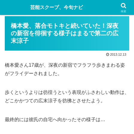
芸能スクープ、今旬ナビ
検索
橋本愛、落合モトキと続いていた！深夜
の新宿を徘徊する様子はまるで第二の広
末涼子
2013.12.13
橋本愛さん17歳が、深夜の新宿でフラフラ歩きまわる姿
がフライデーされました。
歩くというよりは彷徨うという表現がふさわしい動作は、
どこかかつての広末涼子を彷彿とさせたよう。
最終的には彼氏の自宅へ向かったその様子は…