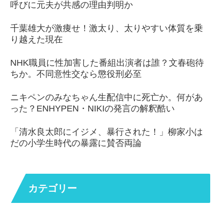
呼びに元夫が共感の理由判明か
千葉雄大が激痩せ！激太り、太りやすい体質を乗
り越えた現在
NHK職員に性加害した番組出演者は誰？文春砲待
ちか。不同意性交なら懲役刑必至
ニキペンのみなちゃん生配信中に死亡か。何があ
った？ENHYPEN・NIKIの発言の解釈酷い
「清水良太郎にイジメ、暴行された！」柳家小は
だの小学生時代の暴露に賛否両論
カテゴリー