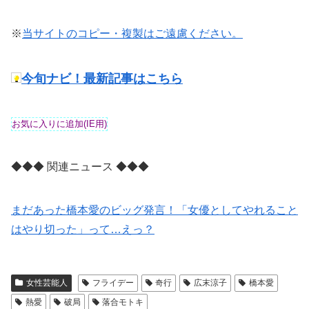
※
当サイトのコピー・複製はご遠慮ください。
今旬ナビ！最新記事はこちら
◆◆◆ 関連ニュース ◆◆◆
まだあった橋本愛のビッグ発言！「女優としてやれること
はやり切った」って…えっ？
女性芸能人
フライデー
奇行
広末涼子
橋本愛
熱愛
破局
落合モトキ