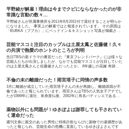
平野綾が解雇！理由は今までクビにならなかったのが非
常識な言動の数々…
平野綾さんが所属事務所を2011年8月20日付で退社することが明らか
になりました。 事実上の解雇ではと報道されています。 その原因は
「BUBKA（ブブカ）」にベッドイン＆キスショット写真が掲載さ
れ、「フライデー」によりそれが平野綾さん本人の...
芸能マスコミ注目のカップルは土屋太鳳と佐藤健！久々
の共演で熱愛のホントのところが判明
先日TBSの新ドラマの番宣だった『東京フレンドパーク』には様々な
芸能人たちが出演しましたが、なかでも芸能マスコミが注目していた
のは土屋太鳳さんと佐藤健さんだったとか。 8年越しの花嫁 奇跡の
実話【Blu-ray】 佐藤健にご執心の土屋太鳳 ...
不倫の末の離婚だった！雨宮塔子に同情の声多数
3月に離婚が成立していた雨宮塔子さんの夫が再婚し、離婚原因が不
倫であったと報じられています。雨宮さんはTBSの人気女子アナでし
たが1999年に退社、単身渡仏後、2002年に有名パティシエである青
木定治氏と結婚し、2003年に長女、2005年...
薬物以外にも問題が！ゆきぽよは謝罪しても干されてい
く運命だった
週刊文春に親交のあった男性に特殊詐欺ならびに薬物での逮捕歴があ
ったと報じられ、芸能生命の危機に直面しているゆきぽよさんです