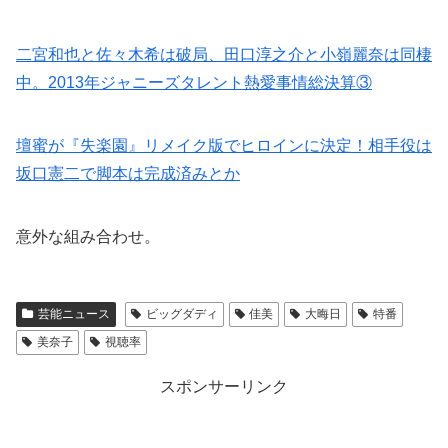
二宮和也と佐々木希は破局、田口淳之介と小嶺麗奈は同棲
中。2013年ジャニーズタレント熱愛事情総決算③
壇蜜が『失楽園』リメイク版でヒロインに決定！相手役は
坂口憲二で脚本は完成済みとか
意外な組み合わせ。
芸能ニュース
ビッグダディ
佳美
大晦日
特番
美奈子
視聴率
スポンサーリンク