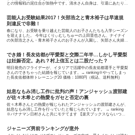
との情報戦の泥仕合が加熱中です。清水さん自身は、引退にあたり発
表した直筆FAXを見ても洗脳の気配はないのですが、芸能...
芸能人お受験結果2017！矢部浩之と青木裕子は早速規
則違反で非難！
春になり、お受験を乗り越えた芸能人のお子さんたちも入学シーズン
を迎えました。 今年はくりぃむしちゅーの上田晋也さん、ナイナイ
の矢部浩之さん・青木裕子さんのお子さんが入園し、矢部さん夫婦が
早速校則違反をしたと報じられています。 【中古】 明る...
でき婚！長友佑都が平愛梨と交際二年半…しかし平愛梨
は妊娠否定。あれ？村上信五とは二股だった？
明日発売のフライデーが、イタリアで活躍中の長友佑都選手と平愛梨
さんのできちゃった結婚を報じています。→ ranking※やってしまっ
た長友佑都体幹トレーニング20 価格：1080円（税込、送料無料)
姑息なもみ消し工作に批判の声！アンジャッシュ渡部建
が佐々木希との熱愛をガセと否定の裏
佐々木希さんとの熱愛が報じられたアンジャッシュの渡部建さんが、
姑息なもみ消し工作を行っていたと報じられています。 → ranking
※バナナマン日村さんと共にモテてます 【楽天ブックスならいつで
も送料無料】アンジャッシュ・バナナマン モテ...
ジャニーズ男前ランキングが意外