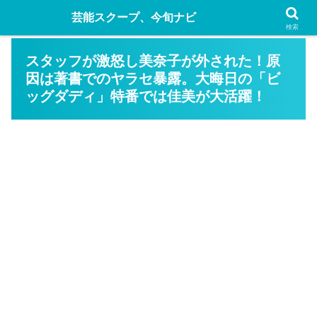
芸能スクープ、今旬ナビ
検索
スタッフが激怒し美奈子が外された！原
因は著書でのヤラセ暴露。大晦日の「ビ
ッグダディ」特番では佳美が大活躍！