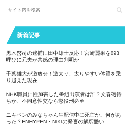
新着記事
黒木啓司の逮捕に田中雄士反応！宮崎麗果を893
呼びに元夫が共感の理由判明か
千葉雄大が激痩せ！激太り、太りやすい体質を乗
り越えた現在
NHK職員に性加害した番組出演者は誰？文春砲待
ちか。不同意性交なら懲役刑必至
ニキペンのみなちゃん生配信中に死亡か。何があ
った？ENHYPEN・NIKIの発言の解釈酷い