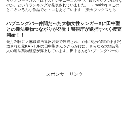
イケメンだらけの（はずの）ジャニーズの中で、最もイケメンは誰な
のか、というランキングが発表されていました。 → ranking ※この
ところいろんな作品でオトコをあげています 【楽天ブックスならい
つでも送料無料】永遠の0 DVD通常版 価格...
ハプニングバー仲間だった大物女性シンガーXに田中聖
との違法薬物つながりが発覚！警視庁が逮捕すべく捜査
開始！！
先月24日に大麻取締法違反容疑で逮捕され、7日に処分保留のまま釈
放された元KAT-TUNの田中聖さんをきっかけに、さらなる大物芸能
人の違法薬物疑惑が浮上しています。田中さんがハプニングバーの愛
好家であることはすでに報じられていますが、なんで...
スポンサーリンク